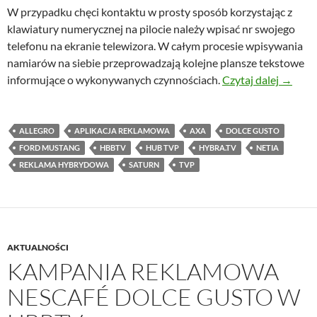
W przypadku chęci kontaktu w prosty sposób korzystając z
klawiatury numerycznej na pilocie należy wpisać nr swojego
telefonu na ekranie telewizora. W całym procesie wpisywania
namiarów na siebie przeprowadzają kolejne plansze tekstowe
Reklam
informujące o wykonywanych czynnościach.
Czytaj dalej
→
ALLEGRO
APLIKACJA REKLAMOWA
AXA
DOLCE GUSTO
FORD MUSTANG
HBBTV
HUB TVP
HYBRA.TV
NETIA
REKLAMA HYBRYDOWA
SATURN
TVP
AKTUALNOŚCI
KAMPANIA REKLAMOWA
NESCAFÉ DOLCE GUSTO W