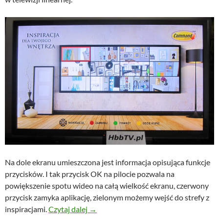
Na dole ekranu umieszczona jest informacja opisująca funkcje
przycisków. I tak przycisk OK na pilocie pozwala na
powiększenie spotu wideo na całą wielkość ekranu, czerwony
przycisk zamyka aplikację, zielonym możemy wejść do strefy z
Reklama Command od 3M w HbbTV
inspiracjami.
Czytaj dalej
→