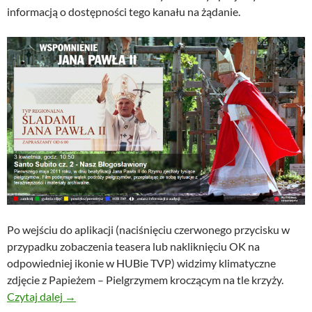
informacją o dostępności tego kanału na żądanie.
Po wejściu do aplikacji (naciśnięciu czerwonego przycisku w
przypadku zobaczenia teasera lub nakliknięciu OK na
odpowiedniej ikonie w HUBie TVP) widzimy klimatyczne
zdjęcie z Papieżem – Pielgrzymem kroczącym na tle krzyży.
Kanał wirtualny z okazji 10 rocznicy śmierci Papieża
Czytaj dalej
→