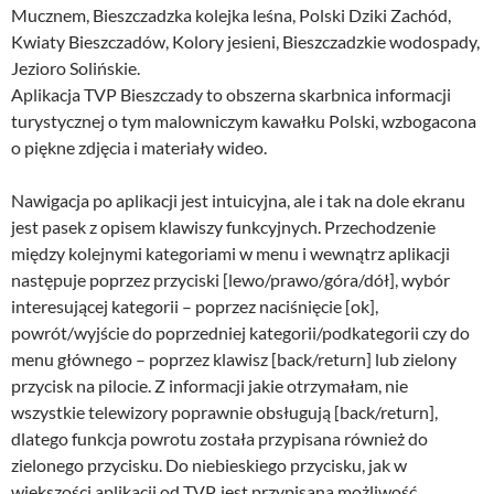
Mucznem, Bieszczadzka kolejka leśna, Polski Dziki Zachód,
Kwiaty Bieszczadów, Kolory jesieni, Bieszczadzkie wodospady,
Jezioro Solińskie.
Aplikacja TVP Bieszczady to obszerna skarbnica informacji
turystycznej o tym malowniczym kawałku Polski, wzbogacona
o piękne zdjęcia i materiały wideo.
Nawigacja po aplikacji jest intuicyjna, ale i tak na dole ekranu
jest pasek z opisem klawiszy funkcyjnych. Przechodzenie
między kolejnymi kategoriami w menu i wewnątrz aplikacji
następuje poprzez przyciski [lewo/prawo/góra/dół], wybór
interesującej kategorii – poprzez naciśnięcie [ok],
powrót/wyjście do poprzedniej kategorii/podkategorii czy do
menu głównego – poprzez klawisz [back/return] lub zielony
przycisk na pilocie. Z informacji jakie otrzymałam, nie
wszystkie telewizory poprawnie obsługują [back/return],
dlatego funkcja powrotu została przypisana również do
zielonego przycisku. Do niebieskiego przycisku, jak w
większości aplikacji od TVP, jest przypisana możliwość