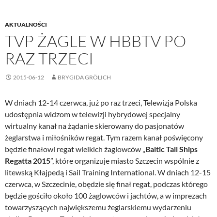
AKTUALNOŚCI
TVP ŻAGLE W HBBTV PO
RAZ TRZECI
2015-06-12
BRYGIDA GRÖLICH
W dniach 12-14 czerwca, już po raz trzeci, Telewizja Polska
udostępnia widzom w telewizji hybrydowej specjalny
wirtualny kanał na żądanie skierowany do pasjonatów
żeglarstwa i miłośników regat. Tym razem kanał poświęcony
będzie finałowi regat wielkich żaglowców „
Baltic Tall Ships
Regatta 2015
”, które organizuje miasto Szczecin wspólnie z
litewską Kłajpedą i Sail Training International. W dniach 12-15
czerwca, w Szczecinie, obędzie się finał regat, podczas którego
będzie gościło około 100 żaglowców i jachtów, a w imprezach
towarzyszących największemu żeglarskiemu wydarzeniu