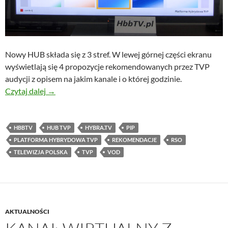
Nowy HUB składa się z 3 stref. W lewej górnej części ekranu
wyświetlają się 4 propozycje rekomendowanych przez TVP
audycji z opisem na jakim kanale i o której godzinie.
Nowy HUB od TVP
Czytaj dalej
→
HBBTV
HUB TVP
HYBRA.TV
PIP
PLATFORMA HYBRYDOWA TVP
REKOMENDACJE
RSO
TELEWIZJA POLSKA
TVP
VOD
AKTUALNOŚCI