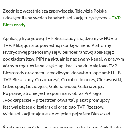
Zgodnie z wcześniejszą zapowiedzią, Telewizja Polska
udostępniła na swoich kanałach aplikację turystyczną –
TVP
Bieszczady
.
Aplikację hybrydową TVP Bieszczady znajdziemy w HUBie
TVP. Klikając na odpowiednią ikonkę w menu Platformy
Hybrydowej przenosimy się w pełnoekranową aplikację z
podglądem (tzw. PiP) na aktualnie nadawany kanał, w prawym
górnym rogu. W lewej części aplikacji znajduje się logo TVP
Bieszczady oraz menu z możliwymi do wyboru opcjami: HUB
TVP Bieszczady, Co zobaczyć, Co robić, Imprezy, Ciekawostki,
Gdzie spać, Gdzie zjeść, Galeria wideo, Galeria zdjęć.
Po prawej stronie jest wspomniany obraz PiP, logo
„Podkarpackie – przestrzeń otwarta”, plakat promujący
festiwal piosenki żeglarskiej oraz logo TVP Rzeszów.
W tle aplikacji znajduje się zdjęcie z pejzażem Bieszczad.
Środkowa część ekranu zarezerwowana jest na wyświetlanie