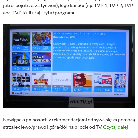
jutro, pojutrze, za tydzień), logo kanału (np. TVP 1, TVP 2, TVP
abc, TVP Kultura) i tytuł programu.
Nawigacja po boxach z rekomendacjami odbywa się za pomocą
Reko
strzałek lewo/prawo i góra/dół na pilocie od TV.
Czytaj dalej
→