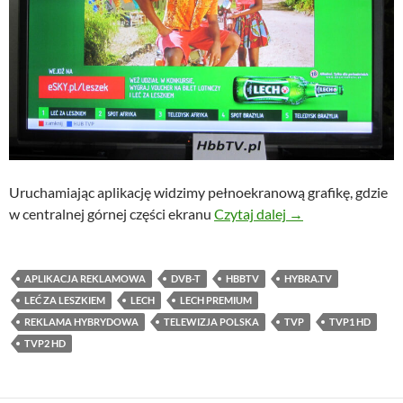
Uruchamiając aplikację widzimy pełnoekranową grafikę, gdzie
Piwo Lech w rekla
w centralnej górnej części ekranu
Czytaj dalej
→
APLIKACJA REKLAMOWA
DVB-T
HBBTV
HYBRA.TV
LEĆ ZA LESZKIEM
LECH
LECH PREMIUM
REKLAMA HYBRYDOWA
TELEWIZJA POLSKA
TVP
TVP1 HD
TVP2 HD