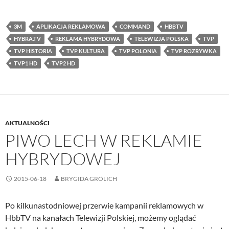
3M
APLIKACJA REKLAMOWA
COMMAND
HBBTV
HYBRA.TV
REKLAMA HYBRYDOWA
TELEWIZJA POLSKA
TVP
TVP HISTORIA
TVP KULTURA
TVP POLONIA
TVP ROZRYWKA
TVP1 HD
TVP2 HD
AKTUALNOŚCI
PIWO LECH W REKLAMIE
HYBRYDOWEJ
2015-06-18
BRYGIDA GRÖLICH
Po kilkunastodniowej przerwie kampanii reklamowych w
HbbTV na kanałach Telewizji Polskiej, możemy oglądać