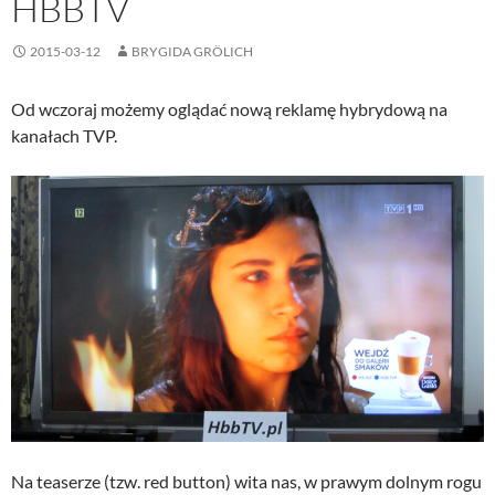
HBBTV
2015-03-12
BRYGIDA GRÖLICH
Od wczoraj możemy oglądać nową reklamę hybrydową na
kanałach TVP.
Na teaserze (tzw. red button) wita nas, w prawym dolnym rogu