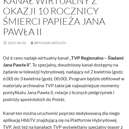
KANAŁ WIRTUALNY Z
OKAZJI 10 ROCZNICY
ŚMIERCI PAPIEŻA JANA
PAWŁA II
2015-04-02
BRYGIDA GRÖLICH
Od 6 rano nadaje wirtualny kanał „
TVP Regionalna – Śladami
Jana Pawła II
”. To specjalny, dwudniowy kanał dostępny na
żądanie w telewizji hybrydowej, nadający od 2 kwietnia (godz.
6:00) do 3 kwietnia (godz. 00:00). Program będzie obfitował w
materiały archiwalne TVP takie jak najważniejsze momenty
pontyfikatu Jana Pawła II, relacje z licznych pielgrzymek i
podróży apostolskich do Polski.
Kanał ten można uruchomić poprzez dedykowaną dla niego
aplikację HbbTV znajdującą się na Platformie Hybrydowej
TVP. Jest też na kanałach TVP wyświetlany specjalny teaser z