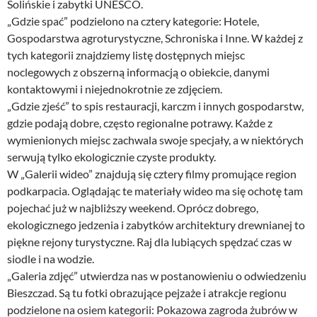
Solińskie i zabytki UNESCO.
„Gdzie spać” podzielono na cztery kategorie: Hotele,
Gospodarstwa agroturystyczne, Schroniska i Inne. W każdej z
tych kategorii znajdziemy listę dostępnych miejsc
noclegowych z obszerną informacją o obiekcie, danymi
kontaktowymi i niejednokrotnie ze zdjęciem.
„Gdzie zjeść” to spis restauracji, karczm i innych gospodarstw,
gdzie podają dobre, często regionalne potrawy. Każde z
wymienionych miejsc zachwala swoje specjały, a w niektórych
serwują tylko ekologicznie czyste produkty.
W „Galerii wideo” znajdują się cztery filmy promujące region
podkarpacia. Oglądając te materiały wideo ma się ochotę tam
pojechać już w najbliższy weekend. Oprócz dobrego,
ekologicznego jedzenia i zabytków architektury drewnianej to
piękne rejony turystyczne. Raj dla lubiących spędzać czas w
siodle i na wodzie.
„Galeria zdjęć” utwierdza nas w postanowieniu o odwiedzeniu
Bieszczad. Są tu fotki obrazujące pejzaże i atrakcje regionu
podzielone na osiem kategorii: Pokazowa zagroda żubrów w