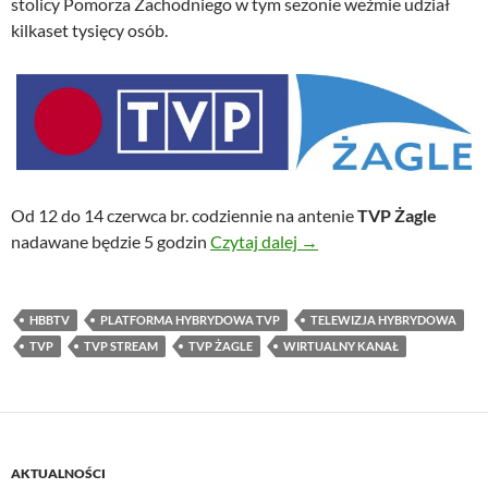
stolicy Pomorza Zachodniego w tym sezonie weźmie udział
kilkaset tysięcy osób.
Od 12 do 14 czerwca br. codziennie na antenie
TVP Żagle
TVP Żagle w HbbTV po ra
nadawane będzie 5 godzin
Czytaj dalej
→
HBBTV
PLATFORMA HYBRYDOWA TVP
TELEWIZJA HYBRYDOWA
TVP
TVP STREAM
TVP ŻAGLE
WIRTUALNY KANAŁ
AKTUALNOŚCI