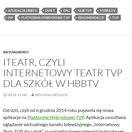
APLIKACJA HBBTV
DVB-T
EPG
HUB TVP
HYBRA.TV
PIP
PLATFORMA HYBRYDOWA TVP
REKOMENDACJE
TVP
AKTUALNOŚCI
ITEATR, CZYLI
INTERNETOWY TEATR TVP
DLA SZKÓŁ W HBBTV
2014-12-06
BRYGIDA GRÖLICH
Od dziś, czyli od 6 grudnia 2014 roku pojawiła się nowa
aplikacja na
Platformie Hybrydowej TVP
. Aplikacja umożliwia
oglądanie wirtualnego kanału telewizyjnego „Internetowy
Teatr TVP dla szkół” za pośrednictwem telewizji hybrydowej