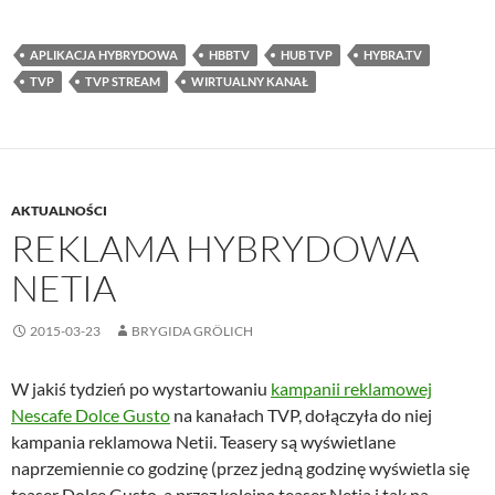
APLIKACJA HYBRYDOWA
HBBTV
HUB TVP
HYBRA.TV
TVP
TVP STREAM
WIRTUALNY KANAŁ
AKTUALNOŚCI
REKLAMA HYBRYDOWA
NETIA
2015-03-23
BRYGIDA GRÖLICH
W jakiś tydzień po wystartowaniu
kampanii reklamowej
Nescafe Dolce Gusto
na kanałach TVP, dołączyła do niej
kampania reklamowa Netii. Teasery są wyświetlane
naprzemiennie co godzinę (przez jedną godzinę wyświetla się
teaser Dolce Gusto, a przez kolejną teaser Netia i tak na