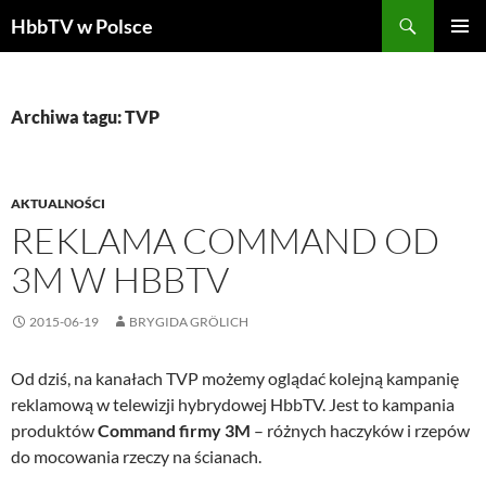
Szukaj
HbbTV w Polsce
PRZEJDŹ
MENU
DO
GŁÓWN
TREŚCI
Archiwa tagu: TVP
AKTUALNOŚCI
REKLAMA COMMAND OD
3M W HBBTV
2015-06-19
BRYGIDA GRÖLICH
Od dziś, na kanałach TVP możemy oglądać kolejną kampanię
reklamową w telewizji hybrydowej HbbTV. Jest to kampania
produktów
Command firmy 3M
– różnych haczyków i rzepów
do mocowania rzeczy na ścianach.