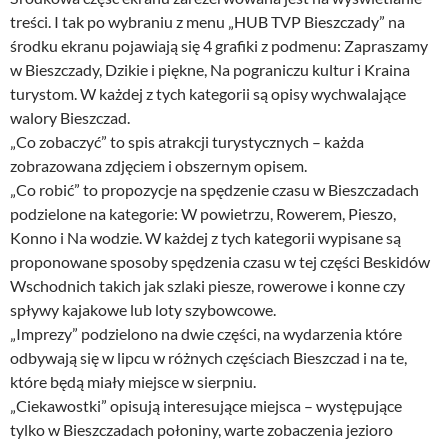
treści. I tak po wybraniu z menu „HUB TVP Bieszczady” na
środku ekranu pojawiają się 4 grafiki z podmenu: Zapraszamy
w Bieszczady, Dzikie i piękne, Na pograniczu kultur i Kraina
turystom. W każdej z tych kategorii są opisy wychwalające
walory Bieszczad.
„Co zobaczyć” to spis atrakcji turystycznych – każda
zobrazowana zdjęciem i obszernym opisem.
„Co robić” to propozycje na spędzenie czasu w Bieszczadach
podzielone na kategorie: W powietrzu, Rowerem, Pieszo,
Konno i Na wodzie. W każdej z tych kategorii wypisane są
proponowane sposoby spędzenia czasu w tej części Beskidów
Wschodnich takich jak szlaki piesze, rowerowe i konne czy
spływy kajakowe lub loty szybowcowe.
„Imprezy” podzielono na dwie części, na wydarzenia które
odbywają się w lipcu w różnych częściach Bieszczad i na te,
które będą miały miejsce w sierpniu.
„Ciekawostki” opisują interesujące miejsca – występujące
tylko w Bieszczadach połoniny, warte zobaczenia jezioro