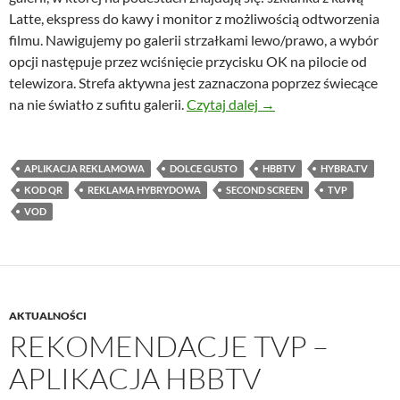
Latte, ekspress do kawy i monitor z możliwością odtworzenia
filmu. Nawigujemy po galerii strzałkami lewo/prawo, a wybór
opcji następuje przez wciśnięcie przycisku OK na pilocie od
telewizora. Strefa aktywna jest zaznaczona poprzez świecące
Kampania reklamowa 
na nie światło z sufitu galerii.
Czytaj dalej
→
APLIKACJA REKLAMOWA
DOLCE GUSTO
HBBTV
HYBRA.TV
KOD QR
REKLAMA HYBRYDOWA
SECOND SCREEN
TVP
VOD
AKTUALNOŚCI
REKOMENDACJE TVP –
APLIKACJA HBBTV