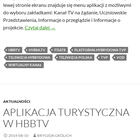
lewej stronie ekranu znajduje się menu aplikacji z możliwymi
do wyboru zakładkami: Kanał TV na żądanie, Uczniowskie
Przedstawienia, Informacje o przeglądzie i Informacje o
iTeatr, czyli Internetowy Teatr TVP dla s
projekcie.
Czytaj dalej
→
HBBTV
HYBRA.TV
ITEATR
PLATFORMA HYBRYDOWA TVP
TELEWIZJA HYBRYDOWA
TELEWIZJA POLSKA
TVP
VOD
WIRTUALNY KANAŁ
AKTUALNOŚCI
APLIKACJA TURYSTYCZNA
W HBBTV
2014-08-10
BRYGIDA GRÖLICH