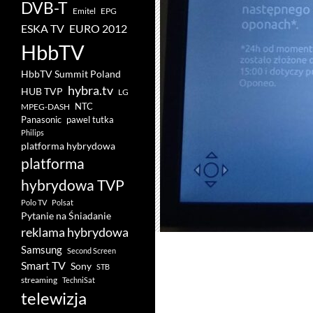
DVB-T
Emitel
EPG
ESKA TV
EURO 2012
HbbTV
HbbTV Summit Poland
hybra.tv
HUB TVP
LG
NTC
MPEG-DASH
pawel tutka
Panasonic
Philips
platforma hybrydowa
platforma
hybrydowa TVP
Polo TV
Polsat
Pytanie na Śniadanie
reklama hybrydowa
Samsung
Second Screen
Smart TV
Sony
STB
streaming
TechniSat
telewizja