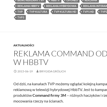
BIURO REKLAMY TVP
HBBTV
OPONEO
REKLAMA
REKLAMA HBBTV
REKLAMA HYBRYDOWA
REKLAMA INTER
TVP
TVP KULTURA
TVP KULTURA HD
TVP1 HD
TVP2
TVP3
AKTUALNOŚCI
REKLAMA COMMAND OD
W HBBTV
2015-06-19
BRYGIDA GRÖLICH
Od dziś, na kanałach TVP możemy oglądać kolejną kampa
reklamową w telewizji hybrydowej HbbTV. Jest to kampa
produktów
Command firmy 3M
– różnych haczyków i rz
mocowania rzeczy na ścianach.