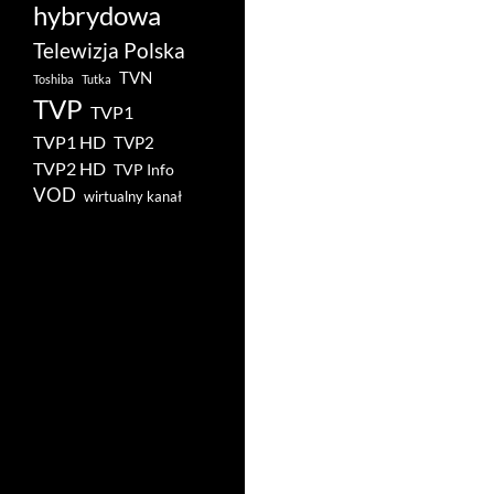
hybrydowa
Telewizja Polska
TVN
Toshiba
Tutka
TVP
TVP1
TVP1 HD
TVP2
TVP2 HD
TVP Info
VOD
wirtualny kanał