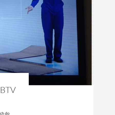
BTV
ych do