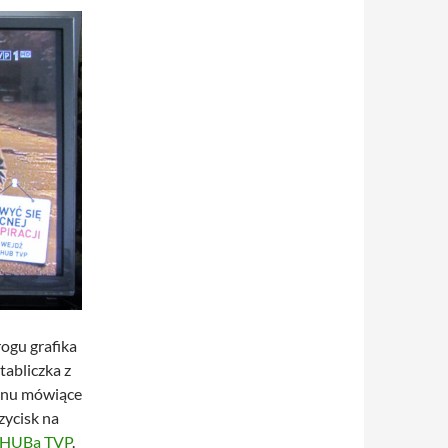
ogu grafika
abliczka z
menu mówiące
zycisk na
HUBa TVP
.