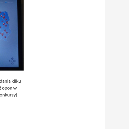
dania kilku
aż opon w
konkursy)