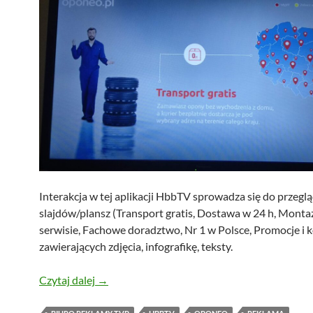
Interakcja w tej aplikacji HbbTV sprowadza się do przeglą
slajdów/plansz (Transport gratis, Dostawa w 24 h, Mont
serwisie, Fachowe doradztwo, Nr 1 w Polsce, Promocje i 
zawierających zdjęcia, infografikę, teksty.
Reklama oponeo w HbbTV
Czytaj dalej
→