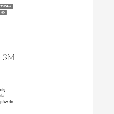
AKTYWNA
 HD
 3M
nię
nia
epów do