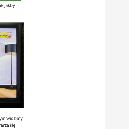
ak jakby
wym widzimy
arza się