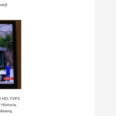
kacji
P2 HD, TVP3
Historia,
eklamą.