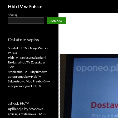
Szukaj
HbbTV w Polsce
Szukaj
SZUKAJ
Ostatnie wpisy
Sonda HbbTV – Ninja Warrior
Polska
HbbTV i Taniec z gwiazdami
Reklama HbbTV Zbyszko w
TVP
Stopklatka TV – Hity filmowe –
autopromocja w HbbTV
Sylwestrowa Moc Przebojów –
autopromocja w HbbTV
aplikacja HbbTV
aplikacja hybrydowa
aplikacja reklamowa
DVB-S