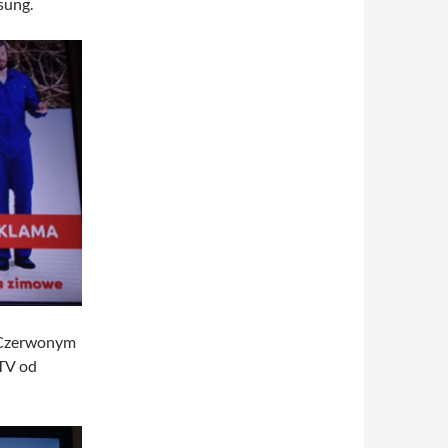
sung.
 Czerwonym
bTV od