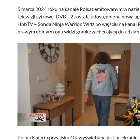
5 marca 2024 roku na kanale Polsat emitowanym w nazi
telewizji cyfrowej DVB-T2 została udostępniona nowa apl
HbbTV – Sonda Ninja Warrior. Widz po wejściu na kanał 
prawym dolnym rogu widzi grafikę zachęcającą do udziału
Po naciśnięciu przycisku OK wyświetlana jest na ekranie