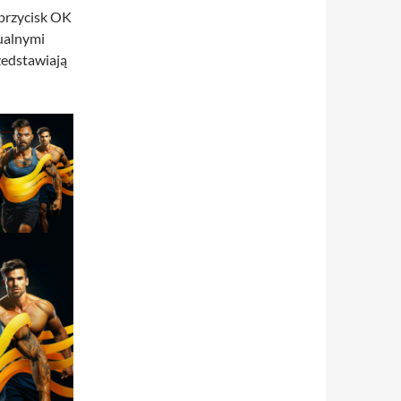
 przycisk OK
tualnymi
zedstawiają