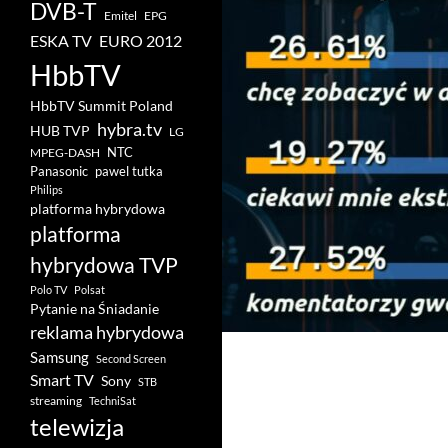
DVB-T
Emitel
EPG
ESKA TV
EURO 2012
HbbTV
HbbTV Summit Poland
hybra.tv
HUB TVP
LG
NTC
MPEG-DASH
pawel tutka
Panasonic
Philips
platforma hybrydowa
platforma
hybrydowa TVP
Polo TV
Polsat
Pytanie na Śniadanie
reklama hybrydowa
Samsung
Second Screen
Smart TV
Sony
STB
streaming
TechniSat
telewizja