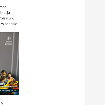
emnej
ikacja
Polsatu w
 w sondzie.
 TV