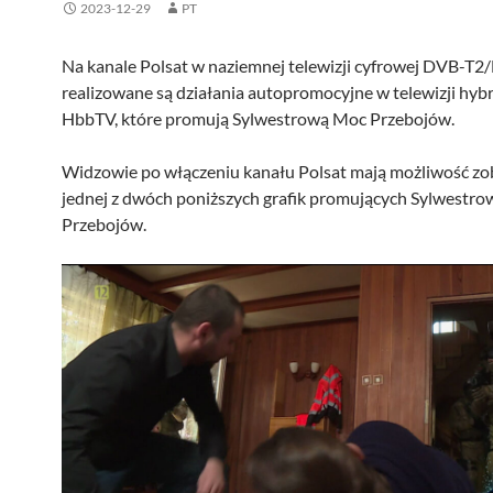
2023-12-29
PT
Na kanale Polsat w naziemnej telewizji cyfrowej DVB-T
realizowane są działania autopromocyjne w telewizji hy
HbbTV, które promują Sylwestrową Moc Przebojów.
Widzowie po włączeniu kanału Polsat mają możliwość zo
jednej z dwóch poniższych grafik promujących Sylwestr
Przebojów.