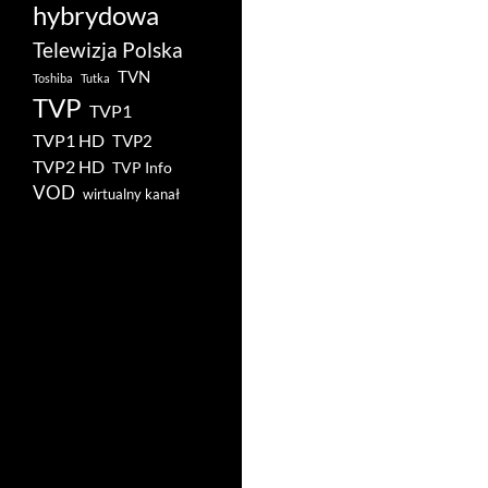
hybrydowa
Telewizja Polska
TVN
Toshiba
Tutka
TVP
TVP1
TVP1 HD
TVP2
TVP2 HD
TVP Info
VOD
wirtualny kanał