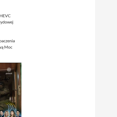
2/HEVC
brydowej
baczenia
ową Moc