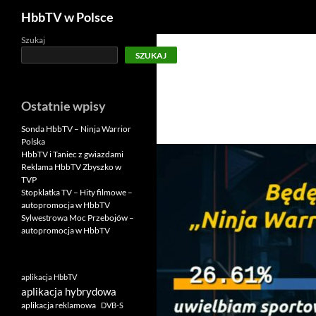
Szukaj
HbbTV w Polsce
Szukaj
SZUKAJ
Ostatnie wpisy
Sonda HbbTV – Ninja Warrior
Polska
HbbTV i Taniec z gwiazdami
Reklama HbbTV Zbyszko w
TVP
Stopklatka TV – Hity filmowe –
autopromocja w HbbTV
Sylwestrowa Moc Przebojów –
autopromocja w HbbTV
aplikacja HbbTV
aplikacja hybrydowa
aplikacja reklamowa
DVB-S