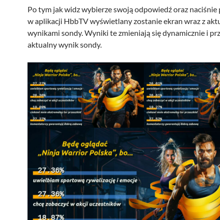
Po tym jak widz wybierze swoją odpowiedź oraz naciśnie
w aplikacji HbbTV wyświetlany zostanie ekran wraz z ak
wynikami sondy. Wyniki te zmieniają się dynamicznie i pr
aktualny wynik sondy.