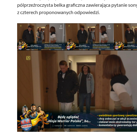
pólprzeźroczysta belka graficzna zawierająca pytanie son
z czterech proponowanych odpowiedzi.