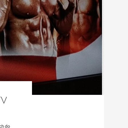
TV
ch do