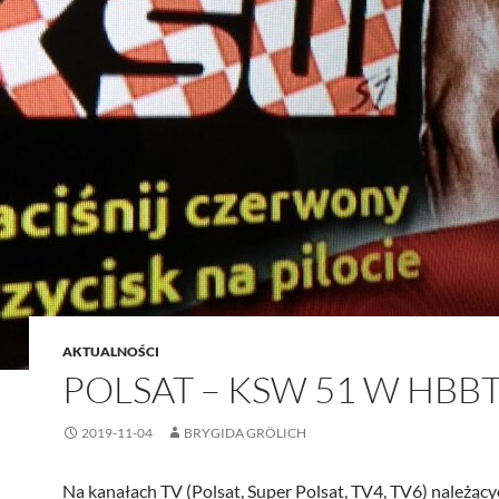
AKTUALNOŚCI
POLSAT – KSW 51 W HBB
2019-11-04
BRYGIDA GRÖLICH
Na kanałach TV (Polsat, Super Polsat, TV4, TV6) należący