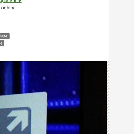
lądać kanał
 odbiór
ONDA
6