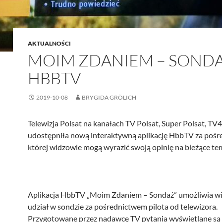
AKTUALNOŚCI
MOIM ZDANIEM – SOND
HBBTV
2019-10-08
BRYGIDA GRÖLICH
Telewizja Polsat na kanałach TV Polsat, Super Polsat, TV
udostępniła nową interaktywną aplikację HbbTV za poś
której widzowie mogą wyrazić swoją opinię na bieżące te
Aplikacja HbbTV „Moim Zdaniem – Sondaż” umożliwia 
udział w sondzie za pośrednictwem pilota od telewizora.
Przygotowane przez nadawcę TV pytania wyświetlane są