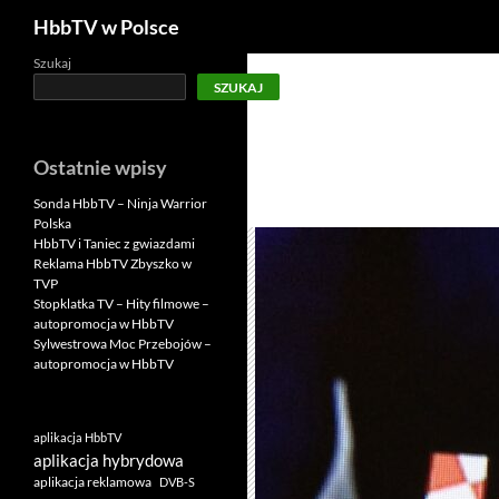
Szukaj
HbbTV w Polsce
Szukaj
SZUKAJ
Ostatnie wpisy
Sonda HbbTV – Ninja Warrior
Polska
HbbTV i Taniec z gwiazdami
Reklama HbbTV Zbyszko w
TVP
Stopklatka TV – Hity filmowe –
autopromocja w HbbTV
Sylwestrowa Moc Przebojów –
autopromocja w HbbTV
aplikacja HbbTV
aplikacja hybrydowa
aplikacja reklamowa
DVB-S