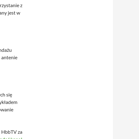
rzystanie z
any jest w
ondażu
 antenie
ch się
zykładem
owanie
i HbbTV za