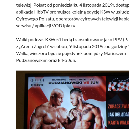
telewizji Polsat od poniedziałku 4 listopada 2019r. dostęp
aplikacja HbbTV promująca kolejną edycję KSW w usłud
Cyfrowego Polsatu, operatorów cyfrowych telewizji kabl
serwisu / aplikacji VOD ipla.tv
Walki podczas KSW 51 będą transmitowane jako PPV (Pa
z „Arena Zagreb” w sobotę 9 listopada 2019r, od godziny 
Walką wieczoru będzie pojedynek pomiędzy Mariuszem
Pudzianowskim oraz Erko Jun.