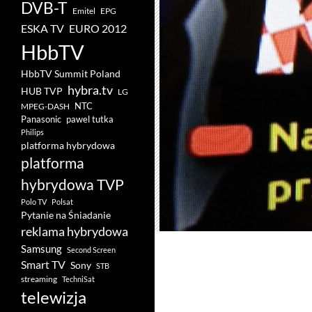
DVB-T
Emitel
EPG
ESKA TV
EURO 2012
HbbTV
HbbTV Summit Poland
hybra.tv
HUB TVP
LG
NTC
MPEG-DASH
pawel tutka
Panasonic
Philips
platforma hybrydowa
platforma
hybrydowa TVP
Polo TV
Polsat
Pytanie na Śniadanie
reklama hybrydowa
Samsung
Second Screen
Smart TV
Sony
STB
streaming
TechniSat
telewizja