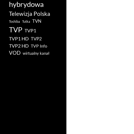
hybrydowa
Telewizja Polska
TVN
Toshiba
Tutka
TVP
TVP1
TVP1 HD
TVP2
TVP2 HD
TVP Info
VOD
wirtualny kanał