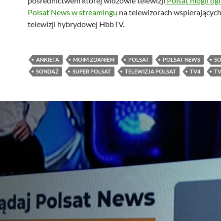
pośrednictwem której widzowie telewizji
Polsat mogli og
Polsat News w streamingu
na telewizorach wspierających
telewizji hybrydowej HbbTV.
ANKIETA
MOIM ZDANIEM
POLSAT
POLSAT NEWS
S
SONDAŻ
SUPER POLSAT
TELEWIZJA POLSAT
TV4
TV