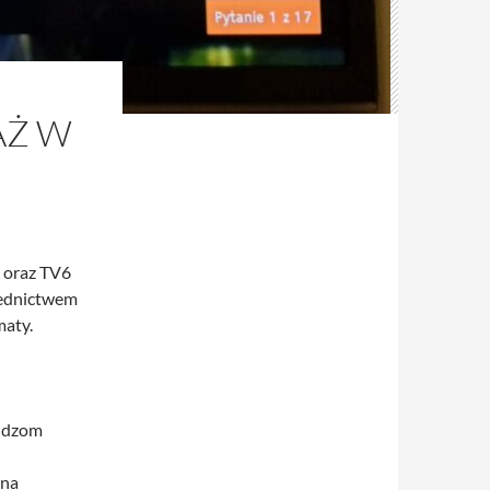
AŻ W
4 oraz TV6
rednictwem
maty.
widzom
 na