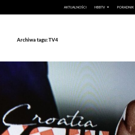
PRZEJDŹ DO TREŚCI
AKTUALNOŚCI
HBBTV
PORADNIK
Archiwa tagu: TV4