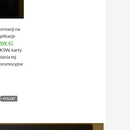
ormacji na
plikacje
SW 47
,
 KSW, karty
ania tej
utopromocyjne
POLSAT