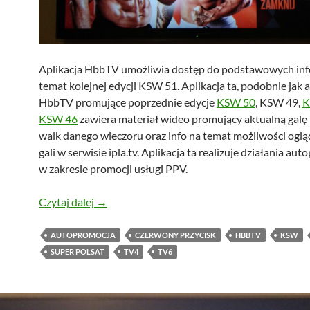
Aplikacja HbbTV umożliwia dostęp do podstawowych inf
temat kolejnej edycji KSW 51. Aplikacja ta, podobnie jak a
HbbTV promujące poprzednie edycje
KSW 50
, KSW 49,
K
KSW 46
zawiera materiał wideo promujący aktualną galę
walk danego wieczoru oraz info na temat możliwości ogląd
gali w serwisie ipla.tv. Aplikacja ta realizuje działania a
w zakresie promocji usługi PPV.
Polsat – KSW 51 w HbbTV
Czytaj dalej
→
AUTOPROMOCJA
CZERWONY PRZYCISK
HBBTV
KSW
SUPER POLSAT
TV4
TV6