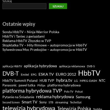
Szukaj
SZUKAJ
Ostatnie wpisy
Sonda HbbTV – Ninja Warrior Polska
HbbTV i Taniec z gwiazdami
Reklama HbbTV Zbyszko w TVP
Stopklatka TV – Hity filmowe – autopromocja w HbbTV
Sylwestrowa Moc Przebojów – autopromocja w HbbTV
aplikacja hybrydowa
aplikacja reklamowa
aplikacja HbbTV
DVB-S
HbbTV
DVB-T
ESKA TV
EURO 2012
Emitel
EPG
hybra.tv
HUB TVP
HbbTV Summit Poland
NTC
LG
MPEG-DASH
pawel tutka
platforma hybrydowa
Panasonic
Philips
platforma hybrydowa TVP
Polo TV
Polsat
reklama hybrydowa
Samsung
Pytanie na Śniadanie
Smart TV
Sony
streaming
Second Screen
STB
TechniSat
telewizja hybrydowa
Telewizja Polska
Toshiba