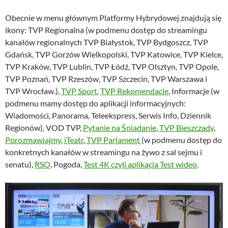
Obecnie w menu głównym Platformy Hybrydowej znajdują się
ikony: TVP Regionalna (w podmenu dostęp do streamingu
kanałów regionalnych TVP Białystok, TVP Bydgoszcz, TVP
Gdańsk, TVP Gorzów Wielkopolski, TVP Katowice, TVP Kielce,
TVP Kraków, TVP Lublin, TVP Łódź, TVP Olsztyn, TVP Opole,
TVP Poznań, TVP Rzeszów, TVP Szczecin, TVP Warszawa i
TVP Wrocław.),
TVP Sport
,
TVP Rekomendacje
, Informacje (w
podmenu mamy dostęp do aplikacji informacyjnych:
Wiadomości, Panorama, Teleekspress, Serwis Info, Dziennik
Regionów), VOD TVP,
Pytanie na Śniadanie
,
TVP Bieszczady
,
Porozmawiajmy
,
iTeatr
,
TVP Parlament
(w podmenu dostęp do
konkretnych kanałów w streamingu na żywo z sal sejmu i
senatu),
RSO
, Pogoda,
Test 4K czyli aplikacja Test wideo
.