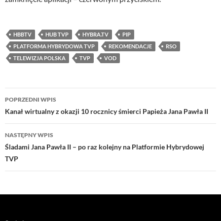
HBBTV
HUB TVP
HYBRA.TV
PIP
PLATFORMA HYBRYDOWA TVP
REKOMENDACJE
RSO
TELEWIZJA POLSKA
TVP
VOD
Nawigacja
POPRZEDNI WPIS
wpisu
Kanał wirtualny z okazji 10 rocznicy śmierci Papieża Jana Pawła II
NASTĘPNY WPIS
Śladami Jana Pawła II – po raz kolejny na Platformie Hybrydowej
TVP