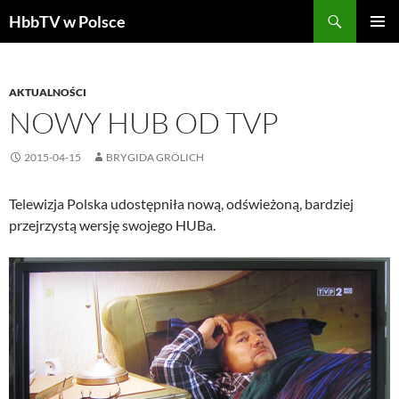
Szukaj
HbbTV w Polsce
PRZEJDŹ
MENU
DO
GŁÓWN
TREŚCI
AKTUALNOŚCI
NOWY HUB OD TVP
2015-04-15
BRYGIDA GRÖLICH
Telewizja Polska udostępniła nową, odświeżoną, bardziej
przejrzystą wersję swojego HUBa.