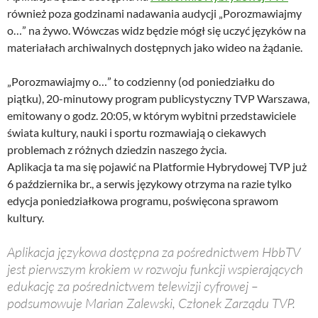
również poza godzinami nadawania audycji „Porozmawiajmy
o…” na żywo. Wówczas widz będzie mógł się uczyć języków na
materiałach archiwalnych dostępnych jako wideo na żądanie.
„Porozmawiajmy o…” to codzienny (od poniedziałku do
piątku), 20-minutowy program publicystyczny TVP Warszawa,
emitowany o godz. 20:05, w którym wybitni przedstawiciele
świata kultury, nauki i sportu rozmawiają o ciekawych
problemach z różnych dziedzin naszego życia.
Aplikacja ta ma się pojawić na Platformie Hybrydowej TVP już
6 października br., a serwis językowy otrzyma na razie tylko
edycja poniedziałkowa programu, poświęcona sprawom
kultury.
Aplikacja językowa dostępna za pośrednictwem HbbTV
jest pierwszym krokiem w rozwoju funkcji wspierających
edukację za pośrednictwem telewizji cyfrowej –
podsumowuje Marian Zalewski, Członek Zarządu TVP.