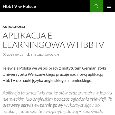
Szukaj
HbbTV w Polsce
PRZEJDŹ
MENU
DO
GŁÓWN
TREŚCI
AKTUALNOŚCI
APLIKACJA E-
LEARNINGOWA W HBBTV
2014-09-25
BRYGIDA GRÖLICH
Telewizja Polska we współpracy z Instytutem Germanistyki
Uniwersytetu Warszawskiego pracuje nad nową aplikacją
HbbTV do nauki języka angielskiego i niemieckiego.
Aplikacja ta umożliwia naukę słów oraz zwrotów w języku
niemieckim lub angielskim podczas oglądania telewizji.
To
pierwszy serwis e-learningowy
wykorzystujący do
edukacji potencjał telewizji hybrydowej – zapowiada