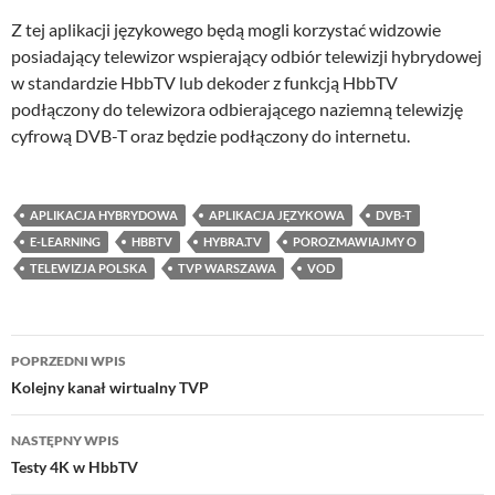
Z tej aplikacji językowego będą mogli korzystać widzowie
posiadający telewizor wspierający odbiór telewizji hybrydowej
w standardzie HbbTV lub dekoder z funkcją HbbTV
podłączony do telewizora odbierającego naziemną telewizję
cyfrową DVB-T oraz będzie podłączony do internetu.
APLIKACJA HYBRYDOWA
APLIKACJA JĘZYKOWA
DVB-T
E-LEARNING
HBBTV
HYBRA.TV
POROZMAWIAJMY O
TELEWIZJA POLSKA
TVP WARSZAWA
VOD
Nawigacja
POPRZEDNI WPIS
wpisu
Kolejny kanał wirtualny TVP
NASTĘPNY WPIS
Testy 4K w HbbTV