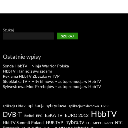
Szukaj
SZUKAJ
Ostatnie wpisy
Sonda HbbTV – Ninja Warrior Polska
HbbTV i Taniec z gwiazdami
Reklama HbbTV Zbyszko w TVP
Stopklatka TV – Hity filmowe – autopromocja w HbbTV
Sylwestrowa Moc Przebojów – autopromocja w HbbTV
aplikacja hybrydowa
aplikacja reklamowa
aplikacja HbbTV
DVB-S
HbbTV
DVB-T
ESKA TV
EURO 2012
Emitel
EPG
hybra.tv
HUB TVP
HbbTV Summit Poland
NTC
LG
MPEG-DASH
pawel tutka
platforma hybrydowa