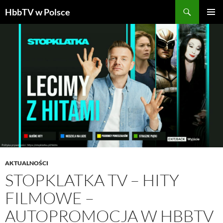
Szukaj
HbbTV w Polsce
PRZEJDŹ
MENU
DO
GŁÓWN
TREŚCI
AKTUALNOŚCI
STOPKLATKA TV – HITY
FILMOWE –
AUTOPROMOCJA W HBBTV