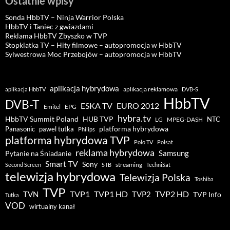
Ostatnie wpisy
Sonda HbbTV – Ninja Warrior Polska
HbbTV i Taniec z gwiazdami
Reklama HbbTV Zbyszko w TVP
Stopklatka TV – Hity filmowe – autopromocja w HbbTV
Sylwestrowa Moc Przebojów – autopromocja w HbbTV
aplikacja hybrydowa
aplikacja reklamowa
aplikacja HbbTV
DVB-S
HbbTV
DVB-T
ESKA TV
EURO 2012
Emitel
EPG
hybra.tv
HUB TVP
HbbTV Summit Poland
NTC
LG
MPEG-DASH
pawel tutka
platforma hybrydowa
Panasonic
Philips
platforma hybrydowa TVP
Polo TV
Polsat
reklama hybrydowa
Samsung
Pytanie na Śniadanie
Smart TV
Sony
streaming
Second Screen
STB
TechniSat
telewizja hybrydowa
Telewizja Polska
Toshiba
TVP
TVP1 HD
TVP2 HD
TVP1
TVN
TVP2
TVP Info
Tutka
VOD
wirtualny kanał