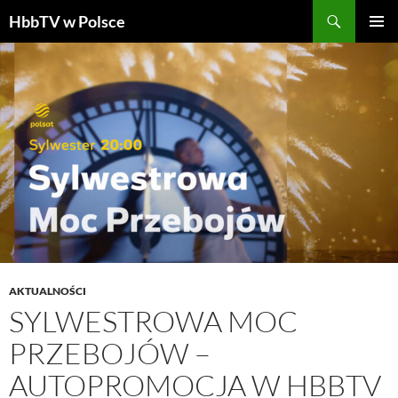
Szukaj
HbbTV w Polsce
PRZEJDŹ
MENU
DO
GŁÓWN
TREŚCI
AKTUALNOŚCI
SYLWESTROWA MOC
PRZEBOJÓW –
AUTOPROMOCJA W HBBTV