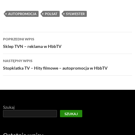
AUTOPROMOCJA
POLSAT
SYLWESTER
Nawigacja
POPRZEDNI WPIS
wpisu
Sklep TVN – reklama w HbbTV
NASTĘPNY WPIS
Stopklatka TV – Hity filmowe – autopromocja w HbbTV
Szukaj
SZUKAJ