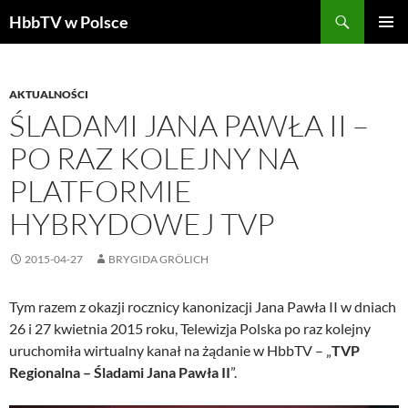
Szukaj
HbbTV w Polsce
PRZEJDŹ
MENU
DO
GŁÓWN
TREŚCI
AKTUALNOŚCI
ŚLADAMI JANA PAWŁA II –
PO RAZ KOLEJNY NA
PLATFORMIE
HYBRYDOWEJ TVP
2015-04-27
BRYGIDA GRÖLICH
Tym razem z okazji rocznicy kanonizacji Jana Pawła II w dniach
26 i 27 kwietnia 2015 roku, Telewizja Polska po raz kolejny
uruchomiła wirtualny kanał na żądanie w HbbTV – „
TVP
Regionalna – Śladami Jana Pawła II
”.