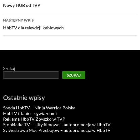
wpisu
Nowy HUB od TVP
NASTĘPNY WPIS
HbbTV dla telewizji kablowych
Szukaj
SZUKAJ
Ostatnie wpisy
Sonda HbbTV – Ninja Warrior Polska
HbbTV i Taniec z gwiazdami
Reklama HbbTV Zbyszko w TVP
Stopklatka TV – Hity filmowe – autopromocja w HbbTV
Sylwestrowa Moc Przebojów – autopromocja w HbbTV