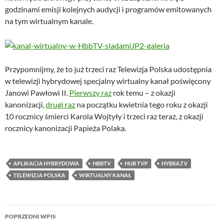
godzinami emisji kolejnych audycji i programów emitowanych
na tym wirtualnym kanale.
Przypomnijmy, że to już trzeci raz Telewizja Polska udostępnia
w telewizji hybrydowej specjalny wirtualny kanał poświęcony
Janowi Pawłowi II.
Pierwszy raz
rok temu – z okazji
kanonizacji,
drugi raz
na początku kwietnia tego roku z okazji
10 rocznicy śmierci Karola Wojtyły i trzeci raz teraz, z okazji
rocznicy kanonizacji Papieża Polaka.
APLIKACJA HYBRYDOWA
HBBTV
HUB TVP
HYBRA.TV
TELEWIZJA POLSKA
WIRTUALNY KANAŁ
Nawigacja
POPRZEDNI WPIS