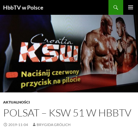
Szukaj
HbbTV w Polsce
PRZEJDŹ
MENU
DO
GŁÓWN
TREŚCI
AKTUALNOŚCI
POLSAT – KSW 51 W HBBTV
2019-11-04
BRYGIDA GRÖLICH