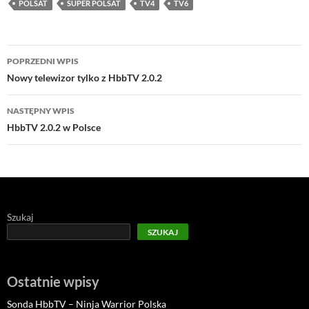
POLSAT
SUPER POLSAT
TV4
TV6
Nawigacja
POPRZEDNI WPIS
wpisu
Nowy telewizor tylko z HbbTV 2.0.2
NASTĘPNY WPIS
HbbTV 2.0.2 w Polsce
Szukaj
SZUKAJ
Ostatnie wpisy
Sonda HbbTV – Ninja Warrior Polska