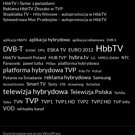
HbbTV i Taniec z gwiazdami
Reklama HbbTV Zbyszko w TVP
Stopklatka TV – Hity filmowe – autopromocja w HbbTV
Sylwestrowa Moc Przebojów – autopromocja w HbbTV
aplikacja hybrydowa
aplikacja reklamowa
aplikacja HbbTV
DVB-S
HbbTV
DVB-T
ESKA TV
EURO 2012
Emitel
EPG
hybra.tv
HUB TVP
HbbTV Summit Poland
NTC
LG
MPEG-DASH
pawel tutka
platforma hybrydowa
Panasonic
Philips
platforma hybrydowa TVP
Polo TV
Polsat
reklama hybrydowa
Samsung
Pytanie na Śniadanie
Smart TV
Sony
streaming
Second Screen
STB
TechniSat
telewizja hybrydowa
Telewizja Polska
Toshiba
TVP
TVP1 HD
TVP2 HD
TVP1
TVN
TVP2
TVP Info
Tutka
VOD
wirtualny kanał
Dumnie wspierane przez WordPress