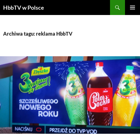
Szukaj
HbbTV w Polsce
PRZEJDŹ
MENU
DO
GŁÓWN
TREŚCI
Archiwa tagu: reklama HbbTV