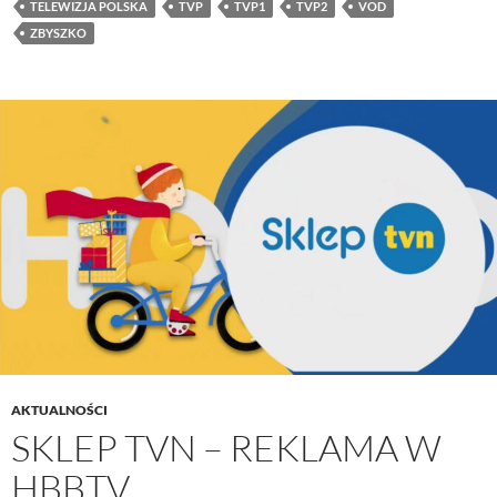
TELEWIZJA POLSKA
TVP
TVP1
TVP2
VOD
ZBYSZKO
AKTUALNOŚCI
SKLEP TVN – REKLAMA W
HBBTV