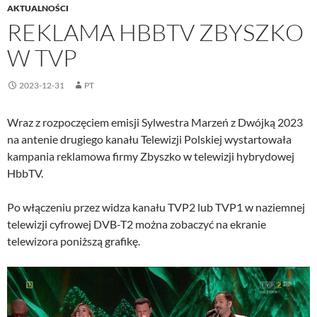
AKTUALNOŚCI
REKLAMA HBBTV ZBYSZKO
W TVP
2023-12-31
PT
Wraz z rozpoczęciem emisji Sylwestra Marzeń z Dwójką 2023
na antenie drugiego kanału Telewizji Polskiej wystartowała
kampania reklamowa firmy Zbyszko w telewizji hybrydowej
HbbTV.
Po włączeniu przez widza kanału TVP2 lub TVP1 w naziemnej
telewizji cyfrowej DVB-T2 można zobaczyć na ekranie
telewizora poniższą grafikę.