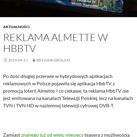
AKTUALNOŚCI
REKLAMA ALMETTE W
HBBTV
2019-09-17
BRYGIDA GRÖLICH
Po dość długiej przerwie w hybrydowych aplikacjach
reklamowych w Polsce pojawiła się aplikacja HbbTV z
promocją loterii Almette. I co ciekawe, ta reklama HbbTV nie
jest emitowana na kanałach Telewizji Polskiej, lecz na kanałach
TVN i TVN HD w naziemnej telewizji cyfrowej DVB-T.
Zamiast
znanego już od wielu miesięcy
teasera z możliwością