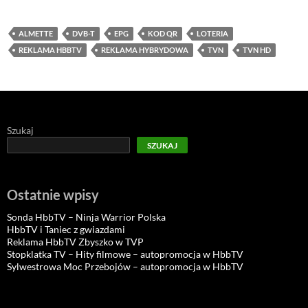
ALMETTE
DVB-T
EPG
KOD QR
LOTERIA
REKLAMA HBBTV
REKLAMA HYBRYDOWA
TVN
TVN HD
Szukaj
SZUKAJ
Ostatnie wpisy
Sonda HbbTV – Ninja Warrior Polska
HbbTV i Taniec z gwiazdami
Reklama HbbTV Zbyszko w TVP
Stopklatka TV – Hity filmowe – autopromocja w HbbTV
Sylwestrowa Moc Przebojów – autopromocja w HbbTV