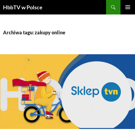
Szukaj
HbbTV w Polsce
PRZEJDŹ
MENU
DO
GŁÓWN
TREŚCI
Archiwa tagu: zakupy online