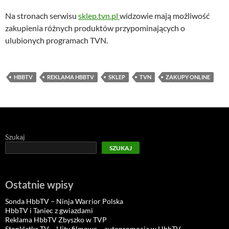
Na stronach serwisu
sklep.tvn.pl
widzowie mają możliwość
zakupienia różnych produktów przypominających o
ulubionych programach TVN.
HBBTV
REKLAMA HBBTV
SKLEP
TVN
ZAKUPY ONLINE
Szukaj
SZUKAJ
Ostatnie wpisy
Sonda HbbTV – Ninja Warrior Polska
HbbTV i Taniec z gwiazdami
Reklama HbbTV Zbyszko w TVP
Stopklatka TV – Hity filmowe – autopromocja w HbbTV