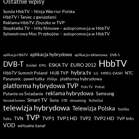
Ostatnie wpisy
Sonda HbbTV – Ninja Warrior Polska
HbbTV i Taniec z gwiazdami
Reklama HbbTV Zbyszko w TVP
Stopklatka TV – Hity filmowe – autopromocja w HbbTV
Sylwestrowa Moc Przebojów – autopromocja w HbbTV
aplikacja hybrydowa
aplikacja reklamowa
aplikacja HbbTV
DVB-S
HbbTV
DVB-T
ESKA TV
EURO 2012
Emitel
EPG
hybra.tv
HUB TVP
HbbTV Summit Poland
NTC
LG
MPEG-DASH
pawel tutka
platforma hybrydowa
Panasonic
Philips
platforma hybrydowa TVP
Polo TV
Polsat
reklama hybrydowa
Samsung
Pytanie na Śniadanie
Smart TV
Sony
streaming
Second Screen
STB
TechniSat
telewizja hybrydowa
Telewizja Polska
Toshiba
TVP
TVP1 HD
TVP2 HD
TVP1
TVN
TVP2
TVP Info
Tutka
VOD
wirtualny kanał