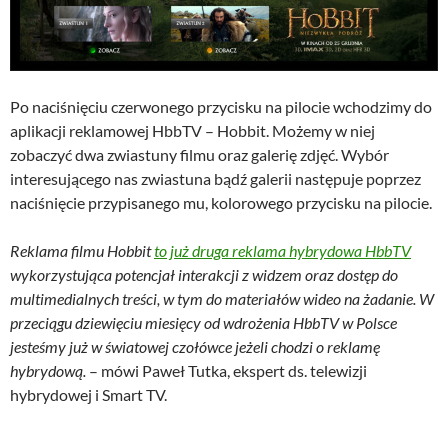
Po naciśnięciu czerwonego przycisku na pilocie wchodzimy do
aplikacji reklamowej HbbTV – Hobbit. Możemy w niej
zobaczyć dwa zwiastuny filmu oraz galerię zdjęć. Wybór
interesującego nas zwiastuna bądź galerii następuje poprzez
naciśnięcie przypisanego mu, kolorowego przycisku na pilocie.
Reklama filmu Hobbit
to już druga reklama hybrydowa HbbTV
wykorzystująca potencjał interakcji z widzem oraz dostęp do
multimedialnych treści, w tym do materiałów wideo na żadanie. W
przeciągu dziewięciu miesięcy od wdrożenia HbbTV w Polsce
jesteśmy już w światowej czołówce jeżeli chodzi o reklamę
hybrydową.
– mówi Paweł Tutka, ekspert ds. telewizji
hybrydowej i Smart TV.