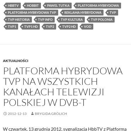
HBBTV
HOBBIT
PAWEL TUTKA
PLATFORMA HYBRYDOWA
PLATFORMA HYBRYDOWA TVP
REKLAMA HYBRYDOWA
TVP
TVP HISTORIA
TVP INFO
TVP KULTURA
TVP POLONIA
TVP1
TVP1 HD
TVP2
TVP2 HD
VOD
AKTUALNOŚCI
PLATFORMA HYBRYDOWA
TVP NA WSZYSTKICH
KANAŁACH TELEWIZJI
POLSKIEJ W DVB-T
2012-12-13
BRYGIDA GRÖLICH
W czwartek, 13 grudnia 2012, sygnalizacja HbbTV z Platformą