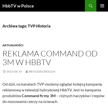
Szukaj
HbbTV w Polsce
PRZEJDŹ
MENU
DO
GŁÓWN
TREŚCI
Archiwa tagu: TVP Historia
AKTUALNOŚCI
REKLAMA COMMAND OD
3M W HBBTV
2015-06-19
BRYGIDA GRÖLICH
Od dziś, na kanałach TVP możemy oglądać kolejną kampanię
reklamową w telewizji hybrydowej HbbTV. Jest to kampania
produktów
Command firmy 3M
– różnych haczyków i rzepów
do mocowania rzeczy na ścianach.