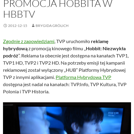
PROMOCJA HOBBITA W
HBBTV
2012-12-15
BRYGIDA GRÖLICH
Zgodnie z zapowiedziami
, TVP uruchomiło
reklamę
hybrydową
z promocją kinowego filmu „
Hobbit: Niezwykła
podróż
”. Reklama ta obecnie jest dostępna na kanałach TVP1,
TVP1 HD, TVP2 i TVP2 HD. Na potrzeby emisji tej kampanii
reklamowej został wyłączony „HUB” Platformy Hybrydowej
TVP z innymi aplikacjami.
Platforma Hybrydowa TVP
dostępna jest nadal na kanałach: TVP.Info, TVP Kultura, TVP
Polonia i TVP Historia.