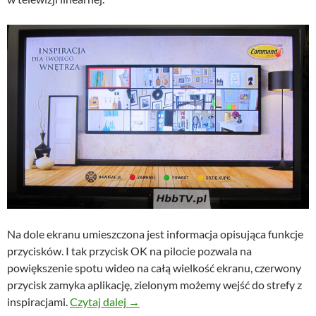
Na dole ekranu umieszczona jest informacja opisująca funkcje
przycisków. I tak przycisk OK na pilocie pozwala na
powiększenie spotu wideo na całą wielkość ekranu, czerwony
przycisk zamyka aplikację, zielonym możemy wejść do strefy z
Reklama Command od 3M w HbbTV
inspiracjami.
Czytaj dalej
→