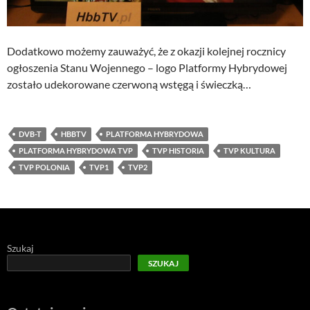
Dodatkowo możemy zauważyć, że z okazji kolejnej rocznicy
ogłoszenia Stanu Wojennego – logo Platformy Hybrydowej
zostało udekorowane czerwoną wstęgą i świeczką…
DVB-T
HBBTV
PLATFORMA HYBRYDOWA
PLATFORMA HYBRYDOWA TVP
TVP HISTORIA
TVP KULTURA
TVP POLONIA
TVP1
TVP2
Szukaj
SZUKAJ