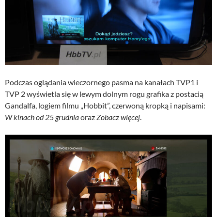
Podczas oglądania wieczornego pasma na kanałach TVP1 i
TVP 2 wyświetla się w lewym dolnym rogu grafika z postacią
Gandalfa, logiem filmu „Hobbit”, czerwoną kropką i napisami:
W kinach od 25 grudnia
oraz
Zobacz więcej
.