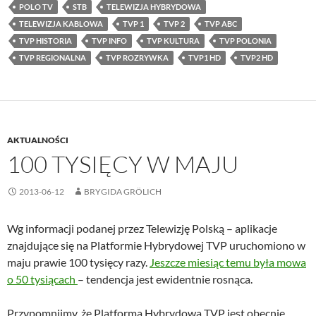
POLO TV
STB
TELEWIZJA HYBRYDOWA
TELEWIZJA KABLOWA
TVP 1
TVP 2
TVP ABC
TVP HISTORIA
TVP INFO
TVP KULTURA
TVP POLONIA
TVP REGIONALNA
TVP ROZRYWKA
TVP1 HD
TVP2 HD
AKTUALNOŚCI
100 TYSIĘCY W MAJU
2013-06-12
BRYGIDA GRÖLICH
Wg informacji podanej przez Telewizję Polską – aplikacje
znajdujące się na Platformie Hybrydowej TVP uruchomiono w
maju prawie 100 tysięcy razy.
Jeszcze miesiąc temu była mowa
o 50 tysiącach
– tendencja jest ewidentnie rosnąca.
Przypomnijmy, że Platforma Hybrydowa TVP jest obecnie