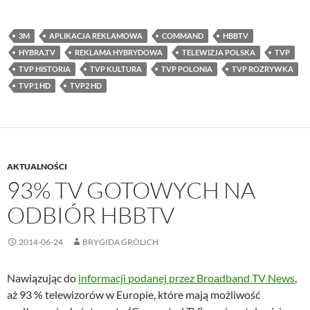
3M
APLIKACJA REKLAMOWA
COMMAND
HBBTV
HYBRA.TV
REKLAMA HYBRYDOWA
TELEWIZJA POLSKA
TVP
TVP HISTORIA
TVP KULTURA
TVP POLONIA
TVP ROZRYWKA
TVP1 HD
TVP2 HD
AKTUALNOŚCI
93% TV GOTOWYCH NA
ODBIÓR HBBTV
2014-06-24
BRYGIDA GRÖLICH
Nawiązując do
informacji podanej przez Broadband TV News
,
aż 93 % telewizorów w Europie, które mają możliwość