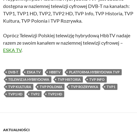
dostępna w naziemnej telewizji cyfrowej DVB-T na kanałach:
TVP1, TVP1 HD, TVP2, TVP2 HD, TVP Info, TVP Historia, TVP
Kultura, TVP Polonia i TVP Rozrywka.
Oprócz Telewizji Polskiej telewizję hybrydową HbbTV nadaje
razem ze swoim kanałem w naziemnej telewizji cyfrowej –
ESKA TV
.
DVB-T
ESKA TV
HBBTV
PLATFORMA HYBRYDOWA TVP
TELEWIZJA HYBRYDOWA
TVP HISTORIA
TVP INFO
TVP KULTURA
TVP POLONIA
TVP ROZRYWKA
TVP1
TVP1 HD
TVP2
TVP2 HD
AKTUALNOŚCI