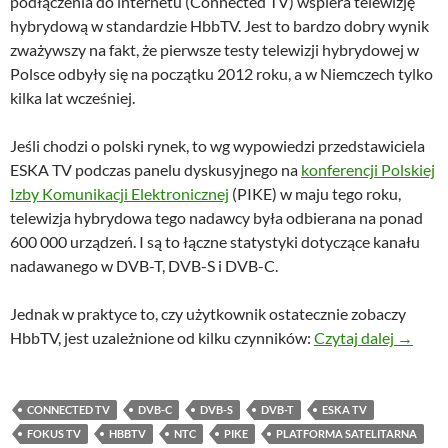
podłączenia do internetu (Connected TV) wspiera telewizję
hybrydową w standardzie HbbTV. Jest to bardzo dobry wynik
zważywszy na fakt, że pierwsze testy telewizji hybrydowej w
Polsce odbyły się na początku 2012 roku, a w Niemczech tylko
kilka lat wcześniej.
Jeśli chodzi o polski rynek, to wg wypowiedzi przedstawiciela
ESKA TV podczas panelu dyskusyjnego na
konferencji Polskiej
Izby Komunikacji Elektronicznej
(PIKE) w maju tego roku,
telewizja hybrydowa tego nadawcy była odbierana na ponad
600 000 urządzeń. I są to łączne statystyki dotyczące kanału
nadawanego w DVB-T, DVB-S i DVB-C.
Jednak w praktyce to, czy użytkownik ostatecznie zobaczy
93% TV
HbbTV, jest uzależnione od kilku czynników:
Czytaj dalej
→
CONNECTED TV
DVB-C
DVB-S
DVB-T
ESKA TV
FOKUS TV
HBBTV
NTC
PIKE
PLATFORMA SATELITARNA