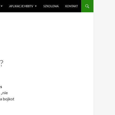
APLIKACJE HBBTV
SZKOLENIA
KONTAKT
?
s
 „nie
na bojkot