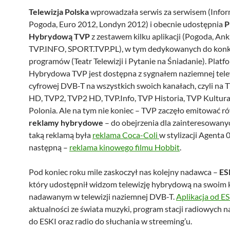
Telewizja Polska
wprowadzała serwis za serwisem (Inform
Pogoda, Euro 2012, Londyn 2012) i obecnie udostępnia
P
Hybrydową TVP
z zestawem kilku aplikacji (Pogoda, Ank
TVP.INFO, SPORT.TVP.PL), w tym dedykowanych do kon
programów (Teatr Telewizji i Pytanie na Śniadanie). Platf
Hybrydowa TVP jest dostępna z sygnałem naziemnej tele
cyfrowej DVB-T na wszystkich swoich kanałach, czyli na
HD, TVP2, TVP2 HD, TVP.Info, TVP Historia, TVP Kultura
Polonia. Ale na tym nie koniec – TVP zaczęło emitować r
reklamy hybrydowe
– do obejrzenia dla zainteresowany
taką reklamą była
reklama Coca-Coli
w stylizacji Agenta 
następną –
reklama kinowego filmu Hobbit
.
Pod koniec roku mile zaskoczył nas kolejny nadawca –
ES
który udostępnił widzom telewizję hybrydową na swoim 
nadawanym w telewizji naziemnej DVB-T.
Aplikacja od 
aktualności ze świata muzyki, program stacji radiowych n
do ESKI oraz radio do słuchania w streeming’u.