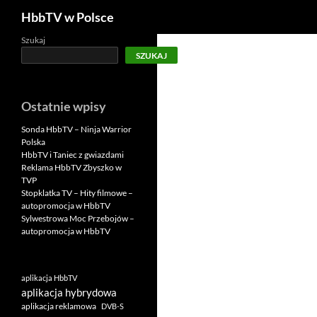
Szukaj
HbbTV w Polsce
Szukaj
SZUKAJ
Ostatnie wpisy
Sonda HbbTV – Ninja Warrior
Polska
HbbTV i Taniec z gwiazdami
Reklama HbbTV Zbyszko w
TVP
Stopklatka TV – Hity filmowe –
autopromocja w HbbTV
Sylwestrowa Moc Przebojów –
autopromocja w HbbTV
aplikacja HbbTV
aplikacja hybrydowa
aplikacja reklamowa
DVB-S