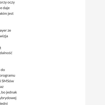
orzy oczy
e daje
akim jest
ayer ze
wizja
ą
ądalność
ą do
 programu
ści SMSów
raz
, bo jednak
 hybrydowej
iedni