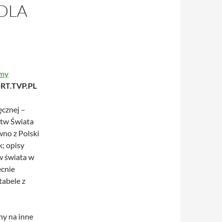
 DLA
rmy
RT.TVP.PL
ęcznej –
stw Świata
wno z Polski
k; opisy
w świata w
ecnie
tabele z
ny na inne