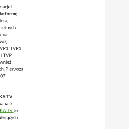
acje i
latformę
ieta,
kretnych
orma
wizji
 TVP1, TVP1
 i TVP
ównież
ch. Pierwszą
007,
KA TV
–
kanale
ESKA TV
to
ależących