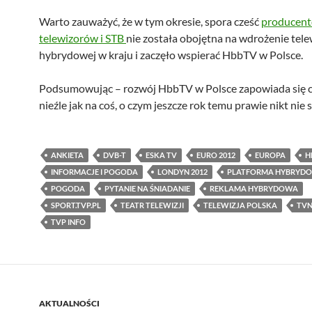
Warto zauważyć, że w tym okresie, spora cześć
producen
telewizorów i STB
nie została obojętna na wdrożenie telew
hybrydowej w kraju i zaczęło wspierać HbbTV w Polsce.
Podsumowując – rozwój HbbTV w Polsce zapowiada się 
nieźle jak na coś, o czym jeszcze rok temu prawie nikt nie s
ANKIETA
DVB-T
ESKA TV
EURO 2012
EUROPA
H
INFORMACJE I POGODA
LONDYN 2012
PLATFORMA HYBRYDO
POGODA
PYTANIE NA ŚNIADANIE
REKLAMA HYBRYDOWA
SPORT.TVP.PL
TEATR TELEWIZJI
TELEWIZJA POLSKA
TV
TVP INFO
AKTUALNOŚCI