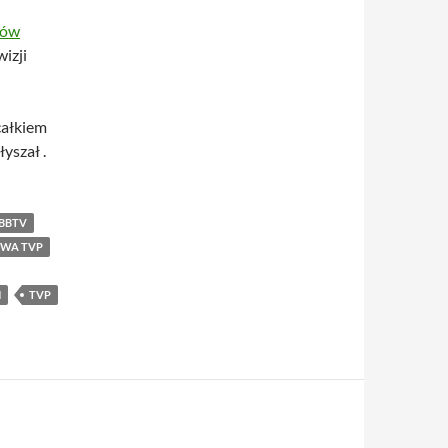
tów
izji
całkiem
łyszał .
BBTV
WA TVP
N
TVP