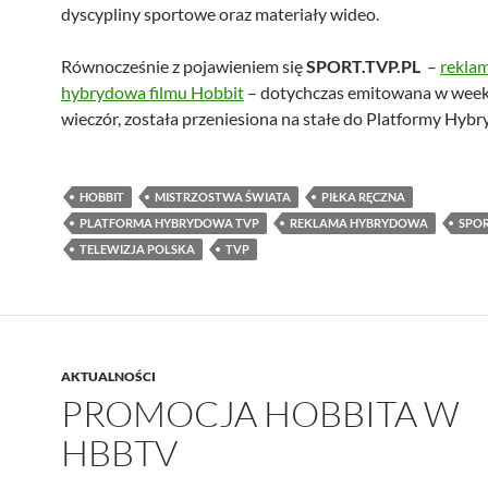
dyscypliny sportowe oraz materiały wideo.
Równocześnie z pojawieniem się
SPORT.TVP.PL
–
rekla
hybrydowa filmu Hobbit
– dotychczas emitowana w wee
wieczór, została przeniesiona na stałe do Platformy Hybr
HOBBIT
MISTRZOSTWA ŚWIATA
PIŁKA RĘCZNA
PLATFORMA HYBRYDOWA TVP
REKLAMA HYBRYDOWA
SPOR
TELEWIZJA POLSKA
TVP
AKTUALNOŚCI
PROMOCJA HOBBITA W
HBBTV