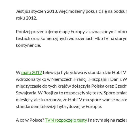
Jest już styczeń 2013, więc możemy pokusić się na pods
roku 2012.
Poniżej prezentujemy mapę Europy z zaznaczonymi infor
testach oraz komercyjnych wdrożeniach HbbTV na stary
kontynencie.
W
maju 2012
telewizja hybrydowa w standardzie HbbTV 
wdrożona tylko w Niemczech, Francji, Hiszpanii i Danii. W
międzyczasie do tych krajów dołączyła Polska oraz Czechy
Szwajcaria. W Rosji za to rozpoczęły się testy. Sporo zmian
miesięcy, ale to oznacza, że HbbTV ma spore szanse na zo
standardem telewizji hybrydowej w Europie.
A co w Polsce?
TVN rozpoczęło testy
i na tym się na razie