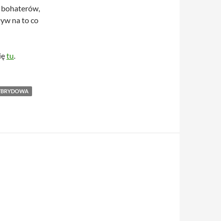
sy bohaterów,
yw na to co
ię
tu
.
YBRYDOWA