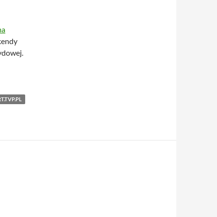
ma
kendy
ydowej.
T.TVP.PL