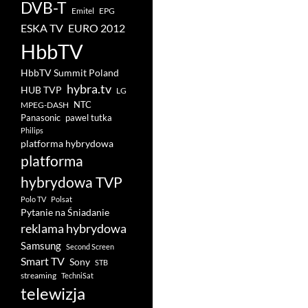
DVB-T
Emitel
EPG
ESKA TV
EURO 2012
HbbTV
HbbTV Summit Poland
hybra.tv
HUB TVP
LG
NTC
MPEG-DASH
pawel tutka
Panasonic
Philips
platforma hybrydowa
platforma
hybrydowa TVP
Polo TV
Polsat
Pytanie na Śniadanie
reklama hybrydowa
Samsung
Second Screen
Smart TV
Sony
STB
streaming
TechniSat
telewizja