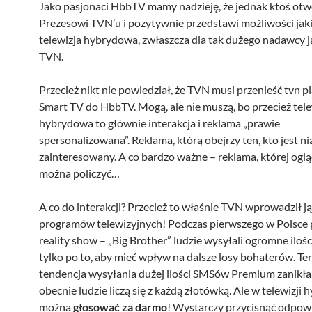
Jako pasjonaci HbbTV mamy nadzieję, że jednak ktoś otw
Prezesowi TVN’u i pozytywnie przedstawi możliwości jaki
telewizja hybrydowa, zwłaszcza dla tak dużego nadawcy j
TVN.
Przecież nikt nie powiedział, że TVN musi przenieść tvn pl
Smart TV do HbbTV. Mogą, ale nie muszą, bo przecież tele
hybrydowa to głównie interakcja i reklama „prawie
spersonalizowana”. Reklama, którą obejrzy ten, kto jest ni
zainteresowany. A co bardzo ważne – reklama, której ogl
można policzyć…
A co do interakcji? Przecież to właśnie TVN wprowadził j
programów telewizyjnych! Podczas pierwszego w Polsce
reality show – „Big Brother” ludzie wysyłali ogromne ilo
tylko po to, aby mieć wpływ na dalsze losy bohaterów. Te
tendencja wysyłania dużej ilości SMSów Premium zanikła
obecnie ludzie liczą się z każdą złotówką. Ale w telewizji
można
głosować za darmo
! Wystarczy przycisnąć odpow