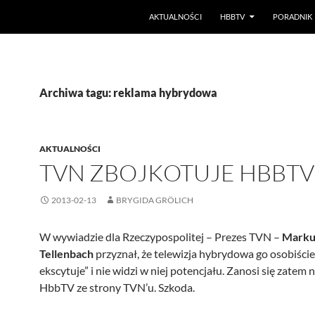
PRZEJDŹ DO TREŚCI
AKTUALNOŚCI
HBBTV
PORADNIK
Archiwa tagu: reklama hybrydowa
AKTUALNOŚCI
TVN ZBOJKOTUJE HBBTV
2013-02-13
BRYGIDA GRÖLICH
W wywiadzie dla Rzeczypospolitej – Prezes TVN –
Marku
Tellenbach
przyznał, że telewizja hybrydowa go osobiście
ekscytuje” i nie widzi w niej potencjału. Zanosi się zatem 
HbbTV ze strony TVN’u. Szkoda.