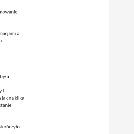
umowanie
macjami o
m
była
 i
 jak na kilka
stanie
 skończyło.