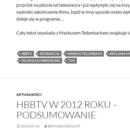
przycisk na pilocie od telewizora i już wpłynęło się na lo
wybrało zakończenie filmu, bądź w inny sposób miało wpł
dzieje się w programie…
Cały tekst wywiadu z Markusem Tellenbachem znajduje s
HBBTV
INTERAKCJA
MARKUS TELLENBACH
REKLAMA H
TELEWIZJA HYBRYDOWA
TVN
AKTUALNOŚCI
HBBTV W 2012 ROKU –
PODSUMOWANIE
2013-01-26
BRYGIDA GRÖLICH