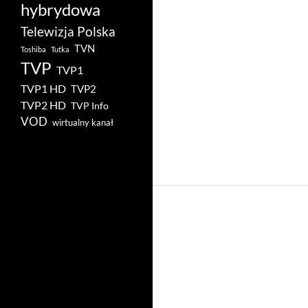
hybrydowa
Telewizja Polska
TVN
Toshiba
Tutka
TVP
TVP1
TVP1 HD
TVP2
TVP2 HD
TVP Info
VOD
wirtualny kanał