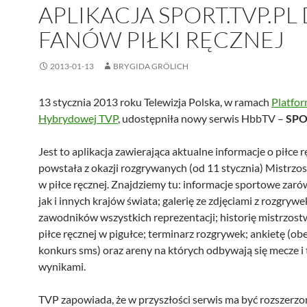
APLIKACJA SPORT.TVP.PL
FANÓW PIŁKI RĘCZNEJ
2013-01-13
BRYGIDA GRÖLICH
13 stycznia 2013 roku Telewizja Polska, w ramach
Platfo
Hybrydowej TVP
, udostępniła nowy serwis HbbTV –
SPO
Jest to aplikacja zawierająca aktualne informacje o piłce r
powstała z okazji rozgrywanych (od 11 stycznia) Mistrzo
w piłce ręcznej. Znajdziemy tu: informacje sportowe zaró
jak i innych krajów świata; galerię ze zdjęciami z rozgrywe
zawodników wszystkich reprezentacji; historię mistrzost
piłce ręcznej w pigułce; terminarz rozgrywek; ankietę (ob
konkurs sms) oraz areny na których odbywają się mecze i 
wynikami.
TVP zapowiada, że w przyszłości serwis ma być rozszerzo