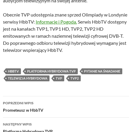
audycjom telewizyjnym na swojej antenie.
Obecnie TVP udostępnia znane sprzed Olimpiady w Londynie
serwisy HbbTV:
Informacje i Pogoda.
Serwis HbbTV dostępny
jest na kanałach TVP1, TVP1 HD, TVP2, TVP2 HD
emitowanych w ramach naziemnej telewizji cyfrowej DVB-T.
Do poprawnego odbioru telewizji hybrydowej wymagany jest
telewizor wspierający HbbTV.
HBBTV
PLATFORMA HYBRYDOWA TVP
PYTANIE NA ŚNIADANIE
TELEWIZJA HYBRYDOWA
TVP
TVP2
Nawigacja
POPRZEDNI WPIS
wpisu
Prometeusz w HbbTV
NASTĘPNY WPIS
Platforma Hybrydowa TVP