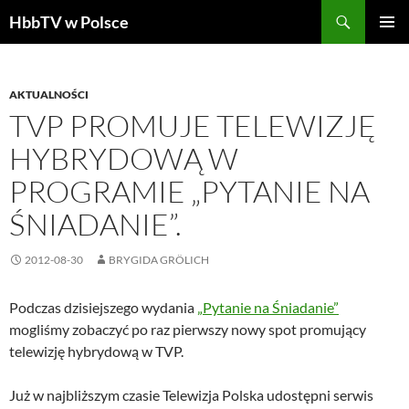
Szukaj
HbbTV w Polsce
PRZEJDŹ
MENU
DO
GŁÓWN
TREŚCI
AKTUALNOŚCI
TVP PROMUJE TELEWIZJĘ
HYBRYDOWĄ W
PROGRAMIE „PYTANIE NA
ŚNIADANIE”.
2012-08-30
BRYGIDA GRÖLICH
Podczas dzisiejszego wydania
„Pytanie na Śniadanie”
mogliśmy zobaczyć po raz pierwszy nowy spot promujący
telewizję hybrydową w TVP.
Już w najbliższym czasie Telewizja Polska udostępni serwis