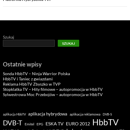
Szukaj
SZUKAJ
Ostatnie wpisy
Sonda HbbTV – Ninja Warrior Polska
HbbTV i Taniec z gwiazdami
Reklama HbbTV Zbyszko w TVP
Stopklatka TV – Hity filmowe – autopromocja w HbbTV
Sylwestrowa Moc Przebojów – autopromocja w HbbTV
aplikacja hybrydowa
aplikacja reklamowa
aplikacja HbbTV
DVB-S
HbbTV
DVB-T
ESKA TV
EURO 2012
Emitel
EPG