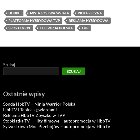
HOBBIT
MISTRZOSTWA ŚWIATA
PIŁKA RĘCZNA
PLATFORMA HYBRYDOWA TVP
REKLAMA HYBRYDOWA
SPORT.TVP.PL
TELEWIZJA POLSKA
TVP
Szukaj
SZUKAJ
Ostatnie wpisy
Sonda HbbTV – Ninja Warrior Polska
HbbTV i Taniec z gwiazdami
Reklama HbbTV Zbyszko w TVP
Stopklatka TV – Hity filmowe – autopromocja w HbbTV
Sylwestrowa Moc Przebojów – autopromocja w HbbTV