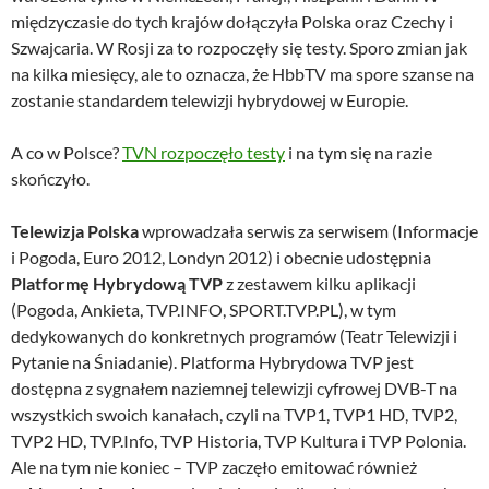
międzyczasie do tych krajów dołączyła Polska oraz Czechy i
Szwajcaria. W Rosji za to rozpoczęły się testy. Sporo zmian jak
na kilka miesięcy, ale to oznacza, że HbbTV ma spore szanse na
zostanie standardem telewizji hybrydowej w Europie.
A co w Polsce?
TVN rozpoczęło testy
i na tym się na razie
skończyło.
Telewizja Polska
wprowadzała serwis za serwisem (Informacje
i Pogoda, Euro 2012, Londyn 2012) i obecnie udostępnia
Platformę Hybrydową TVP
z zestawem kilku aplikacji
(Pogoda, Ankieta, TVP.INFO, SPORT.TVP.PL), w tym
dedykowanych do konkretnych programów (Teatr Telewizji i
Pytanie na Śniadanie). Platforma Hybrydowa TVP jest
dostępna z sygnałem naziemnej telewizji cyfrowej DVB-T na
wszystkich swoich kanałach, czyli na TVP1, TVP1 HD, TVP2,
TVP2 HD, TVP.Info, TVP Historia, TVP Kultura i TVP Polonia.
Ale na tym nie koniec – TVP zaczęło emitować również