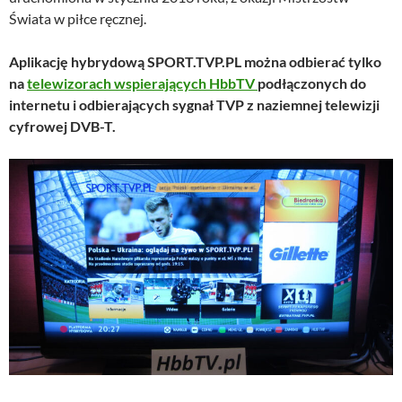
Świata w piłce ręcznej.
Aplikację hybrydową SPORT.TVP.PL można odbierać tylko
na
telewizorach wspierających HbbTV
podłączonych do
internetu i odbierających sygnał TVP z naziemnej telewizji
cyfrowej DVB-T.