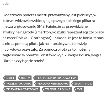
uda.
Dodatkowo podczas meczu przewidziany jest plebiscyt, w
którym widzowie wybiorą najlepszego polskiego piłkarza
meczu w głosowaniu SMS. Fajnie, że są przewidziane
atrakcyjne nagrody (smartfon, koszulki reprezentacji czy bilety
na mecz Polska – Czarnogóra) – szkoda, że jest to konkurs sms
a nie za pomocą pilota jak na interaktywną telewizję
hybrydową przystało. Za pomocą pilota za to możemy
zagłosować w Sondzie i obstawić wynik: wygra Polska, wygra
Ukraina czy będzie remis?
DVB-T
HBBTV
PLATFORMA HYBRYDOWA TVP
POLSKA - UKRAINA
REKLAMA HYBRYDOWA
SPORT.TVP.PL
TELEWIZJA HYBRYDOWA
TELEWIZJA POLSKA
TVP