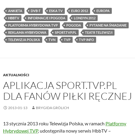
ANKIETA
DVB-T
ESKA TV
EURO 2012
EUROPA
HBBTV
INFORMACJE I POGODA
LONDYN 2012
PLATFORMA HYBRYDOWA TVP
POGODA
PYTANIE NA ŚNIADANIE
REKLAMA HYBRYDOWA
SPORT.TVP.PL
TEATR TELEWIZJI
TELEWIZJA POLSKA
TVN
TVP
TVP INFO
AKTUALNOŚCI
APLIKACJA SPORT.TVP.PL
DLA FANÓW PIŁKI RĘCZNEJ
2013-01-13
BRYGIDA GRÖLICH
13 stycznia 2013 roku Telewizja Polska, w ramach
Platformy
Hybrydowej TVP
, udostępniła nowy serwis HbbTV –