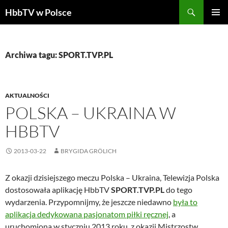
Szukaj
HbbTV w Polsce
PRZEJDŹ
MENU
DO
GŁÓWN
TREŚCI
Archiwa tagu: SPORT.TVP.PL
AKTUALNOŚCI
POLSKA – UKRAINA W
HBBTV
2013-03-22
BRYGIDA GRÖLICH
Z okazji dzisiejszego meczu Polska – Ukraina, Telewizja Polska
dostosowała aplikację HbbTV
SPORT.TVP.PL
do tego
wydarzenia. Przypomnijmy, że jeszcze niedawno
była to
aplikacja dedykowana pasjonatom piłki ręcznej
, a
uruchomiona w styczniu 2013 roku, z okazji Mistrzostw