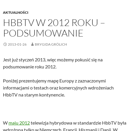
AKTUALNOŚCI
HBBTV W 2012 ROKU –
PODSUMOWANIE
2013-01-26
BRYGIDA GRÖLICH
Jest już styczeń 2013, więc możemy pokusić się na
podsumowanie roku 2012.
Poniżej prezentujemy mapę Europy z zaznaczonymi
informacjami o testach oraz komercyjnych wdrożeniach
HbbTV na starym kontynencie.
W
maju 2012
telewizja hybrydowa w standardzie HbbTV była
wdrożona tylko w Niemczech, Francji, Hiszpanii i Danii. W