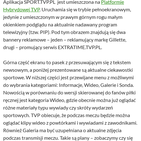
Aplikacja SPORT.TVP.PL jest umieszczona na
Platformie
Hybrydowej TVP
. Uruchamia się w trybie pełnoekranowym,
jedynie z umieszczonym w prawym górnym rogu małym
okienkiem podglądu na aktualnie nadawany program
telewizyjny (tzw. PIP). Pod tym obrazem znajdują się dwa
bannery reklamowe – jeden – reklamujący markę Gillette,
drugi – promujący serwis EXTRATIME.TVP.PL.
Górna część ekranu to pasek z przesuwającym się z tekstem
newsowym, a poniżej prezentowane są aktualne ciekawostki
sportowe. W niższej części jest przewijane menu z możliwymi
do wybrania kategoriami: Informacje, Wideo, Galerie i Sonda.
Nowością w porównaniu do wersji skierowanej do fanów piłki
ręcznej jest kategoria Wideo, gdzie obecnie można już oglądać
różne materiały typu wywiady czy skróty wydarzeń
sportowych. TVP obiecuje, że podczas meczu będzie można
oglądać klipy wideo z powtórkami i wywiadami z zawodnikami.
Również Galeria ma być uzupełniana o aktualne zdjęcia
podczas transmisji meczu. Takie są plany – zobaczymy czy się