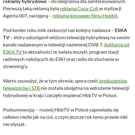
reklamy hybrydowe
– do obejrzenia dla zainteresowanych.
Pierwszą taką reklamą była
reklama Coca-Coli
w stylizacji
Agenta 007, następną –
reklama kinowego filmu Hobbit
.
Pod koniec roku mile zaskoczył nas kolejny nadawca –
ESKA
TV
– który udostępnił widzom telewizję hybrydową na swoim
kanale nadawanym w telewizji naziemnej DVB-T.
Aplikacja od
ESKA TV
to aktualności ze świata muzyki, program stacji
radiowych należących do ESKI oraz radio do słuchania w
streeming’u.
Warto zauważyć, że w tym okresie, spora cześć
producentów
telewizorów i STB
nie została obojętna na wdrożenie telewizji
hybrydowej w kraju i zaczęło wspierać HbbTV w Polsce.
Podsumowując – rozwój HbbTV w Polsce zapowiada się
całkiem nieźle jak na coś, o czym jeszcze rok temu prawie nikt
nie słyszał .