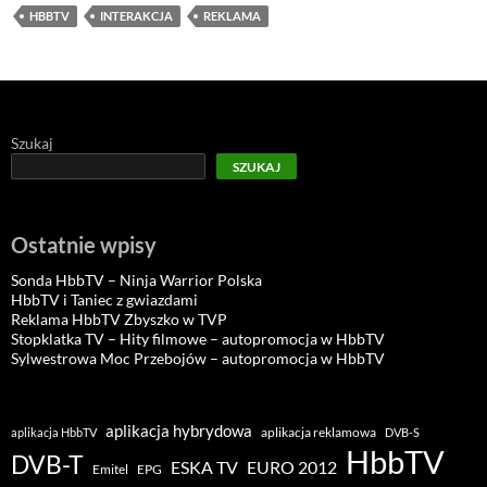
HBBTV
INTERAKCJA
REKLAMA
Szukaj
SZUKAJ
Ostatnie wpisy
Sonda HbbTV – Ninja Warrior Polska
HbbTV i Taniec z gwiazdami
Reklama HbbTV Zbyszko w TVP
Stopklatka TV – Hity filmowe – autopromocja w HbbTV
Sylwestrowa Moc Przebojów – autopromocja w HbbTV
aplikacja hybrydowa
aplikacja reklamowa
aplikacja HbbTV
DVB-S
HbbTV
DVB-T
ESKA TV
EURO 2012
Emitel
EPG