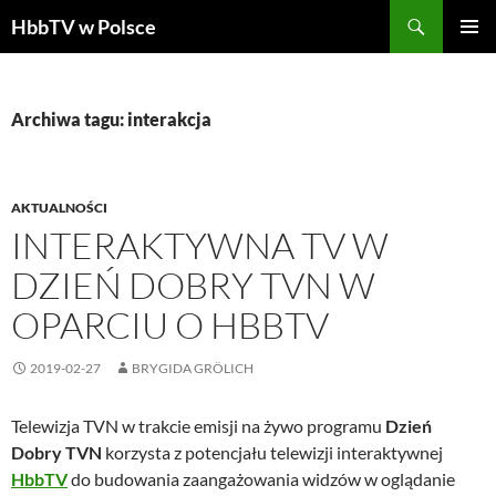
Szukaj
HbbTV w Polsce
PRZEJDŹ
MENU
DO
GŁÓWN
TREŚCI
Archiwa tagu: interakcja
AKTUALNOŚCI
INTERAKTYWNA TV W
DZIEŃ DOBRY TVN W
OPARCIU O HBBTV
2019-02-27
BRYGIDA GRÖLICH
Telewizja TVN w trakcie emisji na żywo programu
Dzień
Dobry TVN
korzysta z potencjału telewizji interaktywnej
HbbTV
do budowania zaangażowania widzów w oglądanie