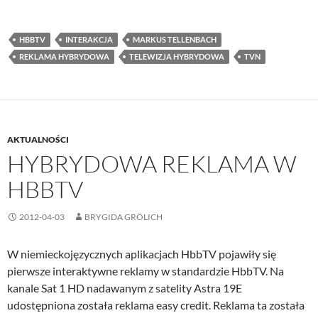
HBBTV
INTERAKCJA
MARKUS TELLENBACH
REKLAMA HYBRYDOWA
TELEWIZJA HYBRYDOWA
TVN
AKTUALNOŚCI
HYBRYDOWA REKLAMA W
HBBTV
2012-04-03
BRYGIDA GRÖLICH
W niemieckojęzycznych aplikacjach HbbTV pojawiły się
pierwsze interaktywne reklamy w standardzie HbbTV. Na
kanale Sat 1 HD nadawanym z satelity Astra 19E
udostępniona została reklama easy credit. Reklama ta została