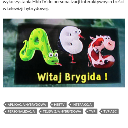
wykorzystania HbbTV do personalizacji interaktywnych treści
w telewizji hybrydowej.
APLIKACJA HYBRYDOWA
HBBTV
INTERAKCJA
PERSONALIZACJA
TELEWIZJA HYBRYDOWA
TVP
TVP ABC