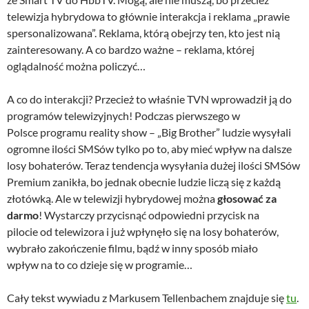
telewizja hybrydowa to głównie interakcja i reklama „prawie
spersonalizowana”. Reklama, którą obejrzy ten, kto jest nią
zainteresowany. A co bardzo ważne – reklama, której
oglądalność można policzyć…
A co do interakcji? Przecież to właśnie TVN wprowadził ją do
programów telewizyjnych! Podczas pierwszego w
Polsce programu reality show – „Big Brother” ludzie wysyłali
ogromne ilości SMSów tylko po to, aby mieć wpływ na dalsze
losy bohaterów. Teraz tendencja wysyłania dużej ilości SMSów
Premium zanikła, bo jednak obecnie ludzie liczą się z każdą
złotówką. Ale w telewizji hybrydowej można
głosować za
darmo
! Wystarczy przycisnąć odpowiedni przycisk na
pilocie od telewizora i już wpłynęło się na losy bohaterów,
wybrało zakończenie filmu, bądź w inny sposób miało
wpływ na to co dzieje się w programie…
Cały tekst wywiadu z Markusem Tellenbachem znajduje się
tu
.