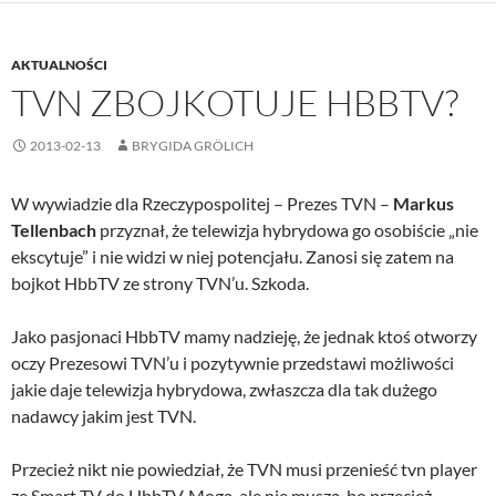
AKTUALNOŚCI
TVN ZBOJKOTUJE HBBTV?
2013-02-13
BRYGIDA GRÖLICH
W wywiadzie dla Rzeczypospolitej – Prezes TVN –
Markus
Tellenbach
przyznał, że telewizja hybrydowa go osobiście „nie
ekscytuje” i nie widzi w niej potencjału. Zanosi się zatem na
bojkot HbbTV ze strony TVN’u. Szkoda.
Jako pasjonaci HbbTV mamy nadzieję, że jednak ktoś otworzy
oczy Prezesowi TVN’u i pozytywnie przedstawi możliwości
jakie daje telewizja hybrydowa, zwłaszcza dla tak dużego
nadawcy jakim jest TVN.
Przecież nikt nie powiedział, że TVN musi przenieść tvn player
ze Smart TV do HbbTV. Mogą, ale nie muszą, bo przecież