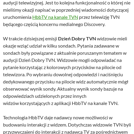
audycji telewizyjnej. Jest to kolejna funkcjonalność o której nie
mieliśmy okazji napisać w poprzedniej wiadomości dotyczącej
uruchomienia
HbbTV na kanale TVN
przez telewizję TVN
będącego częścią koncernu medialnego Discovery.
W trakcie dzisiejszej emisji
Dzień Dobry TVN
widzowie mieli
okazje wziąć udział w kilku sondach. Pytania zadawane w
sondach były powiązane z aktualnie poruszanym tematem w
audycji Dzień Dobry TVN. Widzowie mogli odpowiadać na
pytanie korzystając z kolorowych przycisków na pilocie od
telewizora. Po wybraniu dowolnej odpowiedzi i naciśnięciu
dedykowanego przycisku na pilocie widz automatycznie mógł
obserwować wynik sondy. Aktualny wynik sondy bazuje na
odpowiedziach udzielonych przez innych
widzów korzystających z aplikacji HbbTV na kanale TVN.
Technologia HbbTV daje nadawcy nowe możliwości w
budowaniu interakcji z widzem. Dotychczas widzowie TVN byli
przyzwyczajeni do interakcji z nadawcą TV za pośrednictwem