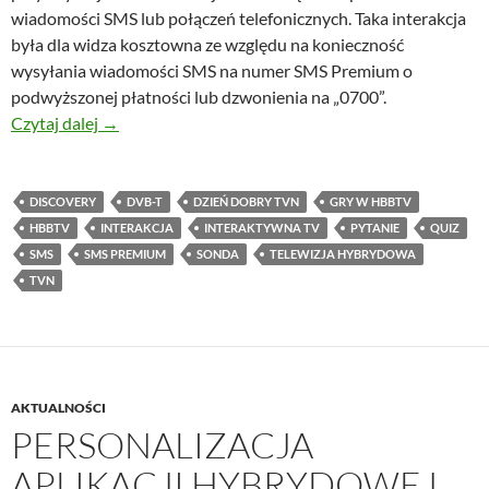
wiadomości SMS lub połączeń telefonicznych. Taka interakcja
była dla widza kosztowna ze względu na konieczność
wysyłania wiadomości SMS na numer SMS Premium o
podwyższonej płatności lub dzwonienia na „0700”.
Interaktywna TV w Dzień Dobry TVN w oparciu o 
Czytaj dalej
→
DISCOVERY
DVB-T
DZIEŃ DOBRY TVN
GRY W HBBTV
HBBTV
INTERAKCJA
INTERAKTYWNA TV
PYTANIE
QUIZ
SMS
SMS PREMIUM
SONDA
TELEWIZJA HYBRYDOWA
TVN
AKTUALNOŚCI
PERSONALIZACJA
APLIKACJI HYBRYDOWEJ