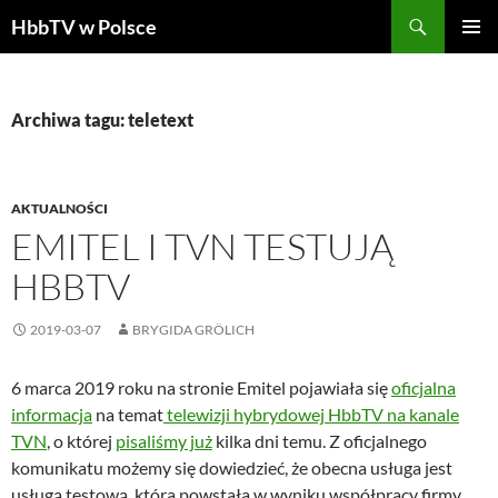
Szukaj
HbbTV w Polsce
PRZEJDŹ
MENU
DO
GŁÓWN
TREŚCI
Archiwa tagu: teletext
AKTUALNOŚCI
EMITEL I TVN TESTUJĄ
HBBTV
2019-03-07
BRYGIDA GRÖLICH
6 marca 2019 roku na stronie Emitel pojawiała się
oficjalna
informacja
na temat
telewizji hybrydowej HbbTV na kanale
TVN
, o której
pisaliśmy już
kilka dni temu. Z oficjalnego
komunikatu możemy się dowiedzieć, że obecna usługa jest
usługą testową, która powstała w wyniku współpracy firmy