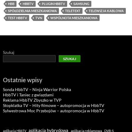
HBB
HBBTV
PLUGIN HBBTV
SAMSUNG
SPÓŁDZIELNIA MIESZKANIOWA
TELETEXT
TELEWIZJA KABLOWA
TEST HBBTV
TVN
WSPÓLNOTA MIESZKANIOWA
Szukaj
SZUKAJ
Ostatnie wpisy
Sonda HbbTV – Ninja Warrior Polska
HbbTV i Taniec z gwiazdami
Reklama HbbTV Zbyszko w TVP
Stopklatka TV – Hity filmowe – autopromocja w HbbTV
Sylwestrowa Moc Przebojów – autopromocja w HbbTV
aplikacja hybrydowa
aplikacja reklamowa
aplikacja HbbTV
DVB-S