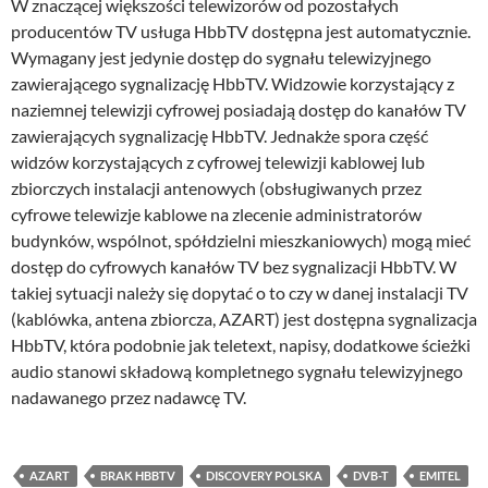
W znaczącej większości telewizorów od pozostałych
producentów TV usługa HbbTV dostępna jest automatycznie.
Wymagany jest jedynie dostęp do sygnału telewizyjnego
zawierającego sygnalizację HbbTV. Widzowie korzystający z
naziemnej telewizji cyfrowej posiadają dostęp do kanałów TV
zawierających sygnalizację HbbTV. Jednakże spora część
widzów korzystających z cyfrowej telewizji kablowej lub
zbiorczych instalacji antenowych (obsługiwanych przez
cyfrowe telewizje kablowe na zlecenie administratorów
budynków, wspólnot, spółdzielni mieszkaniowych) mogą mieć
dostęp do cyfrowych kanałów TV bez sygnalizacji HbbTV. W
takiej sytuacji należy się dopytać o to czy w danej instalacji TV
(kablówka, antena zbiorcza, AZART) jest dostępna sygnalizacja
HbbTV, która podobnie jak teletext, napisy, dodatkowe ścieżki
audio stanowi składową kompletnego sygnału telewizyjnego
nadawanego przez nadawcę TV.
AZART
BRAK HBBTV
DISCOVERY POLSKA
DVB-T
EMITEL