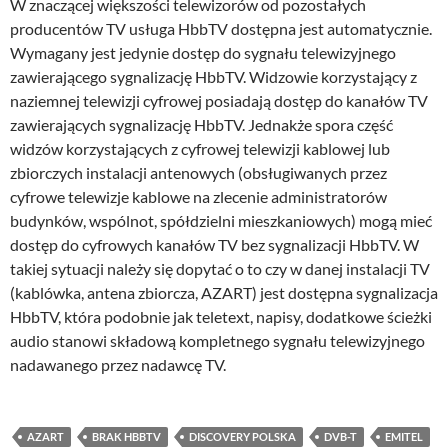
W znaczącej większości telewizorów od pozostałych
producentów TV usługa HbbTV dostępna jest automatycznie.
Wymagany jest jedynie dostęp do sygnału telewizyjnego
zawierającego sygnalizację HbbTV. Widzowie korzystający z
naziemnej telewizji cyfrowej posiadają dostęp do kanałów TV
zawierających sygnalizację HbbTV. Jednakże spora część
widzów korzystających z cyfrowej telewizji kablowej lub
zbiorczych instalacji antenowych (obsługiwanych przez
cyfrowe telewizje kablowe na zlecenie administratorów
budynków, wspólnot, spółdzielni mieszkaniowych) mogą mieć
dostęp do cyfrowych kanałów TV bez sygnalizacji HbbTV. W
takiej sytuacji należy się dopytać o to czy w danej instalacji TV
(kablówka, antena zbiorcza, AZART) jest dostępna sygnalizacja
HbbTV, która podobnie jak teletext, napisy, dodatkowe ścieżki
audio stanowi składową kompletnego sygnału telewizyjnego
nadawanego przez nadawcę TV.
AZART
BRAK HBBTV
DISCOVERY POLSKA
DVB-T
EMITEL