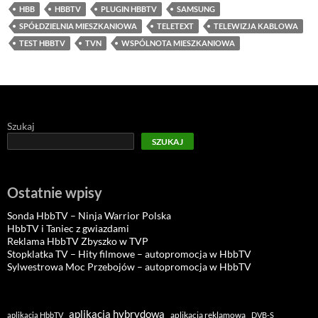
HBB
HBBTV
PLUGIN HBBTV
SAMSUNG
SPÓŁDZIELNIA MIESZKANIOWA
TELETEXT
TELEWIZJA KABLOWA
TEST HBBTV
TVN
WSPÓLNOTA MIESZKANIOWA
Szukaj
SZUKAJ
Ostatnie wpisy
Sonda HbbTV – Ninja Warrior Polska
HbbTV i Taniec z gwiazdami
Reklama HbbTV Zbyszko w TVP
Stopklatka TV – Hity filmowe – autopromocja w HbbTV
Sylwestrowa Moc Przebojów – autopromocja w HbbTV
aplikacja hybrydowa
aplikacja reklamowa
aplikacja HbbTV
DVB-S