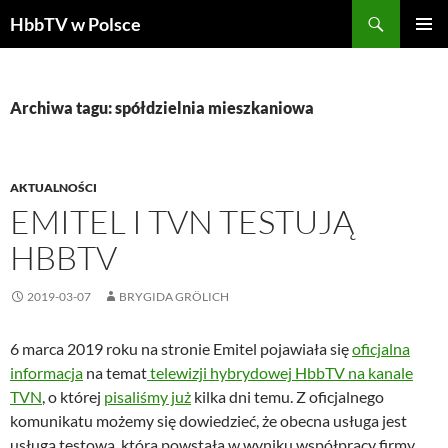
Szukaj
HbbTV w Polsce
PRZEJDŹ
MENU
DO
GŁÓWN
TREŚCI
Archiwa tagu: spółdzielnia mieszkaniowa
AKTUALNOŚCI
EMITEL I TVN TESTUJĄ
HBBTV
2019-03-07
BRYGIDA GRÖLICH
6 marca 2019 roku na stronie Emitel pojawiała się
oficjalna
informacja
na temat
telewizji hybrydowej HbbTV na kanale
TVN
, o której
pisaliśmy już
kilka dni temu. Z oficjalnego
komunikatu możemy się dowiedzieć, że obecna usługa jest
usługą testową, która powstała w wyniku współpracy firmy