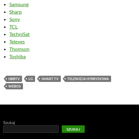
Samsung
Sharp
Sony
TCL
TechniSat
Televes
Thomson
Toshiba
HBBTV
LG
SMART TV
TELEWIZJA HYBRYDOWA
WEBOS
Szukaj
SZUKAJ