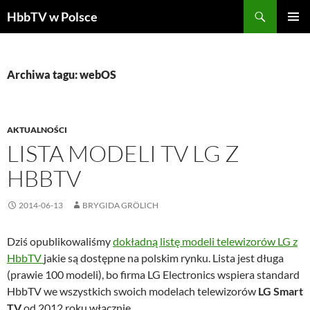
Szukaj
HbbTV w Polsce
PRZEJDŹ
MENU
DO
GŁÓWN
TREŚCI
Archiwa tagu: webOS
AKTUALNOŚCI
LISTA MODELI TV LG Z
HBBTV
2014-06-13
BRYGIDA GRÖLICH
Dziś opublikowaliśmy
dokładną listę modeli telewizorów LG z
HbbTV
jakie są dostępne na polskim rynku. Lista jest długa
(prawie 100 modeli), bo firma LG Electronics wspiera standard
HbbTV we wszystkich swoich modelach telewizorów
LG Smart
TV
od 2012 roku włącznie.