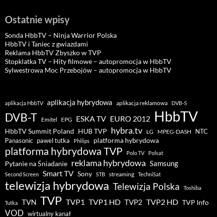
Ostatnie wpisy
Sonda HbbTV – Ninja Warrior Polska
HbbTV i Taniec z gwiazdami
Reklama HbbTV Zbyszko w TVP
Stopklatka TV – Hity filmowe – autopromocja w HbbTV
Sylwestrowa Moc Przebojów – autopromocja w HbbTV
aplikacja hybrydowa
aplikacja reklamowa
aplikacja HbbTV
DVB-S
HbbTV
DVB-T
ESKA TV
EURO 2012
Emitel
EPG
hybra.tv
HUB TVP
HbbTV Summit Poland
NTC
LG
MPEG-DASH
pawel tutka
platforma hybrydowa
Panasonic
Philips
platforma hybrydowa TVP
Polo TV
Polsat
reklama hybrydowa
Samsung
Pytanie na Śniadanie
Smart TV
Sony
streaming
Second Screen
STB
TechniSat
telewizja hybrydowa
Telewizja Polska
Toshiba
TVP
TVP1 HD
TVP2 HD
TVP1
TVN
TVP2
TVP Info
Tutka
VOD
wirtualny kanał