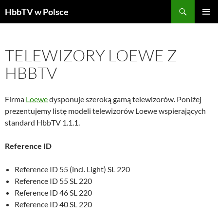
Szukaj
HbbTV w Polsce
PRZEJDŹ
MENU
DO
GŁÓWN
TREŚCI
TELEWIZORY LOEWE Z
HBBTV
Firma
Loewe
dysponuje szeroką gamą telewizorów. Poniżej
prezentujemy listę modeli telewizorów Loewe wspierających
standard HbbTV 1.1.1.
Reference ID
Reference ID 55 (incl. Light) SL 220
Reference ID 55 SL 220
Reference ID 46 SL 220
Reference ID 40 SL 220