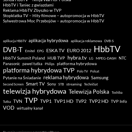
HbbTV i Taniec z gwiazdami
Reklama HbbTV Zbyszko w TVP
Stopklatka TV – Hity filmowe – autopromocja w HbbTV
Sylwestrowa Moc Przebojów – autopromocja w HbbTV
aplikacja hybrydowa
aplikacja reklamowa
aplikacja HbbTV
DVB-S
HbbTV
DVB-T
ESKA TV
EURO 2012
Emitel
EPG
hybra.tv
HUB TVP
HbbTV Summit Poland
NTC
LG
MPEG-DASH
pawel tutka
platforma hybrydowa
Panasonic
Philips
platforma hybrydowa TVP
Polo TV
Polsat
reklama hybrydowa
Samsung
Pytanie na Śniadanie
Smart TV
Sony
streaming
Second Screen
STB
TechniSat
telewizja hybrydowa
Telewizja Polska
Toshiba
TVP
TVP1 HD
TVP2 HD
TVP1
TVN
TVP2
TVP Info
Tutka
VOD
wirtualny kanał