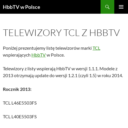
Szukaj
HbbTV w Polsce
PRZEJDŹ
MENU
DO
GŁÓWN
TREŚCI
TELEWIZORY TCL Z HBBTV
Poniżej prezentujemy listę telewizorów marki
TCL
wspierających
HbbTV
w Polsce.
Telewizory z listy wspierają HbbTV w wersji 1.1.1. Modele z
2013 otrzymają update do wersji 1.2.1 (czyli 1.5) w roku 2014.
Rocznik 2013:
TCL L46E5503FS
TCL L40E5503FS