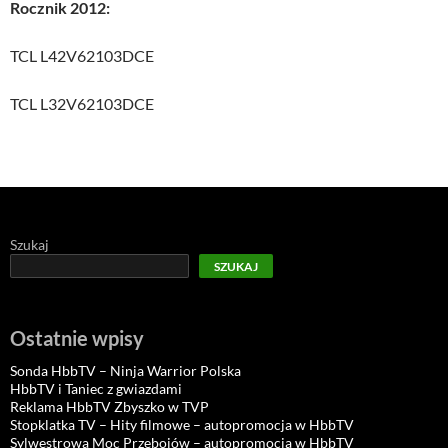
Rocznik 2012:
TCL L42V62103DCE
TCL L32V62103DCE
Szukaj
SZUKAJ
Ostatnie wpisy
Sonda HbbTV – Ninja Warrior Polska
HbbTV i Taniec z gwiazdami
Reklama HbbTV Zbyszko w TVP
Stopklatka TV – Hity filmowe – autopromocja w HbbTV
Sylwestrowa Moc Przebojów – autopromocja w HbbTV