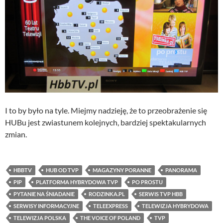
I to by było na tyle. Miejmy nadzieję, że to przeobrażenie się
HUBu jest zwiastunem kolejnych, bardziej spektakularnych
zmian.
HBBTV
HUB OD TVP
MAGAZYNY PORANNE
PANORAMA
PIP
PLATFORMA HYBRYDOWA TVP
PO PROSTU
PYTANIE NA ŚNIADANIE
RODZINKA.PL
SERWIS TVP HBB
SERWISY INFORMACYJNE
TELEEXPRESS
TELEWIZJA HYBRYDOWA
TELEWIZJA POLSKA
THE VOICE OF POLAND
TVP