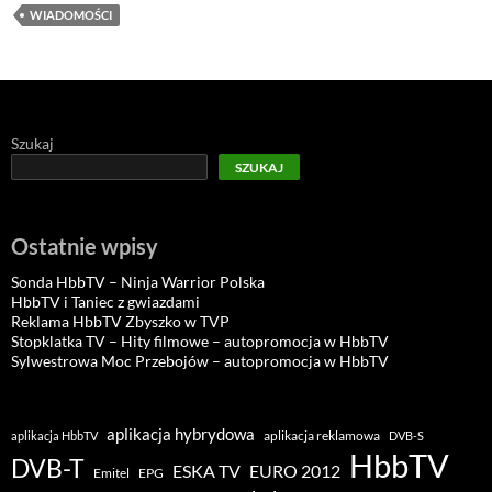
WIADOMOŚCI
Szukaj
SZUKAJ
Ostatnie wpisy
Sonda HbbTV – Ninja Warrior Polska
HbbTV i Taniec z gwiazdami
Reklama HbbTV Zbyszko w TVP
Stopklatka TV – Hity filmowe – autopromocja w HbbTV
Sylwestrowa Moc Przebojów – autopromocja w HbbTV
aplikacja hybrydowa
aplikacja reklamowa
aplikacja HbbTV
DVB-S
HbbTV
DVB-T
ESKA TV
EURO 2012
Emitel
EPG