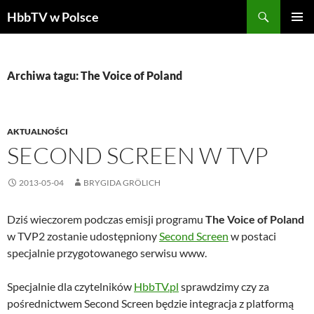
Szukaj
HbbTV w Polsce
PRZEJDŹ
MENU
DO
GŁÓWN
TREŚCI
Archiwa tagu: The Voice of Poland
AKTUALNOŚCI
SECOND SCREEN W TVP
2013-05-04
BRYGIDA GRÖLICH
Dziś wieczorem podczas emisji programu
The Voice of Poland
w TVP2 zostanie udostępniony
Second Screen
w postaci
specjalnie przygotowanego serwisu www.
Specjalnie dla czytelników
HbbTV.pl
sprawdzimy czy za
pośrednictwem Second Screen będzie integracja z platformą