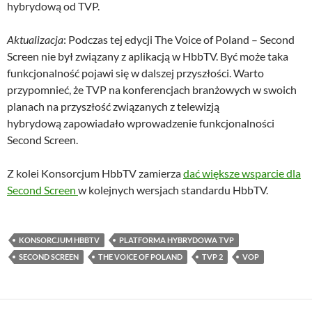
hybrydową od TVP.
Aktualizacja
: Podczas tej edycji The Voice of Poland – Second
Screen nie był związany z aplikacją w HbbTV. Być może taka
funkcjonalność pojawi się w dalszej przyszłości. Warto
przypomnieć, że TVP na konferencjach branżowych w swoich
planach na przyszłość związanych z telewizją
hybrydową zapowiadało wprowadzenie funkcjonalności
Second Screen.
Z kolei Konsorcjum HbbTV zamierza
dać większe wsparcie dla
Second Screen
w kolejnych wersjach standardu HbbTV.
KONSORCJUM HBBTV
PLATFORMA HYBRYDOWA TVP
SECOND SCREEN
THE VOICE OF POLAND
TVP 2
VOP