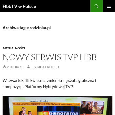
Szukaj
HbbTV w Polsce
PRZEJDŹ
MENU
DO
GŁÓWN
TREŚCI
Archiwa tagu: rodzinka.pl
AKTUALNOŚCI
NOWY SERWIS TVP HBB
2013-04-18
BRYGIDA GRÖLICH
W czwartek, 18 kwietnia, zmieniła się szata graficzna i
kompozycja Platformy Hybrydowej TVP.