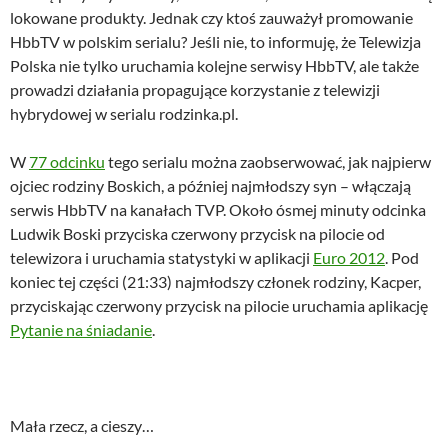
lokowane produkty. Jednak czy ktoś zauważył promowanie
HbbTV w polskim serialu? Jeśli nie, to informuję, że Telewizja
Polska nie tylko uruchamia kolejne serwisy HbbTV, ale także
prowadzi działania propagujące korzystanie z telewizji
hybrydowej w serialu rodzinka.pl.
W
77 odcinku
tego serialu można zaobserwować, jak najpierw
ojciec rodziny Boskich, a później najmłodszy syn – włączają
serwis HbbTV na kanałach TVP. Około ósmej minuty odcinka
Ludwik Boski przyciska czerwony przycisk na pilocie od
telewizora i uruchamia statystyki w aplikacji
Euro 2012
. Pod
koniec tej części (21:33) najmłodszy członek rodziny, Kacper,
przyciskając czerwony przycisk na pilocie uruchamia aplikację
Pytanie na śniadanie
.
Mała rzecz, a cieszy…