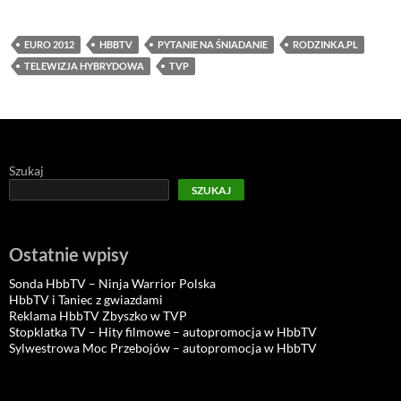
EURO 2012
HBBTV
PYTANIE NA ŚNIADANIE
RODZINKA.PL
TELEWIZJA HYBRYDOWA
TVP
Szukaj
SZUKAJ
Ostatnie wpisy
Sonda HbbTV – Ninja Warrior Polska
HbbTV i Taniec z gwiazdami
Reklama HbbTV Zbyszko w TVP
Stopklatka TV – Hity filmowe – autopromocja w HbbTV
Sylwestrowa Moc Przebojów – autopromocja w HbbTV