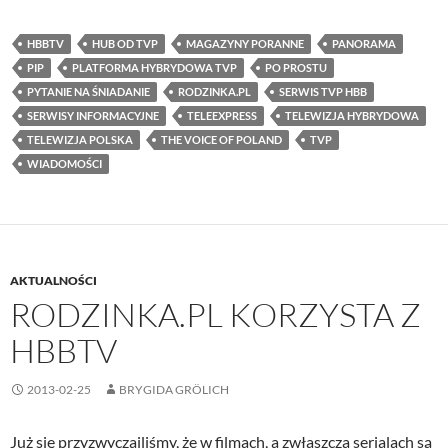
HBBTV
HUB OD TVP
MAGAZYNY PORANNE
PANORAMA
PIP
PLATFORMA HYBRYDOWA TVP
PO PROSTU
PYTANIE NA ŚNIADANIE
RODZINKA.PL
SERWIS TVP HBB
SERWISY INFORMACYJNE
TELEEXPRESS
TELEWIZJA HYBRYDOWA
TELEWIZJA POLSKA
THE VOICE OF POLAND
TVP
WIADOMOŚCI
AKTUALNOŚCI
RODZINKA.PL KORZYSTA Z
HBBTV
2013-02-25
BRYGIDA GRÖLICH
Już się przyzwyczailiśmy, że w filmach, a zwłaszcza serialach są