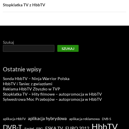
Stopklatka TV z HbbTV
Szukaj
SZUKAJ
Ostatnie wpisy
Sonda HbbTV – Ninja Warrior Polska
HbbTV i Taniec z gwiazdami
Reklama HbbTV Zbyszko w TVP
Stopklatka TV – Hity filmowe – autopromocja w HbbTV
Sylwestrowa Moc Przebojów – autopromocja w HbbTV
aplikacja hybrydowa
aplikacja reklamowa
aplikacja HbbTV
DVB-S
HbbTV
DVB-T
ESKA TV
EURO 2012
Emitel
EPG