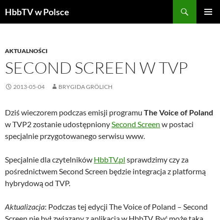
Szukaj
HbbTV w Polsce
PRZEJDŹ
MENU
DO
GŁÓWN
TREŚCI
AKTUALNOŚCI
SECOND SCREEN W TVP
2013-05-04
BRYGIDA GRÖLICH
Dziś wieczorem podczas emisji programu
The Voice of Poland
w TVP2 zostanie udostępniony
Second Screen
w postaci
specjalnie przygotowanego serwisu www.
Specjalnie dla czytelników
HbbTV.pl
sprawdzimy czy za
pośrednictwem Second Screen będzie integracja z platformą
hybrydową od TVP.
Aktualizacja
: Podczas tej edycji The Voice of Poland – Second
Screen nie był związany z aplikacją w HbbTV. Być może taka