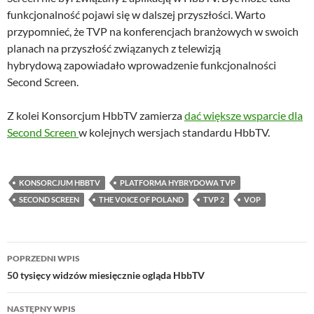
funkcjonalność pojawi się w dalszej przyszłości. Warto
przypomnieć, że TVP na konferencjach branżowych w swoich
planach na przyszłość związanych z telewizją
hybrydową zapowiadało wprowadzenie funkcjonalności
Second Screen.
Z kolei Konsorcjum HbbTV zamierza
dać większe wsparcie dla
Second Screen
w kolejnych wersjach standardu HbbTV.
KONSORCJUM HBBTV
PLATFORMA HYBRYDOWA TVP
SECOND SCREEN
THE VOICE OF POLAND
TVP 2
VOP
Nawigacja
POPRZEDNI WPIS
wpisu
50 tysięcy widzów miesięcznie ogląda HbbTV
NASTĘPNY WPIS