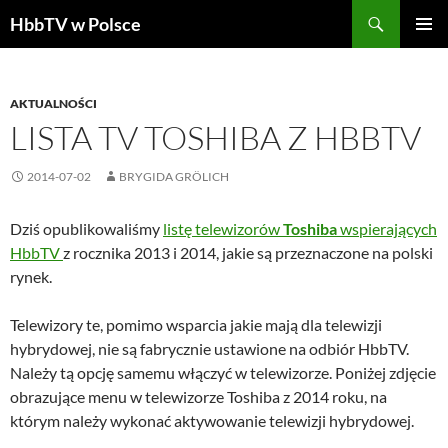
Szukaj
HbbTV w Polsce
PRZEJDŹ
MENU
DO
GŁÓWN
TREŚCI
AKTUALNOŚCI
LISTA TV TOSHIBA Z HBBTV
2014-07-02
BRYGIDA GRÖLICH
Dziś opublikowaliśmy
listę telewizorów
Toshiba
wspierających
HbbTV
z rocznika 2013 i 2014, jakie są przeznaczone na polski
rynek.
Telewizory te, pomimo wsparcia jakie mają dla telewizji
hybrydowej, nie są fabrycznie ustawione na odbiór HbbTV.
Należy tą opcję samemu włączyć w telewizorze. Poniżej zdjęcie
obrazujące menu w telewizorze Toshiba z 2014 roku, na
którym należy wykonać aktywowanie telewizji hybrydowej.