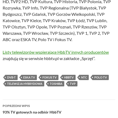
HD, TVP2 HD, TVP Kultura, TVP Historia, TVP Polonia, TVP
Rozrywka, TVP Info, TVP Regionalna (TVP Białystok, TVP
Bydgoszcz, TVP Gdańsk, TVP Gorzów Wielkopolski, TVP
Katowice, TVP Kielce, TVP Kraków, TVP Łódź, TVP Lublin,
TVP Olsztyn, TVP Opole, TVP Poznań, TVP Rzeszów, TVP
Warszawa, TVP Wrocław, TVP Szczecin), TVP 1, TVP 2, TVP
ABC oraz ESKA TV, Polo TV i Fokus TV.
Listy telewizorów wspierające HbbTV innych producentów
znajdują się w serwisie hbbtv.pl w zakładce „Sprzęt”.
DVB-T
ESKA TV
FOKUS TV
HBBTV
NTC
POLO TV
TELEWIZJA HYBRYDOWA
TOSHIBA
TVP
Nawigacja
POPRZEDNI WPIS
wpisu
93% TV gotowych na odbiór HbbTV