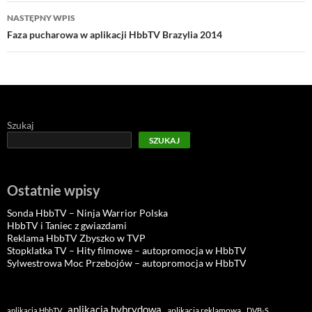
NASTĘPNY WPIS
Faza pucharowa w aplikacji HbbTV Brazylia 2014
Szukaj
SZUKAJ
Ostatnie wpisy
Sonda HbbTV – Ninja Warrior Polska
HbbTV i Taniec z gwiazdami
Reklama HbbTV Zbyszko w TVP
Stopklatka TV – Hity filmowe – autopromocja w HbbTV
Sylwestrowa Moc Przebojów – autopromocja w HbbTV
aplikacja hybrydowa
aplikacja reklamowa
aplikacja HbbTV
DVB-S