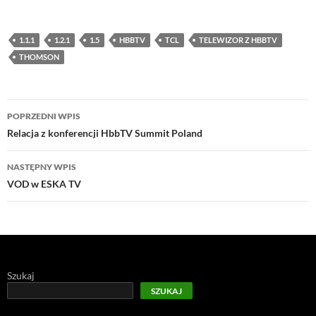
1.1.1
1.2.1
1.5
HBBTV
TCL
TELEWIZOR Z HBBTV
THOMSON
Nawigacja
POPRZEDNI WPIS
wpisu
Relacja z konferencji HbbTV Summit Poland
NASTĘPNY WPIS
VOD w ESKA TV
Szukaj
SZUKAJ