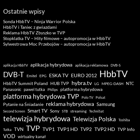
Ostatnie wpisy
Sonda HbbTV – Ninja Warrior Polska
HbbTV i Taniec z gwiazdami
Reklama HbbTV Zbyszko w TVP
Stopklatka TV – Hity filmowe – autopromocja w HbbTV
Sylwestrowa Moc Przebojów – autopromocja w HbbTV
aplikacja hybrydowa
aplikacja reklamowa
aplikacja HbbTV
DVB-S
HbbTV
DVB-T
ESKA TV
EURO 2012
Emitel
EPG
hybra.tv
HUB TVP
HbbTV Summit Poland
NTC
LG
MPEG-DASH
pawel tutka
platforma hybrydowa
Panasonic
Philips
platforma hybrydowa TVP
Polo TV
Polsat
reklama hybrydowa
Samsung
Pytanie na Śniadanie
Smart TV
Sony
streaming
Second Screen
STB
TechniSat
telewizja hybrydowa
Telewizja Polska
Toshiba
TVP
TVP1 HD
TVP2 HD
TVP1
TVN
TVP2
TVP Info
Tutka
VOD
wirtualny kanał