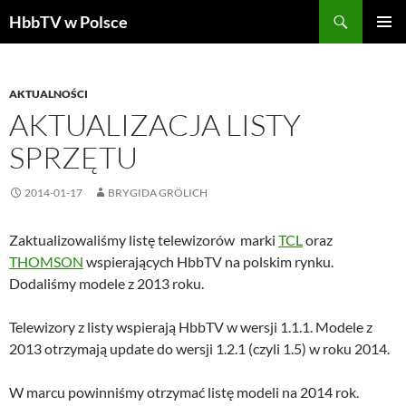
Szukaj
HbbTV w Polsce
PRZEJDŹ
MENU
DO
GŁÓWN
TREŚCI
AKTUALNOŚCI
AKTUALIZACJA LISTY
SPRZĘTU
2014-01-17
BRYGIDA GRÖLICH
Zaktualizowaliśmy listę telewizorów marki
TCL
oraz
THOMSON
wspierających HbbTV na polskim rynku.
Dodaliśmy modele z 2013 roku.
Telewizory z listy wspierają HbbTV w wersji 1.1.1. Modele z
2013 otrzymają update do wersji 1.2.1 (czyli 1.5) w roku 2014.
W marcu powinniśmy otrzymać listę modeli na 2014 rok.