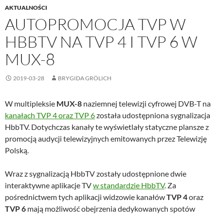
AKTUALNOŚCI
AUTOPROMOCJA TVP W
HBBTV NA TVP 4 I TVP 6 W
MUX-8
2019-03-28
BRYGIDA GRÖLICH
W multipleksie
MUX-8
naziemnej telewizji cyfrowej DVB-T na
kanałach TVP 4 oraz TVP 6
została udostępniona sygnalizacja
HbbTV. Dotychczas kanały te wyświetlały statyczne plansze z
promocją audycji telewizyjnych emitowanych przez Telewizję
Polską.
Wraz z sygnalizacją HbbTV zostały udostępnione dwie
interaktywne aplikacje TV
w standardzie HbbTV
. Za
pośrednictwem tych aplikacji widzowie kanałów
TVP 4
oraz
TVP 6
mają możliwość obejrzenia dedykowanych spotów