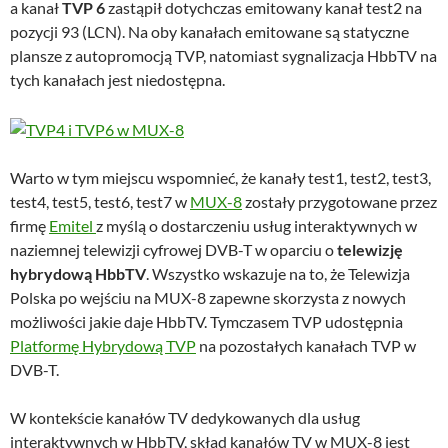
a kanał
TVP 6
zastąpił dotychczas emitowany kanał test2 na
pozycji 93 (LCN). Na oby kanałach emitowane są statyczne
plansze z autopromocją TVP, natomiast sygnalizacja HbbTV na
tych kanałach jest niedostępna.
Warto w tym miejscu wspomnieć, że kanały test1, test2, test3,
test4, test5, test6, test7 w
MUX-8
zostały przygotowane przez
firmę
Emitel
z myślą o dostarczeniu usług interaktywnych w
naziemnej telewizji cyfrowej DVB-T w oparciu o
telewizję
hybrydową HbbTV
. Wszystko wskazuje na to, że Telewizja
Polska po wejściu na MUX-8 zapewne skorzysta z nowych
możliwości jakie daje HbbTV. Tymczasem TVP udostępnia
Platformę Hybrydową TVP
na pozostałych kanałach TVP w
DVB-T.
W kontekście kanałów TV dedykowanych dla usług
interaktywnych w HbbTV, skład kanałów TV w MUX-8 jest