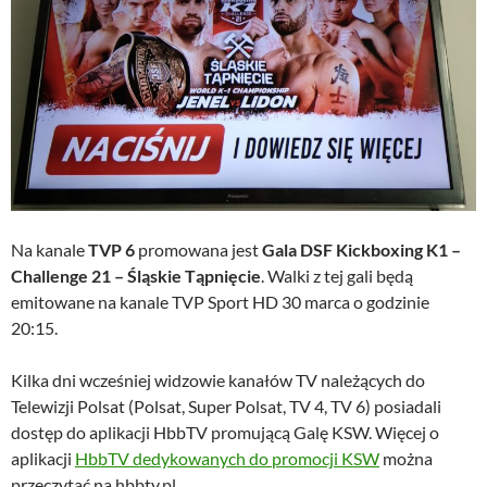
Na kanale
TVP 6
promowana jest
Gala DSF Kickboxing K1 –
Challenge 21 – Śląskie Tąpnięcie
. Walki z tej gali będą
emitowane na kanale TVP Sport HD 30 marca o godzinie
20:15.
Kilka dni wcześniej widzowie kanałów TV należących do
Telewizji Polsat (Polsat, Super Polsat, TV 4, TV 6) posiadali
dostęp do aplikacji HbbTV promującą Galę KSW. Więcej o
aplikacji
HbbTV dedykowanych do promocji KSW
można
przeczytać na hbbtv.pl