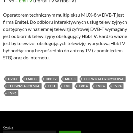
99 –
EmiTV
(Portal TV w HbbTV)
Operatorem technicznym multipleksu MUX-8 w DVB-T jest
firma
Emitel
. Do odbioru interaktywnych usług telewizyjnych
dostępnych w naziemnej telewizji cyfrowej DVB-T wymagany
jest odbiornik telewizyjny obsługujący
HbbTV
. Bardzo ważne
jest by telewizor obsługujących telewizję hybrydową HbbTV
był podłączony bezpośrednio do anteny TV (z pominięciem
STB) oraz do internetu.
DVB-T
EMITEL
HBBTV
MUX-8
TELEWIZJA HYBRYDOWA
TELEWIZJA POLSKA
TEST
TVP
TVP 4
TVP 6
TVP4
TVP6
Szukaj