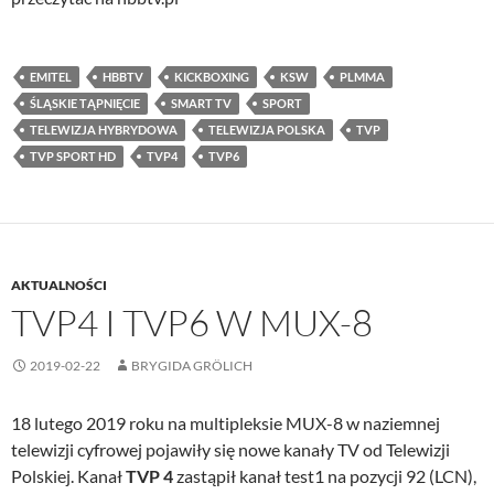
EMITEL
HBBTV
KICKBOXING
KSW
PLMMA
ŚLĄSKIE TĄPNIĘCIE
SMART TV
SPORT
TELEWIZJA HYBRYDOWA
TELEWIZJA POLSKA
TVP
TVP SPORT HD
TVP4
TVP6
AKTUALNOŚCI
TVP4 I TVP6 W MUX-8
2019-02-22
BRYGIDA GRÖLICH
18 lutego 2019 roku na multipleksie MUX-8 w naziemnej
telewizji cyfrowej pojawiły się nowe kanały TV od Telewizji
Polskiej. Kanał
TVP 4
zastąpił kanał test1 na pozycji 92 (LCN),