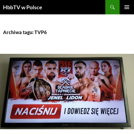
Szukaj
HbbTV w Polsce
PRZEJDŹ
MENU
DO
GŁÓWN
TREŚCI
Archiwa tagu: TVP6