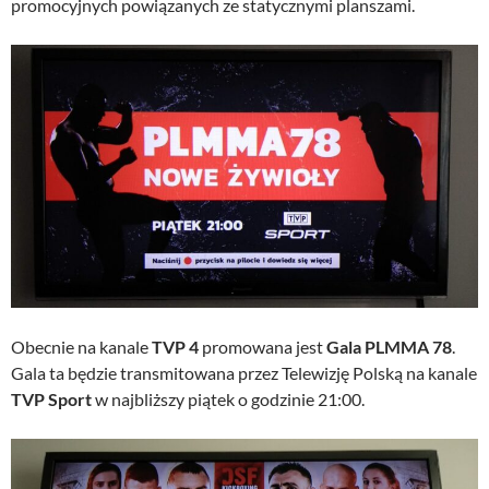
promocyjnych powiązanych ze statycznymi planszami.
Obecnie na kanale
TVP 4
promowana jest
Gala PLMMA 78
.
Gala ta będzie transmitowana przez Telewizję Polską na kanale
TVP Sport
w najbliższy piątek o godzinie 21:00.