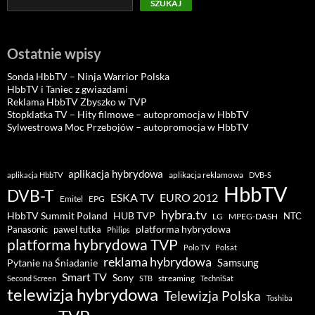
SZUKAJ
Ostatnie wpisy
Sonda HbbTV – Ninja Warrior Polska
HbbTV i Taniec z gwiazdami
Reklama HbbTV Zbyszko w TVP
Stopklatka TV – Hity filmowe – autopromocja w HbbTV
Sylwestrowa Moc Przebojów – autopromocja w HbbTV
aplikacja hybrydowa
aplikacja reklamowa
aplikacja HbbTV
DVB-S
HbbTV
DVB-T
ESKA TV
EURO 2012
Emitel
EPG
hybra.tv
HUB TVP
HbbTV Summit Poland
NTC
LG
MPEG-DASH
pawel tutka
platforma hybrydowa
Panasonic
Philips
platforma hybrydowa TVP
Polo TV
Polsat
reklama hybrydowa
Samsung
Pytanie na Śniadanie
Smart TV
Sony
streaming
Second Screen
STB
TechniSat
telewizja hybrydowa
Telewizja Polska
Toshiba