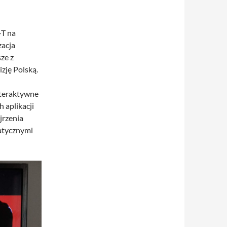
-T na
zacja
ze z
zję Polską.
nteraktywne
 aplikacji
jrzenia
atycznymi