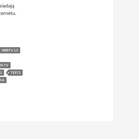
siadają
ternetu.
HBBTV 1.5
A TV
1
TEST2
KA