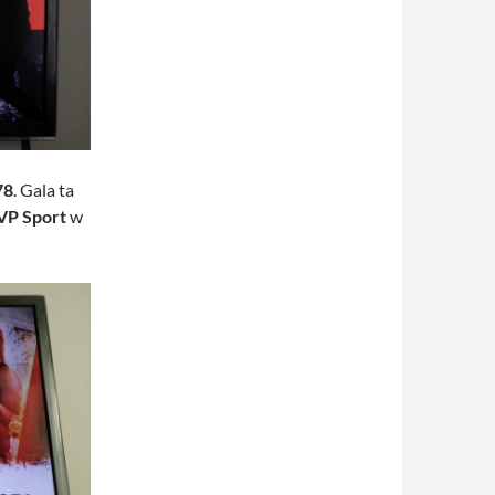
78
. Gala ta
VP Sport
w