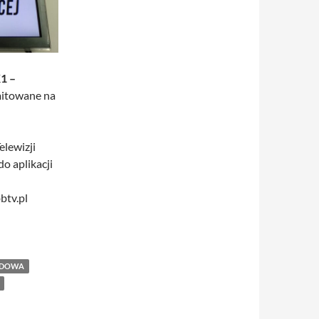
1 –
emitowane na
elewizji
do aplikacji
btv.pl
YDOWA