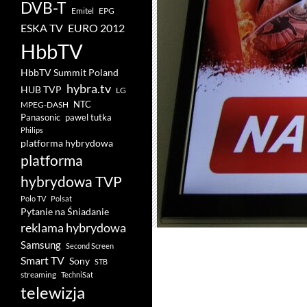
DVB-T
Emitel
EPG
ESKA TV
EURO 2012
HbbTV
HbbTV Summit Poland
hybra.tv
HUB TVP
LG
NTC
MPEG-DASH
pawel tutka
Panasonic
Philips
platforma hybrydowa
platforma
hybrydowa TVP
Polo TV
Polsat
Pytanie na Śniadanie
reklama hybrydowa
Samsung
Second Screen
Smart TV
Sony
STB
streaming
TechniSat
telewizja