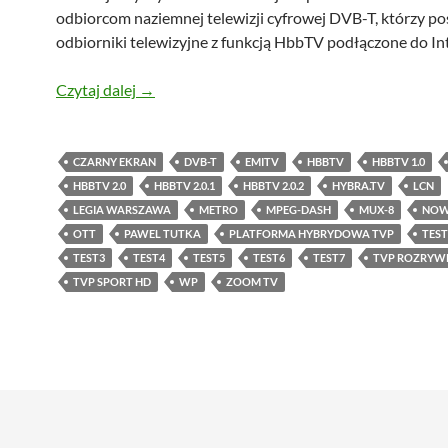
odbiorcom naziemnej telewizji cyfrowej DVB-T, którzy po
odbiorniki telewizyjne z funkcją HbbTV podłączone do In
HbbTV w MUX-8
Czytaj dalej
→
CZARNY EKRAN
DVB-T
EMITV
HBBTV
HBBTV 1.0
HBBTV 2.0
HBBTV 2.0.1
HBBTV 2.0.2
HYBRA.TV
LCN
LEGIA WARSZAWA
METRO
MPEG-DASH
MUX-8
NOW
OTT
PAWEL TUTKA
PLATFORMA HYBRYDOWA TVP
TEST
TEST3
TEST4
TEST5
TEST6
TEST7
TVP ROZRYW
TVP SPORT HD
WP
ZOOM TV