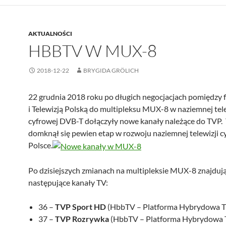
AKTUALNOŚCI
HBBTV W MUX-8
2018-12-22
BRYGIDA GRÖLICH
22 grudnia 2018 roku po długich negocjacjach pomiędzy f
i Telewizją Polską do multipleksu MUX-8 w naziemnej tele
cyfrowej DVB-T dołączyły nowe kanały należące do TVP
domknął się pewien etap w rozwoju naziemnej telewizji c
Polsce.
Po dzisiejszych zmianach na multipleksie MUX-8 znajdują
następujące kanały TV:
36 –
TVP Sport HD
(HbbTV – Platforma Hybrydowa 
37 –
TVP Rozrywka
(HbbTV – Platforma Hybrydowa 