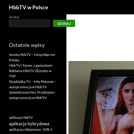
Szukaj
HbbTV w Polsce
Szukaj
SZUKAJ
Ostatnie wpisy
Sonda HbbTV – Ninja Warrior
Polska
HbbTV i Taniec z gwiazdami
Reklama HbbTV Zbyszko w
TVP
Stopklatka TV – Hity filmowe –
autopromocja w HbbTV
Sylwestrowa Moc Przebojów –
autopromocja w HbbTV
aplikacja HbbTV
aplikacja hybrydowa
aplikacja reklamowa
DVB-S