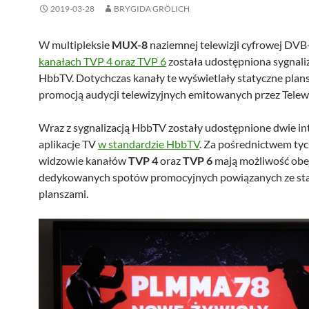
2019-03-28
BRYGIDA GRÖLICH
W multipleksie
MUX-8
naziemnej telewizji cyfrowej DVB
kanałach TVP 4 oraz TVP 6
została udostępniona sygnali
HbbTV. Dotychczas kanały te wyświetlały statyczne plans
promocją audycji telewizyjnych emitowanych przez Telewi
Wraz z sygnalizacją HbbTV zostały udostępnione dwie i
aplikacje TV
w standardzie HbbTV
. Za pośrednictwem tych
widzowie kanałów
TVP 4
oraz
TVP 6
mają możliwość obe
dedykowanych spotów promocyjnych powiązanych ze st
planszami.