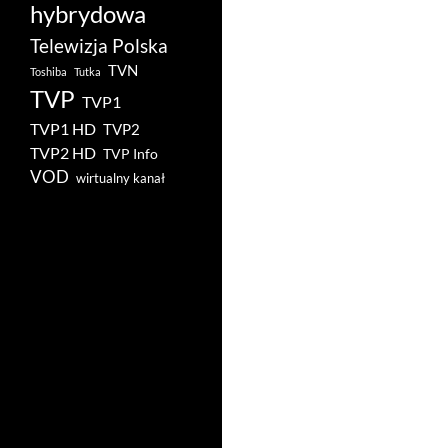
hybrydowa
Telewizja Polska
TVN
Toshiba
Tutka
TVP
TVP1
TVP1 HD
TVP2
TVP2 HD
TVP Info
VOD
wirtualny kanał