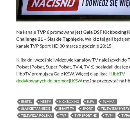
Na kanale
TVP 6
promowana jest
Gala DSF Kickboxing K
Challenge 21 – Śląskie Tąpnięcie
. Walki z tej gali będą 
kanale TVP Sport HD 30 marca o godzinie 20:15.
Kilka dni wcześniej widzowie kanałów TV należących do T
Polsat (Polsat, Super Polsat, TV 4, TV 6) posiadali dostęp 
HbbTV promującą Galę KSW. Więcej o aplikacji
HbbTV
dedykowanych do promocji KSW
można przeczytać na hb
EMITEL
HBBTV
KICKBOXING
KSW
PLMMA
ŚLĄSKIE TĄPNIĘCIE
SMART TV
SPORT
TELEWIZJA HYBR
TELEWIZJA POLSKA
TVP
TVP SPORT HD
TVP4
TVP6