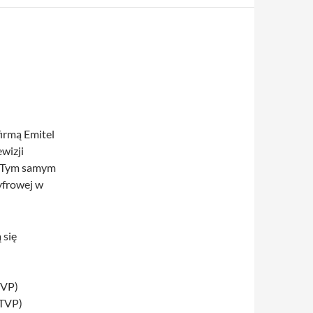
irmą Emitel
wizji
. Tym samym
yfrowej w
 się
TVP)
TVP)