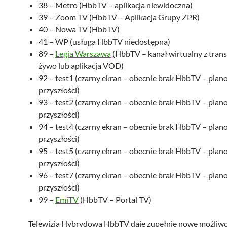
38 – Metro (HbbTV – aplikacja niewidoczna)
39 – Zoom TV (HbbTV – Aplikacja Grupy ZPR)
40 – Nowa TV (HbbTV)
41 – WP (usługa HbbTV niedostępna)
89 –
Legia Warszawa
(HbbTV – kanał wirtualny z tran
żywo lub aplikacja VOD)
92 – test1 (czarny ekran – obecnie brak HbbTV – pla
przyszłości)
93 – test2 (czarny ekran – obecnie brak HbbTV – pla
przyszłości)
94 – test4 (czarny ekran – obecnie brak HbbTV – pla
przyszłości)
95 – test5 (czarny ekran – obecnie brak HbbTV – pla
przyszłości)
96 – test7 (czarny ekran – obecnie brak HbbTV – pla
przyszłości)
99 –
EmiTV
(HbbTV – Portal TV)
Telewizja Hybrydowa HbbTV daje zupełnie nowe możliwo