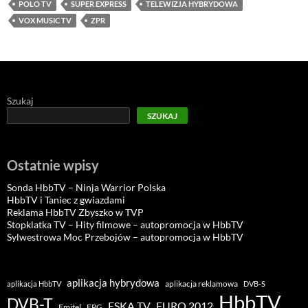
POLO TV
SUPER EXPRESS
TELEWIZJA HYBRYDOWA
VOX MUSIC TV
ZPR
Szukaj
SZUKAJ
Ostatnie wpisy
Sonda HbbTV – Ninja Warrior Polska
HbbTV i Taniec z gwiazdami
Reklama HbbTV Zbyszko w TVP
Stopklatka TV – Hity filmowe – autopromocja w HbbTV
Sylwestrowa Moc Przebojów – autopromocja w HbbTV
aplikacja hybrydowa
aplikacja reklamowa
aplikacja HbbTV
DVB-S
HbbTV
DVB-T
ESKA TV
EURO 2012
Emitel
EPG