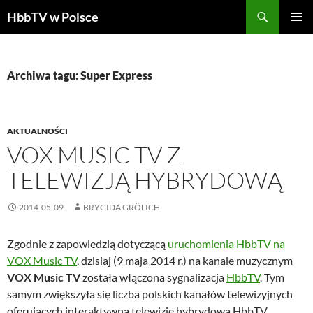
Szukaj
HbbTV w Polsce
PRZEJDŹ
MENU
DO
GŁÓWN
TREŚCI
Archiwa tagu: Super Express
AKTUALNOŚCI
VOX MUSIC TV Z
TELEWIZJĄ HYBRYDOWĄ
2014-05-09
BRYGIDA GRÖLICH
Zgodnie z zapowiedzią dotyczącą
uruchomienia HbbTV na
VOX Music TV
, dzisiaj (9 maja 2014 r.) na kanale muzycznym
VOX Music TV
została włączona sygnalizacja
HbbTV
. Tym
samym zwiększyła się liczba polskich kanałów telewizyjnych
oferujących interaktywną telewizję hybrydową HbbTV.