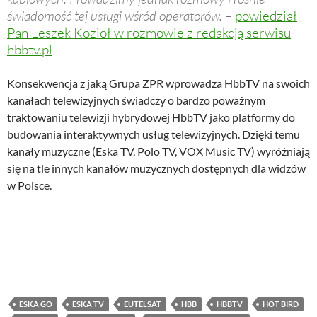
świadomość tej usługi wśród operatorów.
–
powiedział
Pan Leszek Kozioł w rozmowie z redakcją serwisu
hbbtv.pl
Konsekwencja z jaką Grupa ZPR wprowadza HbbTV na swoich
kanałach telewizyjnych świadczy o bardzo poważnym
traktowaniu telewizji hybrydowej HbbTV jako platformy do
budowania interaktywnych usług telewizyjnych. Dzięki temu
kanały muzyczne (Eska TV, Polo TV, VOX Music TV) wyróżniają
się na tle innych kanałów muzycznych dostępnych dla widzów
w Polsce.
ESKA GO
ESKA TV
EUTELSAT
HBB
HBBTV
HOT BIRD