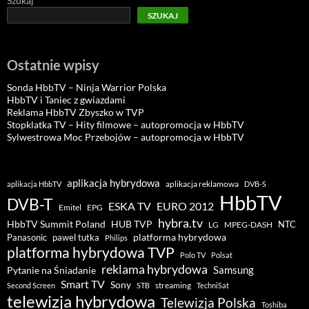
Szukaj
SZUKAJ
Ostatnie wpisy
Sonda HbbTV – Ninja Warrior Polska
HbbTV i Taniec z gwiazdami
Reklama HbbTV Zbyszko w TVP
Stopklatka TV – Hity filmowe – autopromocja w HbbTV
Sylwestrowa Moc Przebojów – autopromocja w HbbTV
aplikacja hybrydowa
aplikacja reklamowa
aplikacja HbbTV
DVB-S
HbbTV
DVB-T
ESKA TV
EURO 2012
Emitel
EPG
hybra.tv
HUB TVP
HbbTV Summit Poland
NTC
LG
MPEG-DASH
pawel tutka
platforma hybrydowa
Panasonic
Philips
platforma hybrydowa TVP
Polo TV
Polsat
reklama hybrydowa
Samsung
Pytanie na Śniadanie
Smart TV
Sony
streaming
Second Screen
STB
TechniSat
telewizja hybrydowa
Telewizja Polska
Toshiba