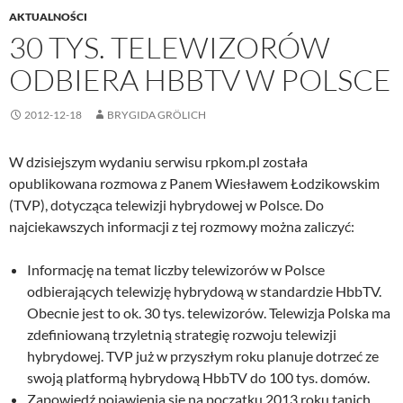
AKTUALNOŚCI
30 TYS. TELEWIZORÓW
ODBIERA HBBTV W POLSCE
2012-12-18
BRYGIDA GRÖLICH
W dzisiejszym wydaniu serwisu rpkom.pl została
opublikowana rozmowa z Panem Wiesławem Łodzikowskim
(TVP), dotycząca telewizji hybrydowej w Polsce. Do
najciekawszych informacji z tej rozmowy można zaliczyć:
Informację na temat liczby telewizorów w Polsce
odbierających telewizję hybrydową w standardzie HbbTV.
Obecnie jest to ok. 30 tys. telewizorów. Telewizja Polska ma
zdefiniowaną trzyletnią strategię rozwoju telewizji
hybrydowej. TVP już w przyszłym roku planuje dotrzeć ze
swoją platformą hybrydową HbbTV do 100 tys. domów.
Zapowiedź pojawienia się na początku 2013 roku tanich