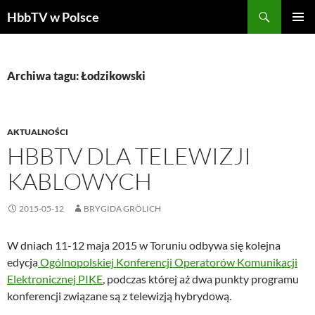
Szukaj
HbbTV w Polsce
PRZEJDŹ
MENU
DO
GŁÓWN
TREŚCI
Archiwa tagu: Łodzikowski
AKTUALNOŚCI
HBBTV DLA TELEWIZJI
KABLOWYCH
2015-05-12
BRYGIDA GRÖLICH
W dniach 11-12 maja 2015 w Toruniu odbywa się kolejna
edycja
Ogólnopolskiej Konferencji Operatorów Komunikacji
Elektronicznej PIKE
, podczas której aż dwa punkty programu
konferencji związane są z telewizją hybrydową.