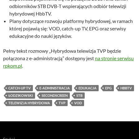
odbiorników STB DVB-T wspierających odbiór telewizji
hybrydowej HbbTV.
Plany dotyczące rozwoju platformy hybrydowej, w ramach
której pojawią się: VOD, catch-up TV, EPG oraz serwisy
edukacyjne do nauki języków.
Pełny tekst rozmowy „Hybrydowa telewizja TVP będzie
połączona z e-administracją” dostępny jest
na stronie serwisu
rpkom.pl
.
CATCH-UP TV
E-ADMINISTRACJA
EDUKACJA
EPG
HBBTV
ŁODZIKOWSKI
SECONDSCREEN
STB
TELEWIZJA HYBRYDOWA
TVP
VOD