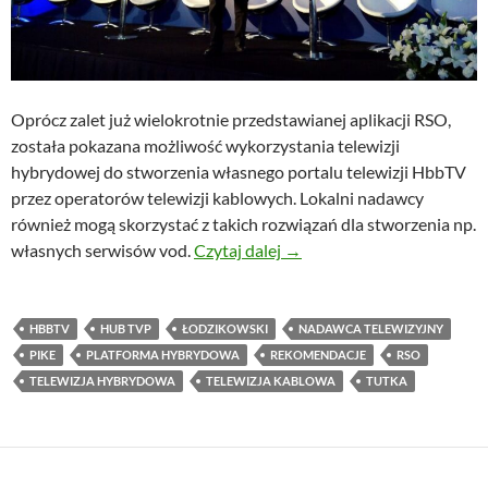
Oprócz zalet już wielokrotnie przedstawianej aplikacji RSO,
została pokazana możliwość wykorzystania telewizji
hybrydowej do stworzenia własnego portalu telewizji HbbTV
przez operatorów telewizji kablowych. Lokalni nadawcy
również mogą skorzystać z takich rozwiązań dla stworzenia np.
HbbTV dla telewizji kablo
własnych serwisów vod.
Czytaj dalej
→
HBBTV
HUB TVP
ŁODZIKOWSKI
NADAWCA TELEWIZYJNY
PIKE
PLATFORMA HYBRYDOWA
REKOMENDACJE
RSO
TELEWIZJA HYBRYDOWA
TELEWIZJA KABLOWA
TUTKA