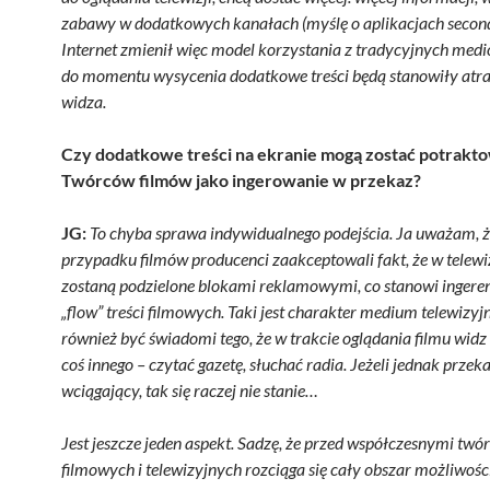
zabawy w dodatkowych kanałach (myślę o aplikacjach second
Internet zmienił więc model korzystania z tradycyjnych medió
do momentu wysycenia dodatkowe treści będą stanowiły atra
widza.
Czy dodatkowe treści na ekranie mogą zostać potrakt
Twórców filmów jako ingerowanie w przekaz?
JG:
To chyba sprawa indywidualnego podejścia. Ja uważam, ż
przypadku filmów producenci zaakceptowali fakt, że w telewizj
zostaną podzielone blokami reklamowymi, co stanowi ingere
„flow” treści filmowych. Taki jest charakter medium telewizy
również być świadomi tego, że w trakcie oglądania filmu widz
coś innego – czytać gazetę, słuchać radia. Jeżeli jednak przeka
wciągający, tak się raczej nie stanie…
Jest jeszcze jeden aspekt. Sadzę, że przed współczesnymi twór
filmowych i telewizyjnych rozciąga się cały obszar możliwoś