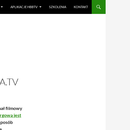
APLIKACJE HBBTV
SZKOLENIA
KONTAKT
M
A.TV
nał filmowy
argową jest
 sposób
ę.