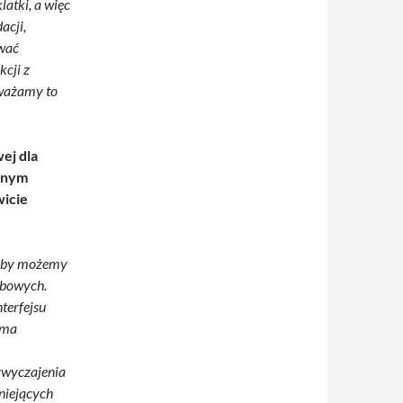
atki, a więc
acji,
ować
cji z
zważamy to
ej dla
obnym
wicie
asoby możemy
ebowych.
terfejsu
 ma
zwyczajenia
tniejących