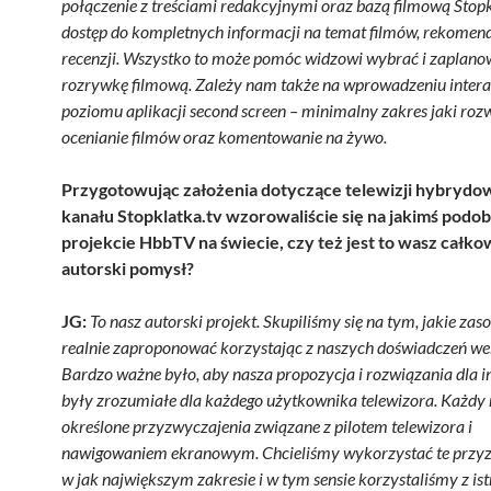
połączenie z treściami redakcyjnymi oraz bazą filmową Stopkl
dostęp do kompletnych informacji na temat filmów, rekomend
recenzji. Wszystko to może pomóc widzowi wybrać i zaplan
rozrywkę filmową. Zależy nam także na wprowadzeniu interak
poziomu aplikacji second screen – minimalny zakres jaki ro
ocenianie filmów oraz komentowanie na żywo.
Przygotowując założenia dotyczące telewizji hybrydow
kanału Sto
pklatka.tv
wzorowaliście się na jakimś pod
projekcie HbbTV na świecie, czy też jest to wasz całko
autorski pomysł?
JG:
To nasz autorski projekt. Skupiliśmy się na tym, jakie z
realnie zaproponować korzystając z naszych doświadczeń w
Bardzo ważne było, aby nasza propozycja i rozwiązania dla in
były zrozumiałe dla każdego użytkownika telewizora. Każdy
określone przyzwyczajenia związane z pilotem telewizora i
nawigowaniem ekranowym. Chcieliśmy wykorzystać te przy
w jak największym zakresie i w tym sensie korzystaliśmy z is