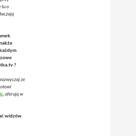
 tu o
tłaczają
łamek
dnakże
w każdym
czowe
tka.tv ?
 zazwyczaj ze
zołowi
ic
, oferują w
wać widzów