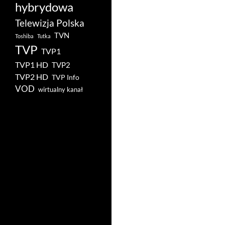
hybrydowa
Telewizja Polska
TVN
Toshiba
Tutka
TVP
TVP1
TVP1 HD
TVP2
TVP2 HD
TVP Info
VOD
wirtualny kanał