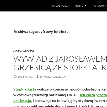
PRZEJDŹ DO TREŚCI
AKTUALNOŚCI
HBBTV
PORADNIK
Archiwa tagu: cyfrowy teletext
AKTUALNOŚCI
WYWIAD Z JAROSŁAWE
GRZESICĄ ZE STOPKLATK
2013-07-01
BRYGIDA GRÖLICH
Stopklatka.tv
walczy o koncesję na ogólnodostępny ka
w cyfrowej telewizji naziemnej DVB-T.
Ich kartą przet
deklaracja
, że stawiają na telewizję hybrydową i w ten
dostarczą widzom wiele dodatkowych treści i interakcj