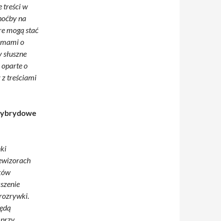
 treści w
hoćby na
óre mogą stać
irmami o
 słuszne
 oparte o
 z treściami
hybrydowe
ki
lewizorach
oków
szenie
rozrywki.
będą
 przy