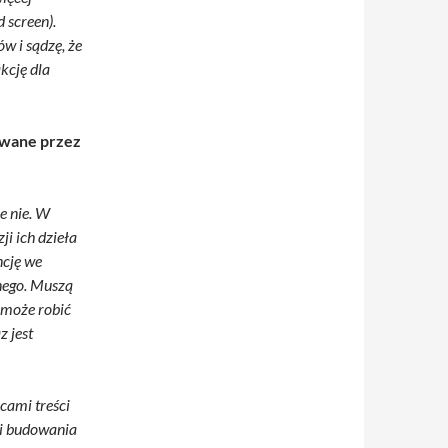
 screen).
w i sądzę, że
kcję dla
owane przez
e nie. W
i ich dzieła
ncję we
jnego. Muszą
 może robić
z jest
cami treści
ci budowania