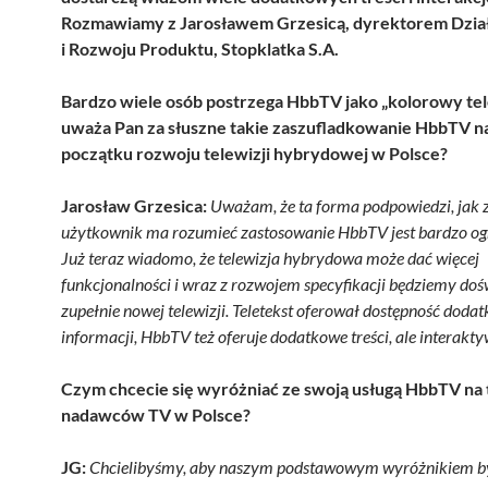
Rozmawiamy z Jarosławem Grzesicą, dyrektorem Działu
i Rozwoju Produktu, Stopklatka S.A.
Bardzo wiele osób postrzega HbbTV jako „kolorowy tel
uważa Pan za słuszne takie zaszufladkowanie HbbTV 
początku rozwoju telewizji hybrydowej w Polsce?
Jarosław Grzesica:
Uważam, że ta forma podpowiedzi, jak
użytkownik ma rozumieć zastosowanie HbbTV jest bardzo og
Już teraz wiadomo, że telewizja hybrydowa może dać więcej
funkcjonalności i wraz z rozwojem specyfikacji będziemy do
zupełnie nowej telewizji. Teletekst oferował dostępność dod
informacji, HbbTV też oferuje dodatkowe treści, ale interakty
Czym chcecie się wyróżniać ze swoją usługą HbbTV na 
nadawców TV w Polsce?
JG:
Chcielibyśmy, aby naszym podstawowym wyróżnikiem b