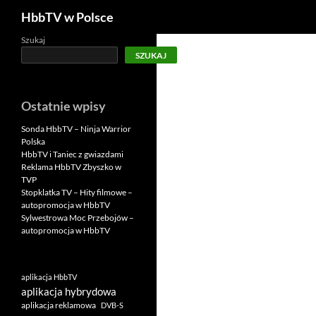
Szukaj
HbbTV w Polsce
Szukaj
SZUKAJ
Ostatnie wpisy
Sonda HbbTV – Ninja Warrior
Polska
HbbTV i Taniec z gwiazdami
Reklama HbbTV Zbyszko w
TVP
Stopklatka TV – Hity filmowe –
autopromocja w HbbTV
Sylwestrowa Moc Przebojów –
autopromocja w HbbTV
aplikacja HbbTV
aplikacja hybrydowa
aplikacja reklamowa
DVB-S