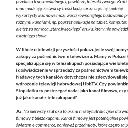
przekazu transmedialnego i, powtórzę, interaktywnego. Krót
mam nadzieję, że twórcy treści będą coraz częściej i pełniej
wykorzystywać nowe możliwości równoległego budowania p
różnymi kanałami, np. poprzez aplikacje na tablet, komputer, 
ale też za pomocą „staroświeckiego” druku, który nie powiedzi
ostatniego słowa.
W filmie o telewizji przyszłości pokazujecie swój pomys
zakupy za pośrednictwem telewizora. Mamy w Polsce 
specjalizujące się w telezakupach posiadające wieloletn
i doświadczenie w sprzedaży za pośrednictwem telewi
Nadawcy tych kanałów dotychczas nie zdecydowali się
wdrożenie telewizji hybrydowej HbbTV. Czy powinniś
Stopklatka.tv postrzegać nadal jako kanał filmowy, czy
już jako kanał z telezakupami?
JG:
Na pierwszy rzut oka to brzmi niezbyt atrakcyjnie dla wi
filmowy z telezakupami. Kanał filmowy jest potencjalnie pow
światem e-commerce, ponieważ przedmioty, które często są 