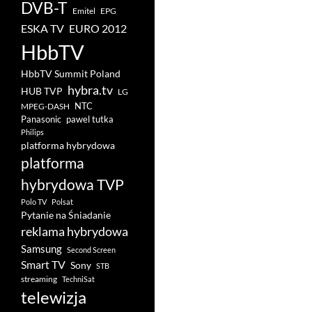
DVB-T
Emitel
EPG
ESKA TV
EURO 2012
HbbTV
HbbTV Summit Poland
hybra.tv
HUB TVP
LG
NTC
MPEG-DASH
pawel tutka
Panasonic
Philips
platforma hybrydowa
platforma
hybrydowa TVP
Polo TV
Polsat
Pytanie na Śniadanie
reklama hybrydowa
Samsung
Second Screen
Smart TV
Sony
STB
streaming
TechniSat
telewizja