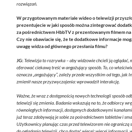
rozwiązań.
W przygotowanym materiale wideo o telewizji przyszł
prezentujecie w jaki sposób można zintegrować dodatk
za pośrednictwem HbbTV z prezentowanym filmem na 
Czy nie obawiacie się, że te dodatkowe informacje mog
uwagę widza od głównego przesłania filmu?
JG:
Telewizja to rozrywka – aby widzowie chcieli ją oglądać, 
oferować ciekawą treść w angażujący sposób. To, co właściwie
oznacza „angażujący”, zależy przede wszystkim od tego, jak I
zmienił nasze przyzwyczajenia: wprowadził interakcję.
Ważne, że wraz z dostępnością nowych technologii sposób od
telewizji się zmienia. Badania wskazują na to, że odbiorcy wr
równoległych informacji, dostępnych dodatkowymi kanałami
już teraz zdobywają je sobie za pośrednictwem tabletów i sma
Użytkownicy planując czas przed telewizorem nie ograniczą s
do oglądania telewizji, chcą dostać więcej: więcej informacji, 