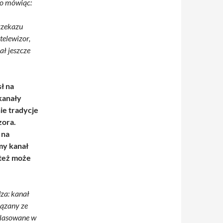
ko mówiąc:
rzekazu
telewizor,
ał jeszcze
ł na
kanały
ie tradycje
zora.
 na
my kanał
 też może
dza: kanał
iązany ze
plasowane w