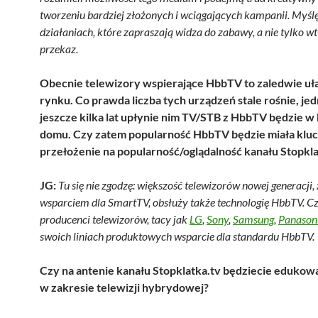
tworzeniu bardziej złożonych i wciągających kampanii. Myślę
działaniach, które zapraszają widza do zabawy, a nie tylko w
przekaz.
Obecnie telewizory wspierające HbbTV to zaledwie u
rynku. Co prawda liczba tych urządzeń stale rośnie, je
jeszcze kilka lat upłynie nim TV/STB z HbbTV będzie 
domu. Czy zatem popularność HbbTV będzie miała klu
przełożenie na popularność/oglądalność kanału Stopkla
JG:
Tu się nie zgodzę: większość telewizorów nowej generacji,
wsparciem dla SmartTV, obsłuży także technologię HbbTV. C
producenci telewizorów, tacy jak
LG
,
Sony
,
Samsung
,
Panason
swoich liniach produktowych wsparcie dla standardu HbbTV.
Czy na antenie kanału Stopklatka.tv będziecie eduko
w zakresie telewizji hybrydowej?