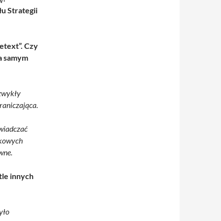
 Strategii
etext”. Czy
na samym
 zwykły
raniczająca.
świadczać
atkowych
wne.
tle innych
yło