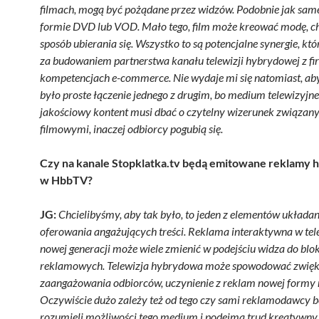
filmach, mogą być pożądane przez widzów. Podobnie jak same
formie DVD lub VOD. Mało tego, film może kreować modę, c
sposób ubierania się. Wszystko to są potencjalne synergie, kt
za budowaniem partnerstwa kanału telewizji hybrydowej z f
kompetencjach e-commerce. Nie wydaje mi się natomiast, aby
było proste łączenie jednego z drugim, bo medium telewizyjne
jakościowy kontent musi dbać o czytelny wizerunek związany
filmowymi, inaczej odbiorcy pogubią się.
Czy na kanale S
topklatka.tv
będą emitowane reklamy 
w HbbTV?
JG:
Chcielibyśmy, aby tak było, to jeden z elementów układan
oferowania angażujących treści. Reklama interaktywna w te
nowej generacji może wiele zmienić w podejściu widza do bl
reklamowych. Telewizja hybrydowa może spowodować zwięk
zaangażowania odbiorców, uczynienie z reklam nowej formy 
Oczywiście dużo zależy też od tego czy sami reklamodawcy 
rozumieli możliwości tego medium i podejmą trud kreatywny