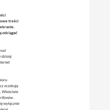
ości
owe treści
ekranie.
ą odciągać
musi
 dzisiaj
nternet
bioru
ęcz oczekują
. Właściwie
rtfonów .
ię wyłącznie
więcej