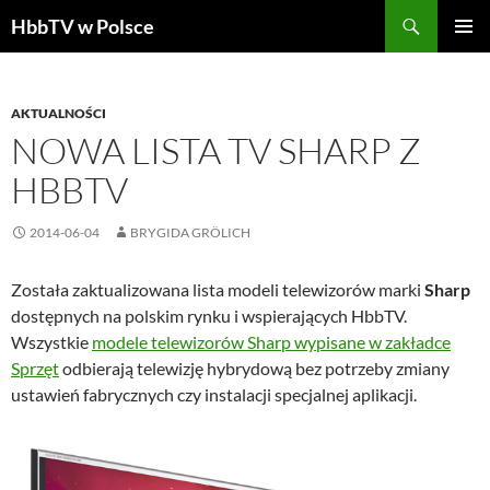
Szukaj
HbbTV w Polsce
PRZEJDŹ
MENU
DO
GŁÓWN
TREŚCI
AKTUALNOŚCI
NOWA LISTA TV SHARP Z
HBBTV
2014-06-04
BRYGIDA GRÖLICH
Została zaktualizowana lista modeli telewizorów marki
Sharp
dostępnych na polskim rynku i wspierających HbbTV.
Wszystkie
modele telewizorów Sharp wypisane w zakładce
Sprzęt
odbierają telewizję hybrydową bez potrzeby zmiany
ustawień fabrycznych czy instalacji specjalnej aplikacji.