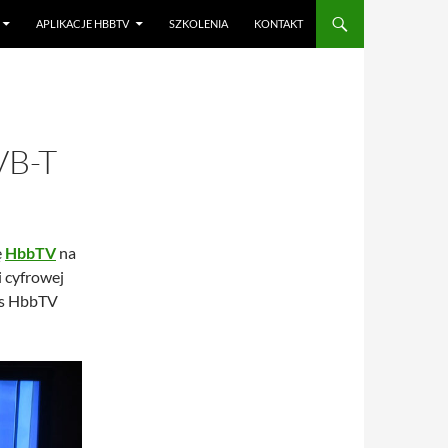
APLIKACJE HBBTV
SZKOLENIA
KONTAKT
VB-T
ę
HbbTV
na
 cyfrowej
wis HbbTV