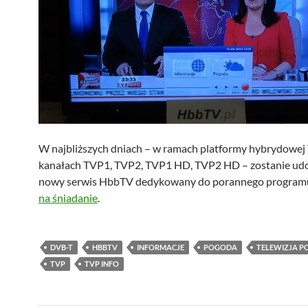
W najbliższych dniach – w ramach platformy hybrydowej
kanałach TVP1, TVP2, TVP1 HD, TVP2 HD – zostanie ud
nowy serwis HbbTV dedykowany do porannego progra
na śniadanie
.
DVB-T
HBBTV
INFORMACJE
POGODA
TELEWIZJA P
TVP
TVP INFO