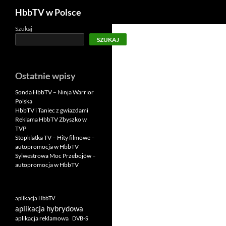
Szukaj
HbbTV w Polsce
Szukaj
SZUKAJ
Ostatnie wpisy
Sonda HbbTV – Ninja Warrior
Polska
HbbTV i Taniec z gwiazdami
Reklama HbbTV Zbyszko w
TVP
Stopklatka TV – Hity filmowe –
autopromocja w HbbTV
Sylwestrowa Moc Przebojów –
autopromocja w HbbTV
aplikacja HbbTV
aplikacja hybrydowa
aplikacja reklamowa
DVB-S