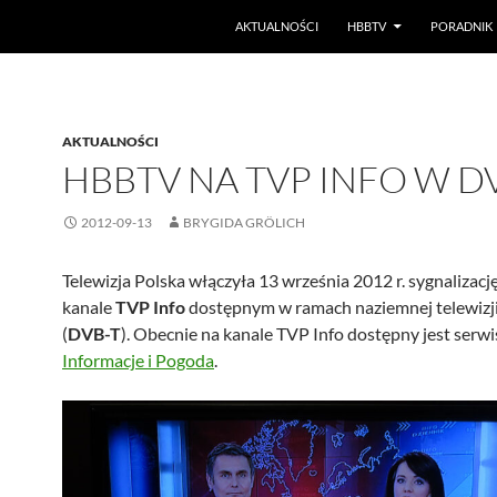
PRZEJDŹ DO TREŚCI
AKTUALNOŚCI
HBBTV
PORADNIK
AKTUALNOŚCI
HBBTV NA TVP INFO W D
2012-09-13
BRYGIDA GRÖLICH
Telewizja Polska włączyła 13 września 2012 r. sygnalizacj
kanale
TVP Info
dostępnym w ramach naziemnej telewizji
(
DVB-T
). Obecnie na kanale TVP Info dostępny jest ser
Informacje i Pogoda
.