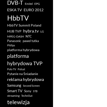
DVB-T
Emitel
EPG
ESKA TV
EURO 2012
HbbTV
HbbTV Summit Poland
hybra.tv
HUB TVP
LG
NTC
MPEG-DASH
pawel tutka
Panasonic
Philips
platforma hybrydowa
platforma
hybrydowa TVP
Polo TV
Polsat
Pytanie na Śniadanie
reklama hybrydowa
Samsung
Second Screen
Smart TV
Sony
STB
streaming
TechniSat
telewizja