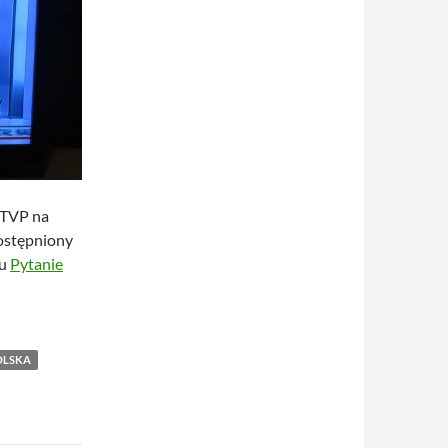
 TVP na
ostępniony
mu
Pytanie
OLSKA