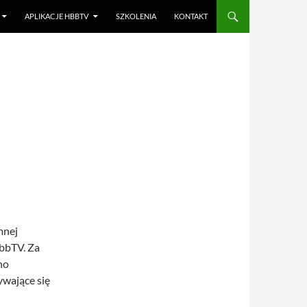
APLIKACJE HBBTV
SZKOLENIA
KONTAKT
mnej
HbbTV. Za
no
ywające się