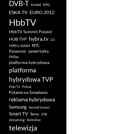
DVB-T
Emitel
EPG
ESKA TV
EURO 2012
HbbTV
HbbTV Summit Poland
hybra.tv
HUB TVP
LG
NTC
MPEG-DASH
pawel tutka
Panasonic
Philips
platforma hybrydowa
platforma
hybrydowa TVP
Polo TV
Polsat
Pytanie na Śniadanie
reklama hybrydowa
Samsung
Second Screen
Smart TV
Sony
STB
streaming
TechniSat
telewizja