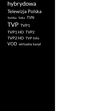
hybrydowa
Telewizja Polska
TVN
Toshiba
Tutka
TVP
TVP1
TVP1 HD
TVP2
TVP2 HD
TVP Info
VOD
wirtualny kanał