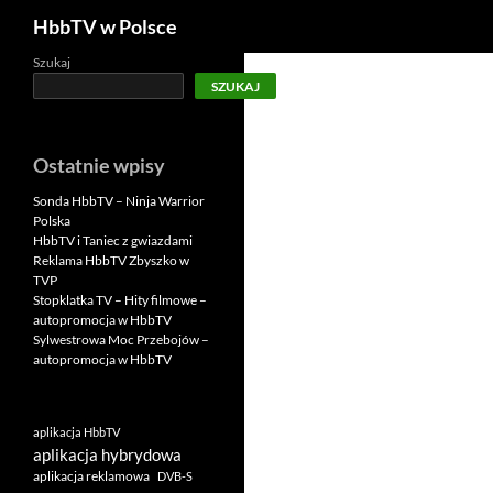
Szukaj
HbbTV w Polsce
Szukaj
SZUKAJ
Ostatnie wpisy
Sonda HbbTV – Ninja Warrior
Polska
HbbTV i Taniec z gwiazdami
Reklama HbbTV Zbyszko w
TVP
Stopklatka TV – Hity filmowe –
autopromocja w HbbTV
Sylwestrowa Moc Przebojów –
autopromocja w HbbTV
aplikacja HbbTV
aplikacja hybrydowa
aplikacja reklamowa
DVB-S