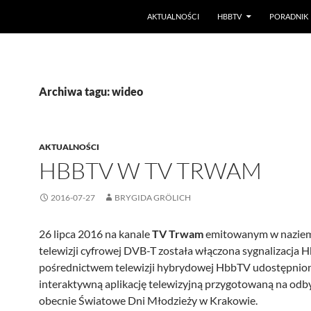
PRZEJDŹ DO TREŚCI
AKTUALNOŚCI
HBBTV
PORADNIK
Archiwa tagu: wideo
AKTUALNOŚCI
HBBTV W TV TRWAM
2016-07-27
BRYGIDA GRÖLICH
26 lipca 2016 na kanale
TV Trwam
emitowanym w nazie
telewizji cyfrowej DVB-T została włączona sygnalizacja 
pośrednictwem telewizji hybrydowej HbbTV udostępnio
interaktywną aplikację telewizyjną przygotowaną na odb
obecnie Światowe Dni Młodzieży w Krakowie.