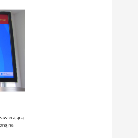
zawierającą
loną na