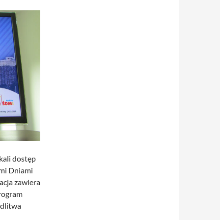
kali dostęp
ymi Dniami
acja zawiera
Program
dlitwa