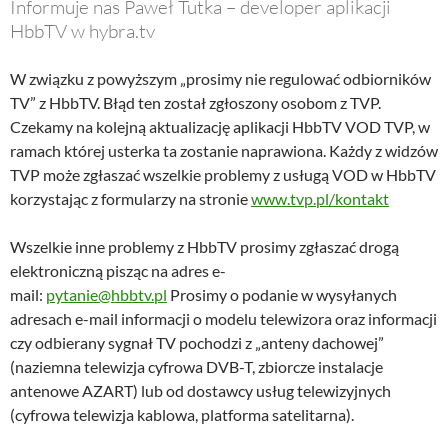
Informuje nas Paweł Tutka – developer aplikacji
HbbTV w hybra.tv
W związku z powyższym „prosimy nie regulować odbiorników
TV” z HbbTV. Błąd ten został zgłoszony osobom z TVP.
Czekamy na kolejną aktualizację aplikacji HbbTV VOD TVP, w
ramach której usterka ta zostanie naprawiona. Każdy z widzów
TVP może zgłaszać wszelkie problemy z usługą VOD w HbbTV
korzystając z formularzy na stronie
www.tvp.pl/kontakt
Wszelkie inne problemy z HbbTV prosimy zgłaszać drogą
elektroniczną pisząc na adres e-
mail:
pytanie@hbbtv.pl
Prosimy o podanie w wysyłanych
adresach e-mail informacji o modelu telewizora oraz informacji
czy odbierany sygnał TV pochodzi z „anteny dachowej”
(naziemna telewizja cyfrowa DVB-T, zbiorcze instalacje
antenowe AZART) lub od dostawcy usług telewizyjnych
(cyfrowa telewizja kablowa, platforma satelitarna).