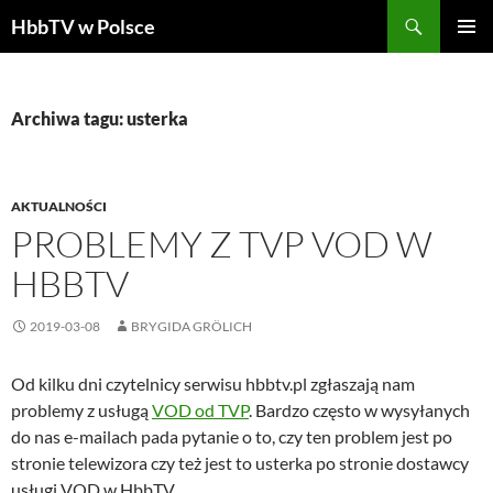
Szukaj
HbbTV w Polsce
PRZEJDŹ
MENU
DO
GŁÓWN
TREŚCI
Archiwa tagu: usterka
AKTUALNOŚCI
PROBLEMY Z TVP VOD W
HBBTV
2019-03-08
BRYGIDA GRÖLICH
Od kilku dni czytelnicy serwisu hbbtv.pl zgłaszają nam
problemy z usługą
VOD od TVP
. Bardzo często w wysyłanych
do nas e-mailach pada pytanie o to, czy ten problem jest po
stronie telewizora czy też jest to usterka po stronie dostawcy
usługi VOD w HbbTV.