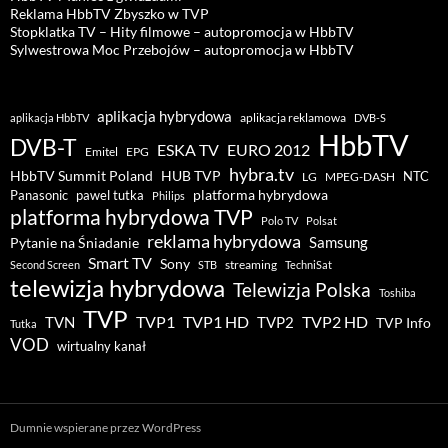
Reklama HbbTV Zbyszko w TVP
Stopklatka TV – Hity filmowe – autopromocja w HbbTV
Sylwestrowa Moc Przebojów – autopromocja w HbbTV
aplikacja hybrydowa
aplikacja reklamowa
aplikacja HbbTV
DVB-S
HbbTV
DVB-T
ESKA TV
EURO 2012
Emitel
EPG
hybra.tv
HUB TVP
HbbTV Summit Poland
NTC
LG
MPEG-DASH
pawel tutka
platforma hybrydowa
Panasonic
Philips
platforma hybrydowa TVP
Polo TV
Polsat
reklama hybrydowa
Samsung
Pytanie na Śniadanie
Smart TV
Sony
streaming
Second Screen
STB
TechniSat
telewizja hybrydowa
Telewizja Polska
Toshiba
TVP
TVP1 HD
TVP2 HD
TVP1
TVN
TVP2
TVP Info
Tutka
VOD
wirtualny kanał
Dumnie wspierane przez WordPress