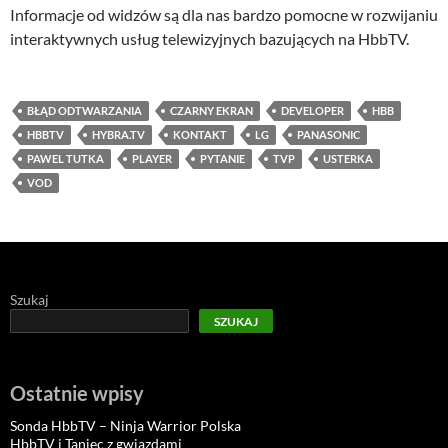
Informacje od widzów są dla nas bardzo pomocne w rozwijaniu
interaktywnych usług telewizyjnych bazujących na HbbTV.
BŁĄD ODTWARZANIA
CZARNY EKRAN
DEVELOPER
HBB
HBBTV
HYBRA.TV
KONTAKT
LG
PANASONIC
PAWEL TUTKA
PLAYER
PYTANIE
TVP
USTERKA
VOD
Szukaj
SZUKAJ
Ostatnie wpisy
Sonda HbbTV – Ninja Warrior Polska
HbbTV i Taniec z gwiazdami