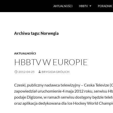
PRZEJDŹ DO TREŚCI
AKTUALNOŚCI
HBBTV
PORADNIK
Archiwa tagu: Norwegia
AKTUALNOŚCI
HBBTV W EUROPIE
2012-04-25
BRYGIDA GRÖLICH
Czeski, publiczny nadawca telewizyjny – Ceska Televize (
zapowiedział uruchomienie 4 maja 2012 roku, serwisu Hb
podaje Digizone, w ramach serwisu dostępny będzie tele
oraz aplikacja dedykowana dla Ice Hockey World Champi