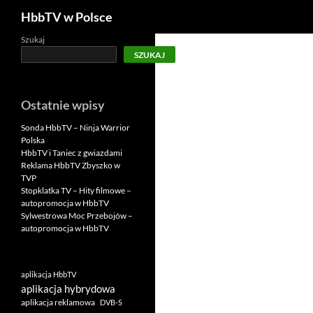
Szukaj
HbbTV w Polsce
Szukaj
SZUKAJ
Ostatnie wpisy
Sonda HbbTV – Ninja Warrior
Polska
HbbTV i Taniec z gwiazdami
Reklama HbbTV Zbyszko w
TVP
Stopklatka TV – Hity filmowe –
autopromocja w HbbTV
Sylwestrowa Moc Przebojów –
autopromocja w HbbTV
aplikacja HbbTV
aplikacja hybrydowa
aplikacja reklamowa
DVB-S