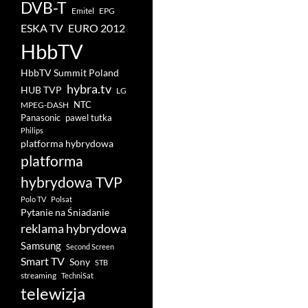
DVB-T
Emitel
EPG
ESKA TV
EURO 2012
HbbTV
HbbTV Summit Poland
hybra.tv
HUB TVP
LG
NTC
MPEG-DASH
pawel tutka
Panasonic
Philips
platforma hybrydowa
platforma
hybrydowa TVP
Polo TV
Polsat
Pytanie na Śniadanie
reklama hybrydowa
Samsung
Second Screen
Smart TV
Sony
STB
streaming
TechniSat
telewizja