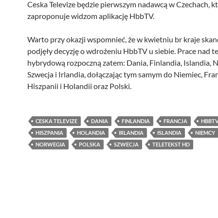
Ceska Televize będzie pierwszym nadawcą w Czechach, k
zaproponuje widzom aplikację HbbTV.
Warto przy okazji wspomnieć, że w kwietniu br kraje ska
podjęły decyzję o wdrożeniu HbbTV u siebie. Prace nad te
hybrydową rozpoczną zatem: Dania, Finlandia, Islandia, 
Szwecja i Irlandia, dołączając tym samym do Niemiec, Fran
Hiszpanii i Holandii oraz Polski.
CESKA TELEVIZE
DANIA
FINLANDIA
FRANCJA
HBBT
HISZPANIA
HOLANDIA
IRLANDIA
ISLANDIA
NIEMCY
NORWEGIA
POLSKA
SZWECJA
TELETEKST HD