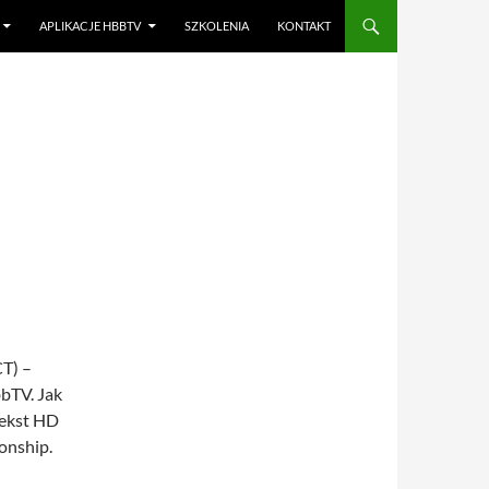
APLIKACJE HBBTV
SZKOLENIA
KONTAKT
CT) –
bTV. Jak
tekst HD
onship.