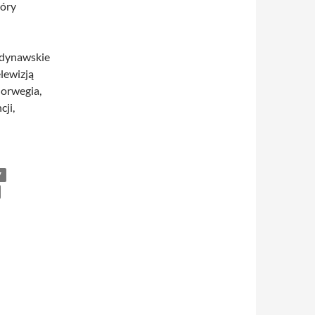
tóry
ndynawskie
lewizją
Norwegia,
cji,
V