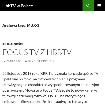
Szukaj
HbbTV w Polsce
PRZEJDŹ
MENU
DO
GŁÓWN
TREŚCI
Archiwa tagu: MUX-1
AKTUALNOŚCI
FOCUS TV Z HBBTV
2013-12-03
BRYGIDA GRÖLICH
22 listopada 2013 roku KRRiT przyznała koncesję spółce TV
Spektrum Sp. z o.o. na rozpowszechnianie programu
telewizyjnego o charakterze wyspecjalizowanym edukacyjno-
poznawczym. Mowa tu o
Focus TV
. Będzie to nowy kanał w
telewizji naziemnej cyfrowej DVB-T, na którym będą
emitowane filmy, reportaże i inne audycje o tematyce