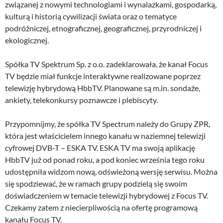
związanej z nowymi technologiami i wynalazkami, gospodarką,
kulturą i historią cywilizacji świata oraz o tematyce
podróżniczej, etnograficznej, geograficznej, przyrodniczej i
ekologicznej.
Spółka TV Spektrum Sp. z o.o. zadeklarowała, że kanał Focus
TV będzie miał funkcje interaktywne realizowane poprzez
telewizję hybrydową HbbTV. Planowane są m.in. sondaże,
ankiety, telekonkursy poznawcze i plebiscyty.
Przypomnijmy, że spółka TV Spectrum należy do Grupy ZPR,
która jest właścicielem innego kanału w naziemnej telewizji
cyfrowej DVB-T – ESKA TV. ESKA TV ma swoją aplikację
HbbTV już od ponad roku, a pod koniec września tego roku
udostępniła widzom nową, odświeżoną wersję serwisu. Można
się spodziewać, że w ramach grupy podzielą się swoim
doświadczeniem w temacie telewizji hybrydowej z Focus TV.
Czekamy zatem z niecierpliwością na ofertę programową
kanału Focus TV.