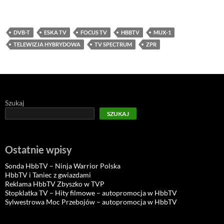
DVB-T
ESKA TV
FOCUS TV
HBBTV
MUX-1
TELEWIZJA HYBRYDOWA
TV SPECTRUM
ZPR
Szukaj
SZUKAJ
Ostatnie wpisy
Sonda HbbTV – Ninja Warrior Polska
HbbTV i Taniec z gwiazdami
Reklama HbbTV Zbyszko w TVP
Stopklatka TV – Hity filmowe – autopromocja w HbbTV
Sylwestrowa Moc Przebojów – autopromocja w HbbTV