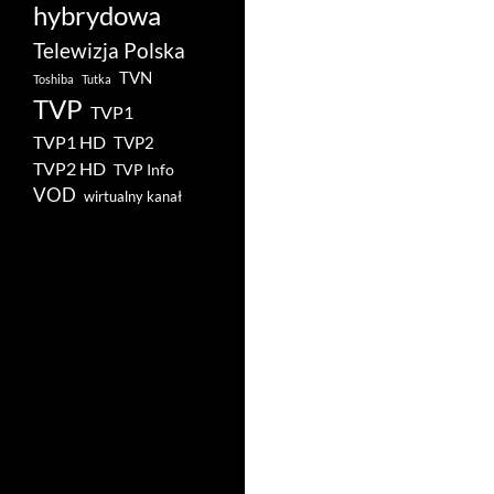
hybrydowa
Telewizja Polska
TVN
Toshiba
Tutka
TVP
TVP1
TVP1 HD
TVP2
TVP2 HD
TVP Info
VOD
wirtualny kanał