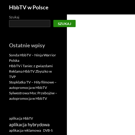
Szukaj
HbbTV w Polsce
Szukaj
SZUKAJ
Ostatnie wpisy
Sonda HbbTV – Ninja Warrior
Polska
HbbTV i Taniec z gwiazdami
Reklama HbbTV Zbyszko w
TVP
Stopklatka TV – Hity filmowe –
autopromocja w HbbTV
Sylwestrowa Moc Przebojów –
autopromocja w HbbTV
aplikacja HbbTV
aplikacja hybrydowa
aplikacja reklamowa
DVB-S