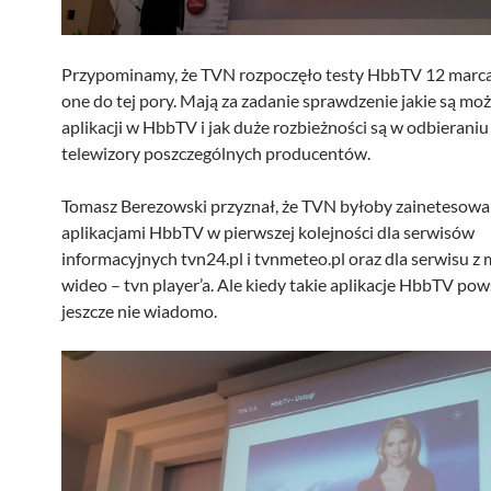
Przypominamy, że TVN rozpoczęło testy HbbTV 12 marca 
one do tej pory. Mają za zadanie sprawdzenie jakie są moż
aplikacji w HbbTV i jak duże rozbieżności są w odbieraniu
telewizory poszczególnych producentów.
Tomasz Berezowski przyznał, że TVN byłoby zainetesow
aplikacjami HbbTV w pierwszej kolejności dla serwisów
informacyjnych tvn24.pl i tvnmeteo.pl oraz dla serwisu z
wideo – tvn player’a. Ale kiedy takie aplikacje HbbTV po
jeszcze nie wiadomo.