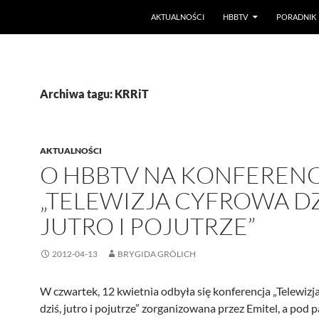
PRZEJDŹ DO TREŚCI
AKTUALNOŚCI
HBBTV
PORADNIK
Archiwa tagu: KRRiT
AKTUALNOŚCI
O HBBTV NA KONFERENC
„TELEWIZJA CYFROWA DZ
JUTRO I POJUTRZE”
2012-04-13
BRYGIDA GRÖLICH
W czwartek, 12 kwietnia odbyła się konferencja „Telewizj
dziś, jutro i pojutrze” zorganizowana przez Emitel, a pod