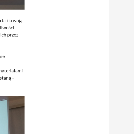
br i trwają
liwości
 ich przez
ane
 materiałami
wstaną –