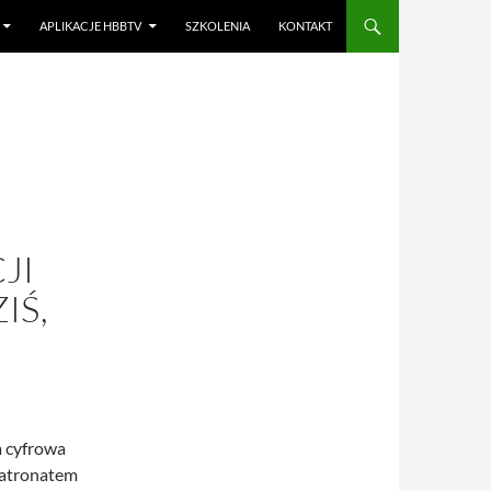
APLIKACJE HBBTV
SZKOLENIA
KONTAKT
JI
IŚ,
a cyfrowa
 patronatem