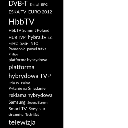
DVB-T
Emitel
EPG
ESKA TV
EURO 2012
HbbTV
HbbTV Summit Poland
hybra.tv
HUB TVP
LG
NTC
MPEG-DASH
pawel tutka
Panasonic
Philips
platforma hybrydowa
platforma
hybrydowa TVP
Polo TV
Polsat
Pytanie na Śniadanie
reklama hybrydowa
Samsung
Second Screen
Smart TV
Sony
STB
streaming
TechniSat
telewizja