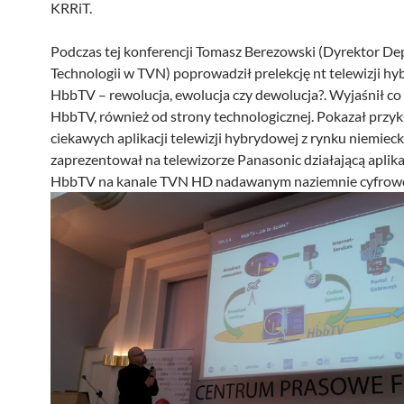
KRRiT.
Podczas tej konferencji Tomasz Berezowski (Dyrektor D
Technologii w TVN) poprowadził prelekcję nt telewizji hy
HbbTV – rewolucja, ewolucja czy dewolucja?. Wyjaśnił co 
HbbTV, również od strony technologicznej. Pokazał przy
ciekawych aplikacji telewizji hybrydowej z rynku niemiec
zaprezentował na telewizorze Panasonic działającą aplik
HbbTV na kanale TVN HD nadawanym naziemnie cyfrow