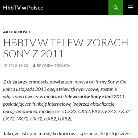
Szukaj
HbbTV w Polsce
PRZEJDŹ
MENU
DO
GŁÓWN
TREŚCI
AKTUALNOŚCI
HBBTV W TELEWIZORACH
SONY Z 2011
2012-11-23
BRYGIDA GRÖLICH
Z dużą przyjemnością powtarzam newsa od firmy Sony:
Od
końca listopada 2012 opcja telewizji hybrydowej zostanie
włączona również w modelach
telewizorów Sony z linii 2011
,
posiadających funkcję internetową (poprzez aktualizację
oprogramowania, modele serii: CX32, CX52, EX32, EX42, EX52,
EX72, NX72, HX72, HX82, HX92)
.
Jako, że listopad ma się ku końcowi, są szanse, że jeśli jeszcze