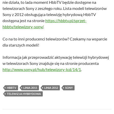
nie działa, to lada moment HbbTV będzie dostępne na
telewizorach Sony z zeszłego roku. Lista modeli telewizorów
Sony z 2012 obsługująca telewizję hybrydową HbbTV
dostępna jest na stronie
https://hbbtv.pl/sprzet-
hbbtv/telewizory-sony/
.
Co na to inni producenci telewizorów? Czekamy na wsparcie
dla starszych modeli!
Informacja jak przeprowadzić aktywację telewizji hybrydowej
w telewizorach Sony znajduje się na stronie producenta
http://www.sony.pl/hub/telewizory-lcd/14/1
.
HBBTV
LINIA 2011
LINIA 2012
SONY
TELEWIZJA HYBRYDOWA
Nawigacja