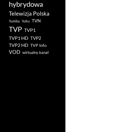
hybrydowa
Telewizja Polska
TVN
Toshiba
Tutka
TVP
TVP1
TVP1 HD
TVP2
TVP2 HD
TVP Info
VOD
wirtualny kanał