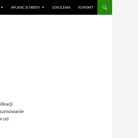
APLIKACJE HBBTV
SZKOLENIA
KONTAKT
ikacji
odsumowanie
m od