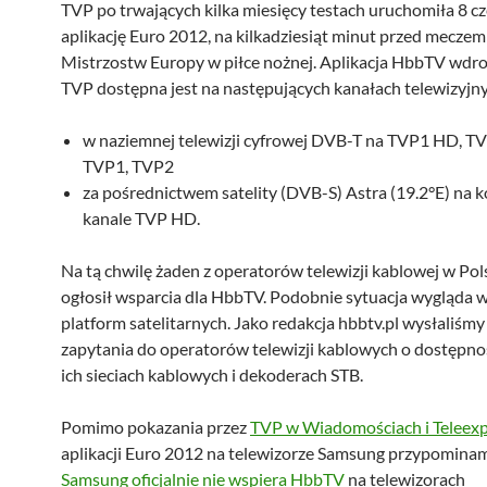
TVP po trwających kilka miesięcy testach uruchomiła 8 
aplikację Euro 2012, na kilkadziesiąt minut przed meczem
Mistrzostw Europy w piłce nożnej. Aplikacja HbbTV wdr
TVP dostępna jest na następujących kanałach telewizyjn
w naziemnej telewizji cyfrowej DVB-T na TVP1 HD, T
TVP1, TVP2
za pośrednictwem satelity (DVB-S) Astra (19.2°E) n
kanale TVP HD.
Na tą chwilę żaden z operatorów telewizji kablowej w Pol
ogłosił wsparcia dla HbbTV. Podobnie sytuacja wygląda 
platform satelitarnych. Jako redakcja hbbtv.pl wysłaliśmy 
zapytania do operatorów telewizji kablowych o dostępn
ich sieciach kablowych i dekoderach STB.
Pomimo pokazania przez
TVP w Wiadomościach i Teleexp
aplikacji Euro 2012 na telewizorze Samsung przypominam
Samsung oficjalnie nie wspiera HbbTV
na telewizorach