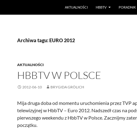
PRZEJDŹ DO TREŚCI
AKTUALNOŚCI
HBBTV
PORADNIK
Archiwa tagu: EURO 2012
AKTUALNOŚCI
HBBTV W POLSCE
2012-06-10
BRYGIDA GRÖLICH
Mija druga doba od momentu uruchomienia przez TVP apl
telewizyjnej w HbbTV – Euro 2012. Nadszedł czas na p
pierwszego weekendu z HbbTV w Polsce. Zacznijmy zate
początku.