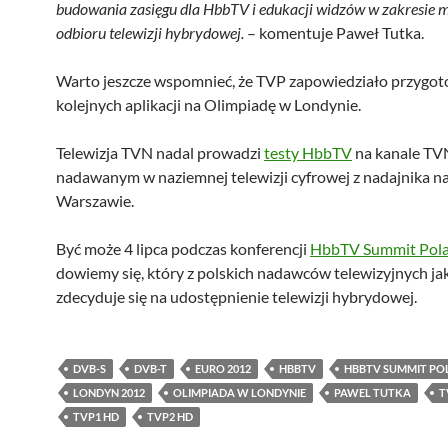
budowania zasięgu dla HbbTV i edukacji widzów w zakresie 
odbioru telewizji hybrydowej.
– komentuje Paweł Tutka.
Warto jeszcze wspomnieć, że TVP zapowiedziało przygo
kolejnych aplikacji na Olimpiadę w Londynie.
Telewizja TVN nadal prowadzi
testy HbbTV
na kanale T
nadawanym w naziemnej telewizji cyfrowej z nadajnika n
Warszawie.
Być może 4 lipca podczas konferencji
HbbTV Summit Pol
dowiemy się, który z polskich nadawców telewizyjnych ja
zdecyduje się na udostępnienie telewizji hybrydowej.
DVB-S
DVB-T
EURO 2012
HBBTV
HBBTV SUMMIT PO
LONDYN 2012
OLIMPIADA W LONDYNIE
PAWEL TUTKA
T
TVP1 HD
TVP2 HD