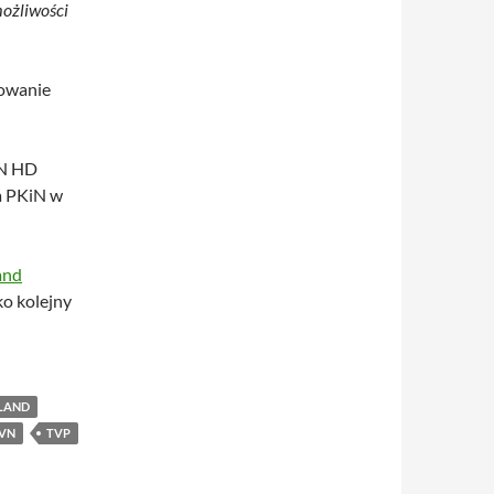
możliwości
towanie
VN HD
a PKiN w
and
ko kolejny
LAND
VN
TVP