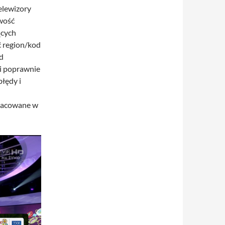
elewizory
wość
ących
ć region/kod
d
ni poprawnie
błędy i
pracowane w