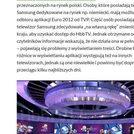
przeznaczonych na rynek polski. Osoby, które posiadają t
Samsung dedykowane na rynek np. niemiecki, mają możli
odbioru aplikacji Euro 2012 od TVP. Część osób posiadaj
telewizor Samsung zdecydowała „na własną rękę” zmieni
kraju, aby uzyskać dostęp do HbbTV. Jednak otrzymane o
czytelników informacje wskazują, że nie działa ona w peł
– pojawiają się problemy z wyświetlaniem treści. Drobne 
różnice w wyświetlaniu aplikacji występują też na innych
telewizorach, jednak są one niewielkie i powinny być do
przeciągu kilku najbliższych dni.