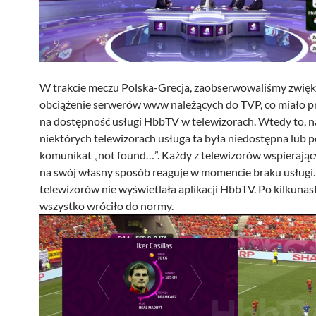
W trakcie meczu Polska-Grecja, zaobserwowaliśmy zwię
obciążenie serwerów www należących do TVP, co miało p
na dostępność usługi HbbTV w telewizorach. Wtedy to, n
niektórych telewizorach usługa ta była niedostępna lub p
komunikat „not found…”. Każdy z telewizorów wspieraj
na swój własny sposób reaguje w momencie braku usługi.
telewizorów nie wyświetlała aplikacji HbbTV. Po kilkuna
wszystko wróciło do normy.