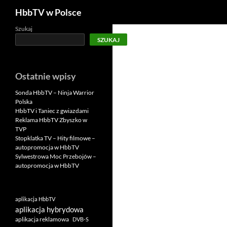
Szukaj
HbbTV w Polsce
Szukaj
SZUKAJ
Ostatnie wpisy
Sonda HbbTV – Ninja Warrior
Polska
HbbTV i Taniec z gwiazdami
Reklama HbbTV Zbyszko w
TVP
Stopklatka TV – Hity filmowe –
autopromocja w HbbTV
Sylwestrowa Moc Przebojów –
autopromocja w HbbTV
aplikacja HbbTV
aplikacja hybrydowa
aplikacja reklamowa
DVB-S