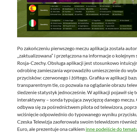
Po zakończeniu pierwszego meczu aplikacja została auto
„zaktualizowana” i przełączona na informacje o kolejnym
Rosja-Czechy. Obsługa aplikacji jest stosunkowo intuicyj
odrobinę zamieszania wprowadziło umieszczenie do wy
przycisków: czerwonego i żółtego. Grafika w aplikacji baz
transparentnym tle, co pozwala na oglądanie obrazu telew
śledzenie statystyk jednocześnie. W aplikacji pojawił się 
interaktywny – sonda typująca zwycięzcę danego meczu.
odbywa się za pośrednictwem pilota od telewizora, poprz
wciśnięcie odpowiednio do typowanego wyniku przycisku: 
Czeska Telewizja zaoferowała swoim telewidzom również 
Euro, ale prezentuje ona całkiem
inne podejście do temat