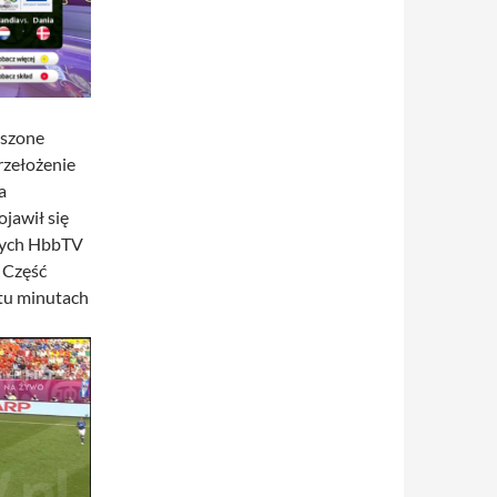
kszone
rzełożenie
a
ojawił się
ących HbbTV
 Część
stu minutach