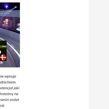
ie wpisuje
rednictwem
otencjał jaki
 Jesteśmy na
zamin został
sie