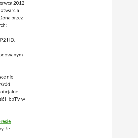
czerwca 2012
 otwarcia
ożona przez
ych:
VP2 HD,
a kodowanym
sce nie
wśród
oficjalne
ość HbbTV w
resie
y, że