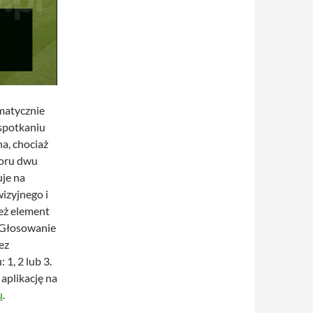
matycznie
 spotkaniu
na, chociaż
boru dwu
uje na
izyjnego i
też element
 Głosowanie
ez
1, 2 lub 3.
aplikację na
u
.